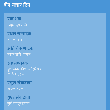
दीप सञ्चार टिम
प्रकाशक
ठकुरी ग्रुप प्रा.लि
प्रधान सम्पादक
दीप जंग शाह
अतिथि सम्पादक
विपिन खत्री (जापान)
सह सम्पादक
पूर्ण प्रकाश विश्वकर्मा (प्रिया)
कविता दाहाल
प्रमुख संवादाता
अंकित रावल
युएई संवादाता
सुर्य बहादुर खवास