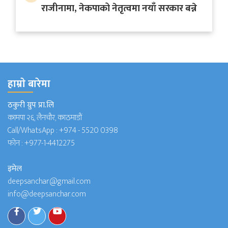
राजीनामा, नेकपाको नेतृत्वमा नयाँ सरकार बन्ने
हाम्राे बारेमा
ठकुरी ग्रुप प्रा.लि
कामपा २६, लैनचौर, काठमाडौं
Call/WhatsApp :
+974 - 5520 0398
फोन :
+977-1-4412275
इमेल
deepsanchar@gmail.com
info@deepsanchar.com