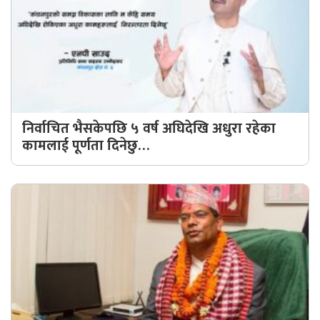
घुमफिर
ब्लग
कला/
साहित्य
निर्वाचित भैसकेपछि ५ वर्ष अघिदेखि अधुरा रहेका
कामलाई पूर्णता दिनेछु…
ग्लोबल
गल्फ
अमेरिका
एसिया
यूरोप