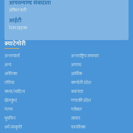
आयरल्याण्ड संवादाता
अंकित वली
आईटी
रेशम खड्का
क्याटेगोरी
अन्तरवार्ता
अन्तराष्ट्रिय समाचार
अन्य
अपराध
अमेरिका
आर्थिक
एसिया
कर्णाली प्रदेश
कला/साहित्य
क्यानाडा
खेलकुद
गण्डकी प्रदेश
गल्फ
ग्लोबल
घुमफिर
जापान
धर्म संस्कृति
पत्रपत्रिका