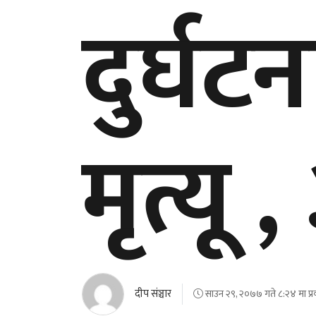
दुर्घट
मृत्यू
दीप संञ्चार
साउन २९, २०७७ गते ८:२४ मा प्