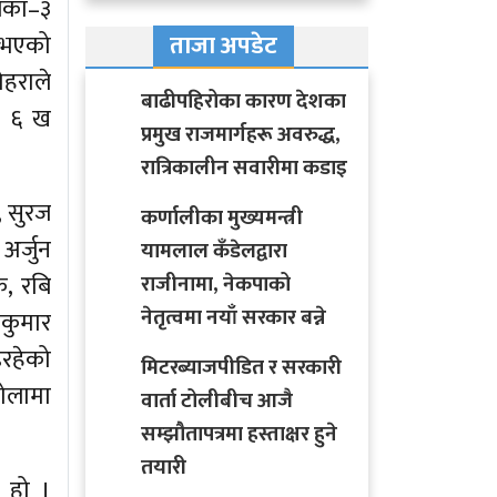
िका–३
ू भएको
ताजा अपडेट
ोहराले
बाढीपहिरोका कारण देशका
ा ६ ख
प्रमुख राजमार्गहरू अवरुद्ध,
रात्रिकालीन सवारीमा कडाइ
, सुरज
कर्णालीका मुख्यमन्त्री
अर्जुन
यामलाल कँडेलद्वारा
, रबि
राजीनामा, नेकपाको
नेतृत्वमा नयाँ सरकार बन्ने
शकुमार
इरहेको
मिटरब्याजपीडित र सरकारी
ोलामा
वार्ता टोलीबीच आजै
सम्झौतापत्रमा हस्ताक्षर हुने
तयारी
 हो ।