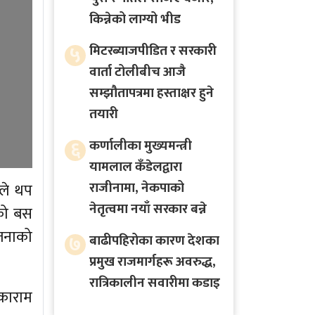
किन्नेको लाग्यो भीड
५
मिटरब्याजपीडित र सरकारी
वार्ता टोलीबीच आजै
सम्झौतापत्रमा हस्ताक्षर हुने
तयारी
६
कर्णालीका मुख्यमन्त्री
यामलाल कँडेलद्वारा
राजीनामा, नेकपाको
ाले थप
नेतृत्वमा नयाँ सरकार बन्ने
एको बस
जनाको
७
बाढीपहिरोका कारण देशका
प्रमुख राजमार्गहरू अवरुद्ध,
रात्रिकालीन सवारीमा कडाइ
िकाराम