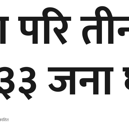
ना परि त
 , ३३ जना
रकाशित