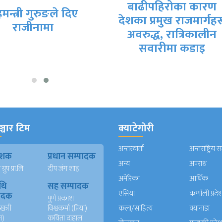
बाढीपहिरोका कारण
सरकारी वार्ता टोलीब
का प्रमुख राजमार्गहरू
आजै सम्झौतापत्रमा
अवरुद्ध, रात्रिकालीन
हस्ताक्षर हुने तयारी
सवारीमा कडाइ
्चार टिम
क्याटेगोरी
अन्तरवार्ता
अन्तराष्ट्रिय 
काशक
प्रधान सम्पादक
अन्य
अपराध
्रुप प्रा.लि
दीप जंग शाह
अमेरिका
आर्थिक
थि
सह सम्पादक
एसिया
कर्णाली प्रदे
पादक
पूर्ण प्रकाश
खत्री
विश्वकर्मा (प्रिया)
कला/साहित्य
क्यानाडा
न)
कविता दाहाल