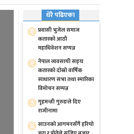
धेरै पढिएका
१
प्रवासी भुजेल समाज
कतारको आठाै
महाधिवेशन सप्पन्न
२
नेपाल व्यवसायी सङ्घ
कतारको दोस्रो वार्षिक
साधारण सभा तथा स्मारिका
विमोचन सम्पन्न
३
गृहमन्त्री गुरुङले दिए
राजीनामा
४
साउनको आगमनसँगै हरियो
चुरा र पोतेले सजिए बजार,