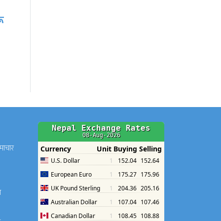
ीच
हरियो चुरा र पोतेले सजिए
बजार, किन्नेको लाग्यो…
समाचार
श