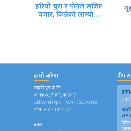
तेले सजिए
गृहमन्त्री गुरुङले दिए
देश
 लाग्यो…
राजीनामा
हाम्राे बारेमा
दीप सञ
ठकुरी ग्रुप प्रा.लि
प्र
कामपा २६, लैनचौर, काठमाडौं
ठकुरी ग
Call/WhatsApp :
+974 - 5520 0398
अति
फोन :
+977-1-4412275
सम्
विपिन 
इमेल
(जापा