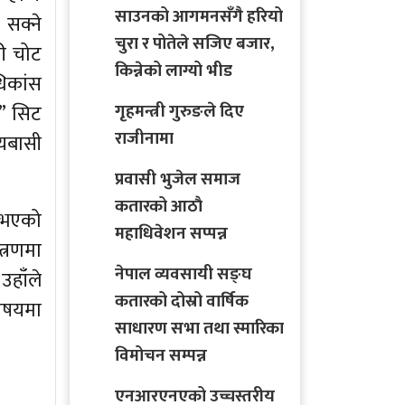
साउनको आगमनसँगै हरियो
सक्ने
चुरा र पोतेले सजिए बजार,
ढी चोट
किन्नेको लाग्यो भीड
धिकांस
।” सिट
गृहमन्त्री गुरुङले दिए
राजीनामा
ीयबासी
प्रवासी भुजेल समाज
कतारको आठाै
ा भएको
महाधिवेशन सप्पन्न
त्रणमा
नेपाल व्यवसायी सङ्घ
उहाँले
कतारको दोस्रो वार्षिक
विषयमा
साधारण सभा तथा स्मारिका
विमोचन सम्पन्न
एनआरएनएको उच्चस्तरीय