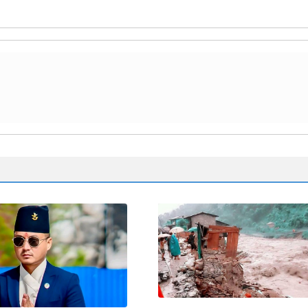
मिटरब्याजपीडित र