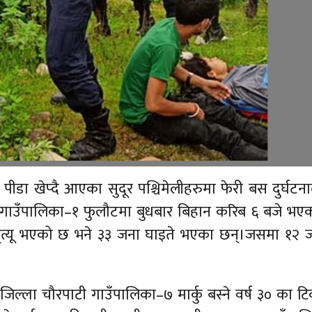
डा खेप्दै आएका सुदूर पश्चिमेलीहरुमा फेरी बस दुर्घटन
की गाउँपालिका–१ फुलौटमा बुधबार बिहान करिब ६ बजे भ
 मृत्यू भएको छ भने ३३ जना घाइते भएका छन्।जसमा १२ 
ाम जिल्ला चौरपाटी गाउँपालिका–७ मार्कु बस्ने वर्ष ३० का ट