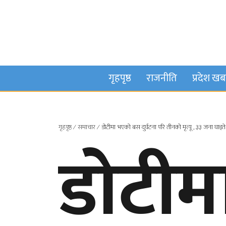
गृहपृष्ठ
राजनीति
प्रदेश ख
गृहपृष्ठ
∕
समाचार
∕
डोटीमा भएको बस दुर्घटना परि तीनको मृत्यू , ३३ जना घाइते
डोटी