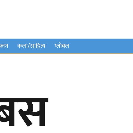
ब्लग
कला/साहित्य
ग्लोबल
 बस