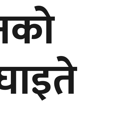
ीनको
 घाइते