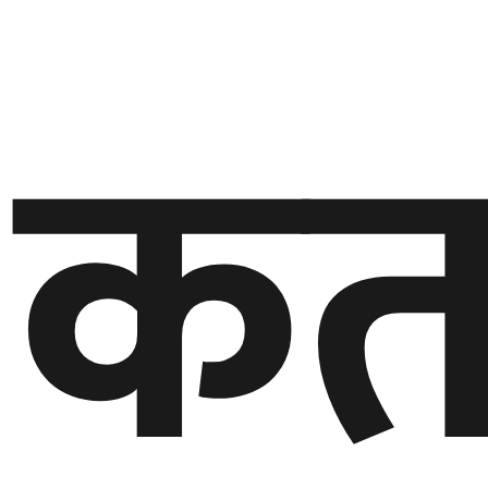
बेलायत
कत
जापान
क्यानाडा
अन्य