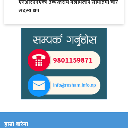
एनआरएनएको उच्चस्तरीय मेलमिलाप समितिमा चार
सदस्य थप
हाम्राे बारेमा