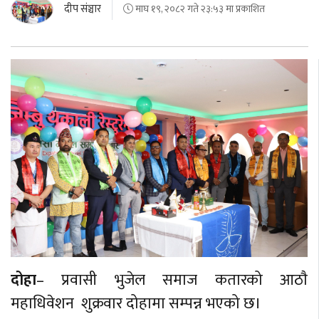
दीप संञ्चार
माघ १९, २०८२ गते २३:५३ मा प्रकाशित
दोहा
– प्रवासी भुजेल समाज कतारको आठाै
महाधिवेशन शुक्रवार दोहामा सम्पन्न भएको छ।