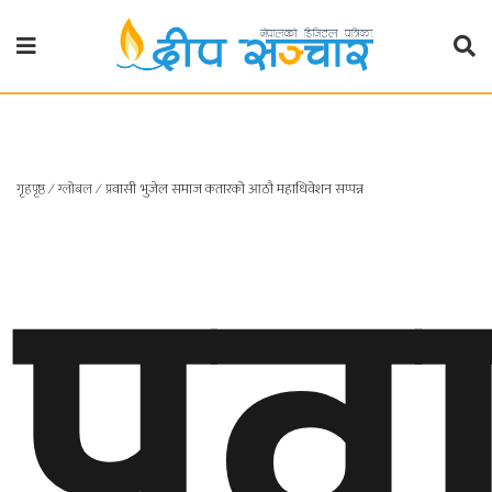
गृहपृष्ठ
राजनीति
प्र
गृहपृष्ठ
∕
ग्लोबल
∕
प्रवासी भुजेल समाज कतारको आठाै महाधिवेशन सप्पन्न
प्रदेश
खबर
प्रदेश
१
प्रदेश
२
बाग्मती
प्रदेश