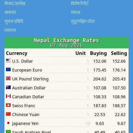
विचार/आलेख
विशेष रिपोर्ट
समाचार
समाज
सुचना प्रविधि
सुदूरपश्चिम प्रदेश
स्वास्थ्य