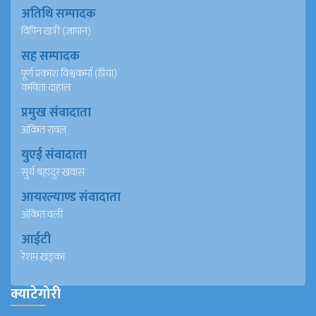
अतिथि सम्पादक
विपिन खत्री (जापान)
सह सम्पादक
पूर्ण प्रकाश विश्वकर्मा (प्रिया)
कविता दाहाल
प्रमुख संवादाता
अंकित रावल
युएई संवादाता
सुर्य बहादुर खवास
आयरल्याण्ड संवादाता
अंकित वली
आईटी
रेशम खड्का
क्याटेगोरी