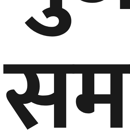
घुमफिर
सम
ब्लग
कला/
साहित्य
ग्लोबल
गल्फ
अमेरिका
एसिया
यूरोप