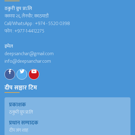
ठकुरी ग्रुप प्रा.लि
कामपा २६, लैनचौर, काठमाडौं
Call/WhatsApp :
+974 - 5520 0398
फोन :
+977-1-4412275
इमेल
deepsanchar@gmail.com
info@deepsanchar.com
दीप सञ्चार टिम
प्रकाशक
ठकुरी ग्रुप प्रा.लि
प्रधान सम्पादक
दीप जंग शाह