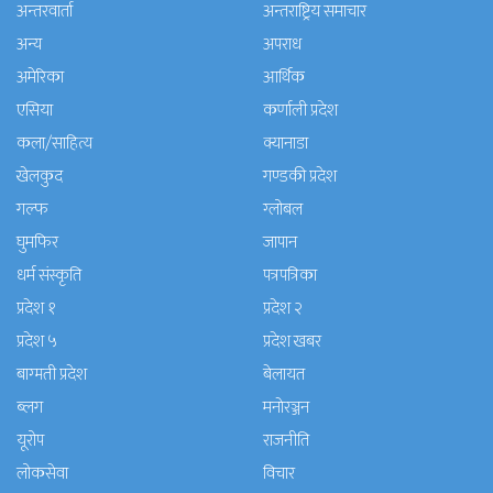
अन्तरवार्ता
अन्तराष्ट्रिय समाचार
अन्य
अपराध
अमेरिका
आर्थिक
एसिया
कर्णाली प्रदेश
कला/साहित्य
क्यानाडा
खेलकुद
गण्डकी प्रदेश
गल्फ
ग्लोबल
घुमफिर
जापान
धर्म संस्कृति
पत्रपत्रिका
प्रदेश १
प्रदेश २
प्रदेश ५
प्रदेश खबर
बाग्मती प्रदेश
बेलायत
ब्लग
मनाेरञ्जन
यूरोप
राजनीति
लोकसेवा
विचार