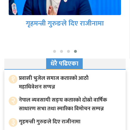
बाढीपहिरोका कारण देशका प्रमुख
राजमार्गहरू अवरुद्ध, रात्रिकालीन सवारीमा
कडाइ
धेरै पढिएका
१
प्रवासी भुजेल समाज कतारको आठाै
महाधिवेशन सप्पन्न
२
नेपाल व्यवसायी सङ्घ कतारको दोस्रो वार्षिक
साधारण सभा तथा स्मारिका विमोचन सम्पन्न
३
गृहमन्त्री गुरुङले दिए राजीनामा