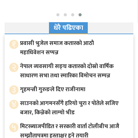
धेरै पढिएका
१
प्रवासी भुजेल समाज कतारको आठाै
महाधिवेशन सप्पन्न
२
नेपाल व्यवसायी सङ्घ कतारको दोस्रो वार्षिक
साधारण सभा तथा स्मारिका विमोचन सम्पन्न
३
गृहमन्त्री गुरुङले दिए राजीनामा
४
साउनको आगमनसँगै हरियो चुरा र पोतेले सजिए
बजार, किन्नेको लाग्यो भीड
५
मिटरब्याजपीडित र सरकारी वार्ता टोलीबीच आजै
सम्झौतापत्रमा हस्ताक्षर हुने तयारी