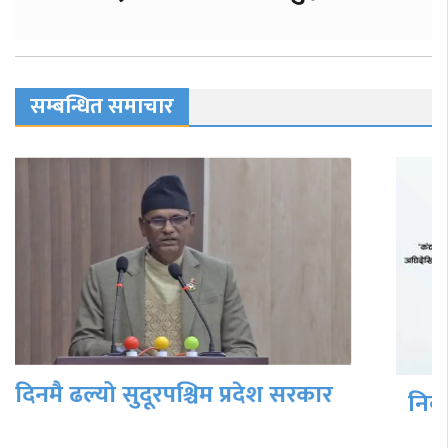
सम्बन्धित समाचार
निर्वाचित भैसकेपछि ५ वर्ष अघिदेखि अधुरा
रहेका कामलाई पूर्णता दिनेछु…