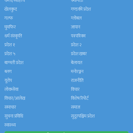
कला/साहित्य
क्यानाडा
खेलकुद
गण्डकी प्रदेश
गल्फ
ग्लोबल
घुमफिर
जापान
धर्म संस्कृति
पत्रपत्रिका
प्रदेश १
प्रदेश २
प्रदेश ५
प्रदेश खबर
बाग्मती प्रदेश
बेलायत
ब्लग
मनाेरञ्जन
यूरोप
राजनीति
लोकसेवा
विचार
विचार/आलेख
विशेष रिपोर्ट
समाचार
समाज
सुचना प्रविधि
सुदूरपश्चिम प्रदेश
स्वास्थ्य