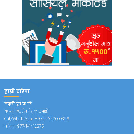
हाम्राे बारेमा
ठकुरी ग्रुप प्रा.लि
कामपा २६, लैनचौर, काठमाडौं
Call/WhatsApp :
+974 - 5520 0398
फोन :
+977-1-4412275