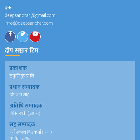
इमेल
deepsanchar@gmail.com
info@deepsanchar.com
दीप सञ्चार टिम
प्रकाशक
ठकुरी ग्रुप प्रा.लि
प्रधान सम्पादक
दीप जंग शाह
अतिथि सम्पादक
विपिन खत्री (जापान)
सह सम्पादक
पूर्ण प्रकाश विश्वकर्मा (प्रिया)
कविता दाहाल