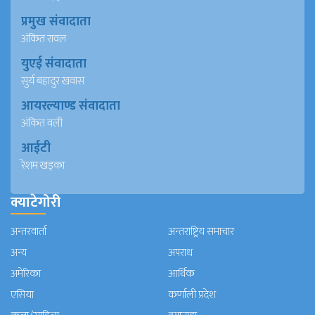
प्रमुख संवादाता
अंकित रावल
युएई संवादाता
सुर्य बहादुर खवास
आयरल्याण्ड संवादाता
अंकित वली
आईटी
रेशम खड्का
क्याटेगोरी
अन्तरवार्ता
अन्तराष्ट्रिय समाचार
अन्य
अपराध
अमेरिका
आर्थिक
एसिया
कर्णाली प्रदेश