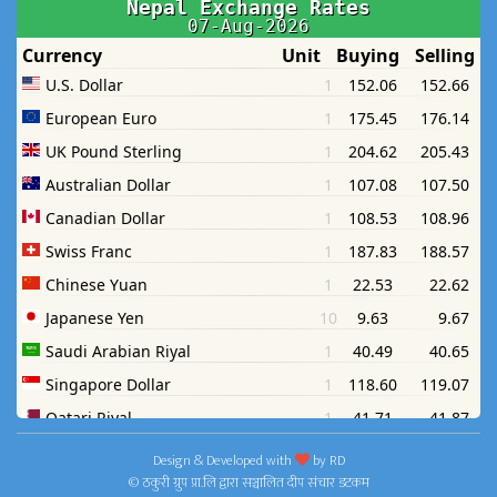
Design & Developed with
by
RD
© ठकुरी ग्रुप प्रा.लि द्वारा सञ्चालित दीप संचार डटकम