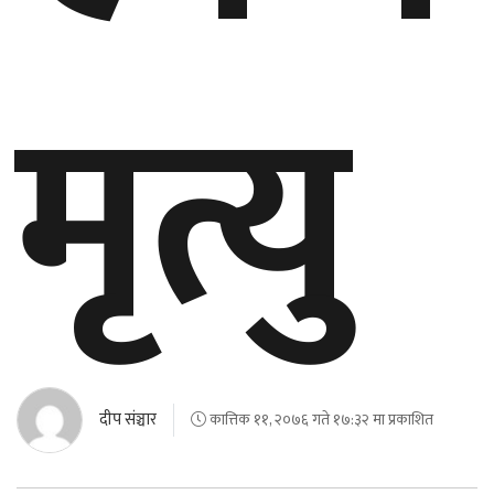
मृत्यु
घुमफिर
ब्लग
कला/
साहित्य
ग्लोबल
गल्फ
अमेरिका
एसिया
दीप संञ्चार
कात्तिक ११, २०७६ गते १७:३२ मा प्रकाशित
यूरोप