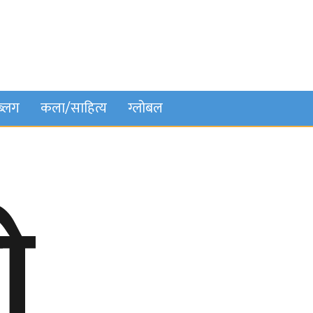
ब्लग
कला/साहित्य
ग्लोबल
ो