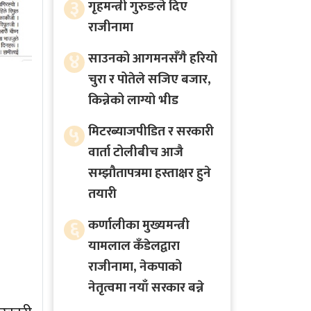
३
गृहमन्त्री गुरुङले दिए
राजीनामा
४
साउनको आगमनसँगै हरियो
चुरा र पोतेले सजिए बजार,
किन्नेको लाग्यो भीड
५
मिटरब्याजपीडित र सरकारी
वार्ता टोलीबीच आजै
सम्झौतापत्रमा हस्ताक्षर हुने
तयारी
६
कर्णालीका मुख्यमन्त्री
यामलाल कँडेलद्वारा
राजीनामा, नेकपाको
नेतृत्वमा नयाँ सरकार बन्ने