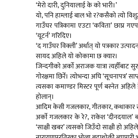
‘मेरो दारी, दुनियालाई के को भारी।’
यो, पनि हाम्लाई बाल भो र?कसैको त्यो विश
गाउँघर पत्रिकामा एउटा ‘कविता’ छाप्न ग
‘यूटर्न’ गरिदिए।
‘द गाउँघर विक्ली’ अर्थात् यो पत्रकार उत्पा
सायद अहिले यो कोकामा छ क्यार।
जिन्दगीको अर्काे अराजक यात्रा त्यहीँबाट सु
गोरक्षमा छिरेँ। त्योभन्दा अघि ‘सूचनापत्र’ 
त्यसका कमाण्डर मिस्टर पूर्ण बस्नेत अहिले
होलान्।
आदिम केसी गजलकार, गीतकार, कथाकार सब
अर्काे गजलकार के रे?, राकेश ‘दीनदयाल’ ब
‘साक्षी खबर’ त्यसको जिउँदो साक्षी हो अहिल
नारायणपुरतिरका भोला बुढाथोकी ब्यापारी 