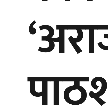
‘अर
पाठ