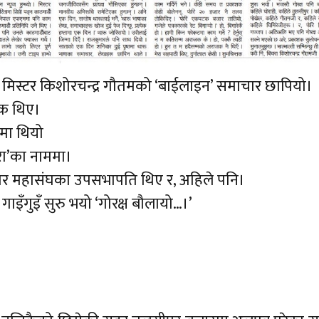
मा मिस्टर किशोरचन्द्र गौतमको ‘बाईलाइन’ समाचार छापियो।
शक थिए।
’मा थियो
ोहरा’का नाममा।
्रकार महासंघका उपसभापति थिए र, अहिले पनि।
 गाइँगुइँ सुरु भयो ‘गोरक्ष बौलायो…।’