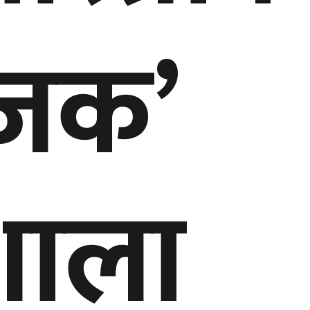
ाजक’
शाला