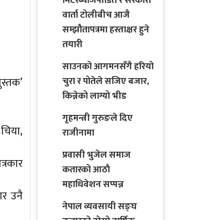
मिटरब्याजपीडित र सरकारी
वार्ता टोलीबीच आजै
सम्झौतापत्रमा हस्ताक्षर हुने
तयारी
साउनको आगमनसँगै हरियो
चुरा र पोतेले सजिए बजार,
ुस्तक’
किन्नेको लाग्यो भीड
गृहमन्त्री गुरुङले दिए
 चिया,
राजीनामा
प्रवासी भुजेल समाज
त्रकार
कतारको आठाै
महाधिवेशन सप्पन्न
ार उनै
नेपाल व्यवसायी सङ्घ