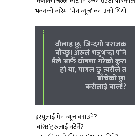
किनकि जिल्लाबाट निस्किने एउटा पत्रिका
भवनको बारेमा ‘मेन न्यूज’ बनाएको थियो।
बौलाह छु, जिन्दगी अराजक
बाँच्छु। अरुले भन्नुभन्दा पनि
मैले आफैँ घोषणा गरेको कुरा
हो यो, पागल छु त्यसैले त
बाँचेको छु।
कसैलाई बाल!?
इस्यूलाई मेन न्यूज बनाउने?
‘बरिष्ठ’हरुलाई नटेर्ने?