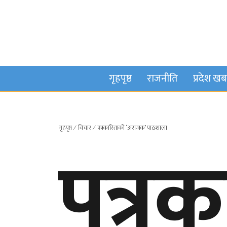
गृहपृष्ठ
राजनीति
प्रदेश ख
गृहपृष्ठ
∕
विचार
∕
पत्रकारिताको ‘अराजक’ पाठशाला
पत्र