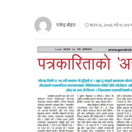
गजेन्द्र बाेहरा
साउन २६, २०७६ गते १८:४४ मा