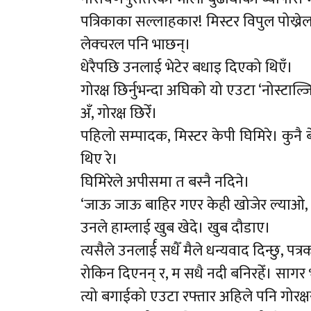
पत्रिकाका सल्लाहकार! मिस्टर विपुल पोख्र
लेक्चरल पनि भाछन्।
धेरैपछि उनलाई भेटेर बधाइ दिएको थिएँ।
गोरक्ष छिर्नुभन्दा अघिको यो एउटा ‘नोस्टाल्ज
अँ, गोरक्ष छिरेँ।
पहिलो सम्पादक, मिस्टर केपी घिमिरे। कुनै
थिए रे।
घिमिरेले अपीसमा त बस्नै नदिने।
‘जाऊ जाऊ बाहिर गएर केही खोजेर ल्याओ, भित
उनले हाम्लाई खुब खेदे। खुब दौडाए।
त्यसैले उनलार्ई सधैँ मैले धन्यवाद दिन्छु, 
रोकिन दिएनन् र, म सधै नदी बनिरहेँ। सागर 
त्यो बगाईको एउटा रफ्तार अहिले पनि गोरक्