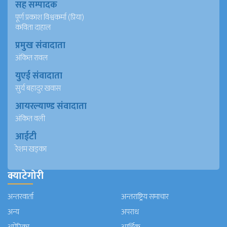
सह सम्पादक
पूर्ण प्रकाश विश्वकर्मा (प्रिया)
कविता दाहाल
प्रमुख संवादाता
अंकित रावल
युएई संवादाता
सुर्य बहादुर खवास
आयरल्याण्ड संवादाता
अंकित वली
आईटी
रेशम खड्का
क्याटेगोरी
अन्तरवार्ता
अन्तराष्ट्रिय समाचार
अन्य
अपराध