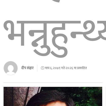
भन्नुहुन्थ
दीप संञ्चार
माघ ६, २०७९ गते २०:२६ मा प्रकाशित