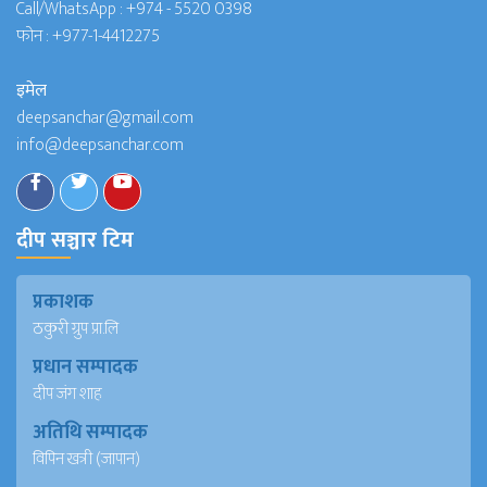
Call/WhatsApp :
+974 - 5520 0398
फोन :
+977-1-4412275
इमेल
deepsanchar@gmail.com
info@deepsanchar.com
दीप सञ्चार टिम
प्रकाशक
ठकुरी ग्रुप प्रा.लि
प्रधान सम्पादक
दीप जंग शाह
अतिथि सम्पादक
विपिन खत्री (जापान)