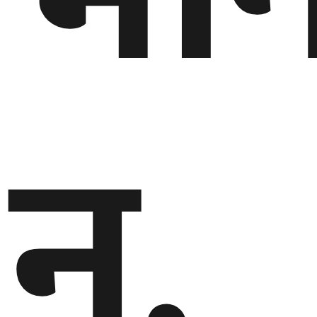
गण्डकी
प्रदेश
प्रदेश
५
न,
कर्णाली
प्रदेश
सुदूरपश्चिम
प्रदेश
समाज
विचार
मनाेरञ्जन
खेलकुद