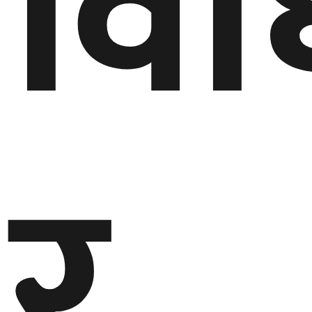
विध
र