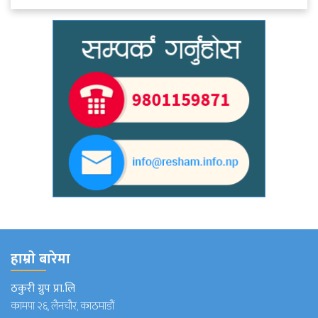
हाम्राे बारेमा
ठकुरी ग्रुप प्रा.लि
कामपा २६, लैनचौर, काठमाडौं