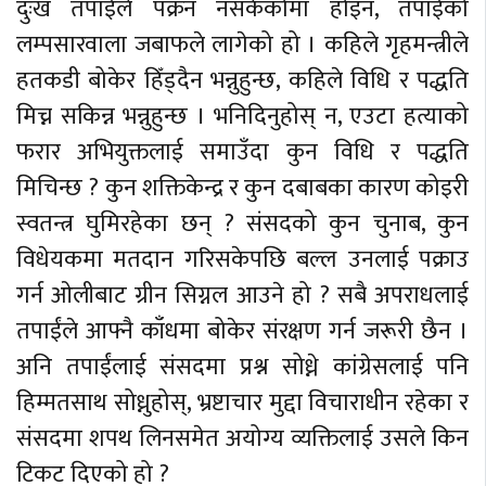
दुःख तपाईंले पक्रन नसकेकोमा होइन, तपाईंको
लम्पसारवाला जबाफले लागेको हो । कहिले गृहमन्त्रीले
हतकडी बोकेर हिँड्दैन भन्नुहुन्छ, कहिले विधि र पद्धति
मिच्न सकिन्न भन्नुहुन्छ । भनिदिनुहोस् न, एउटा हत्याको
फरार अभियुक्तलाई समाउँदा कुन विधि र पद्धति
मिचिन्छ ? कुन शक्तिकेन्द्र र कुन दबाबका कारण कोइरी
स्वतन्त्र घुमिरहेका छन् ? संसदको कुन चुनाब, कुन
विधेयकमा मतदान गरिसकेपछि बल्ल उनलाई पक्राउ
गर्न ओलीबाट ग्रीन सिग्नल आउने हो ? सबै अपराधलाई
तपाईंले आफ्नै काँधमा बोकेर संरक्षण गर्न जरूरी छैन ।
अनि तपाईंलाई संसदमा प्रश्न सोध्ने कांग्रेसलाई पनि
हिम्मतसाथ सोध्नुहोस्, भ्रष्टाचार मुद्दा विचाराधीन रहेका र
संसदमा शपथ लिनसमेत अयोग्य व्यक्तिलाई उसले किन
टिकट दिएको हो ?