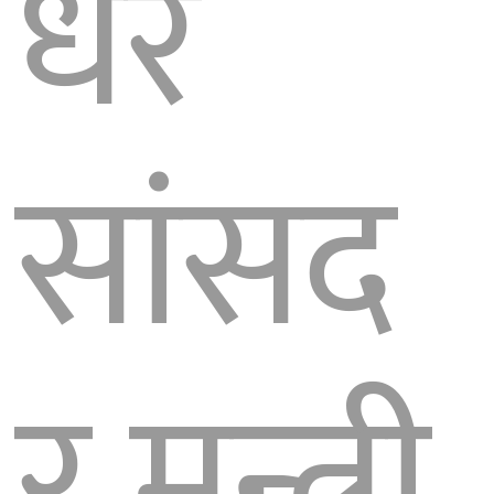
धेरै
सांसद
र मन्त्री