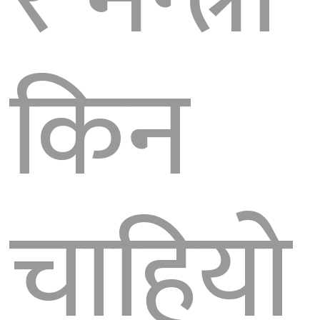
किन
चाहियो