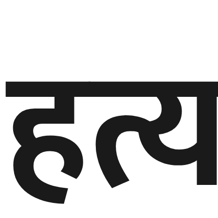
हत्
बेलायत
जापान
क्यानाडा
अन्य