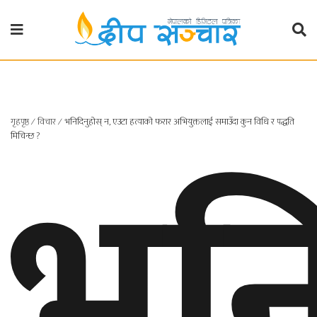
गृहपृष्ठ
राजनीति
भनि
गृहपृष्ठ
∕
विचार
∕
भनिदिनुहोस् न, एउटा हत्याको फरार अभियुक्तलाई समाउँदा कुन विधि र पद्धति
प्रदेश
मिचिन्छ ?
खबर
प्रदेश
१
प्रदेश
२
बाग्मती
प्रदेश