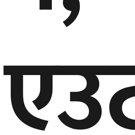
घुमफिर
एउ
ब्लग
कला/
साहित्य
ग्लोबल
गल्फ
अमेरिका
एसिया
यूरोप