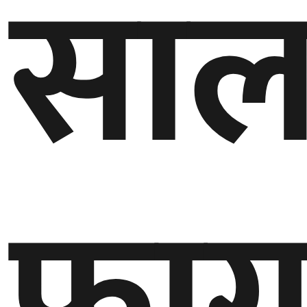
सा
घुमफिर
ब्लग
कला/
साहित्य
ग्लोबल
फाग
गल्फ
अमेरिका
एसिया
यूरोप