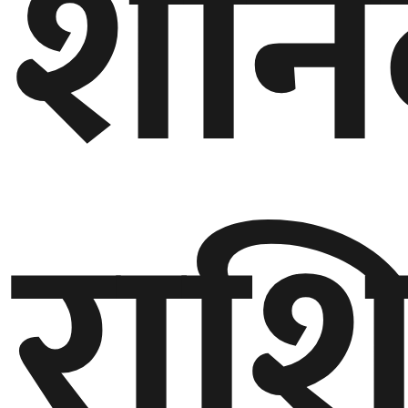
शनि
राश