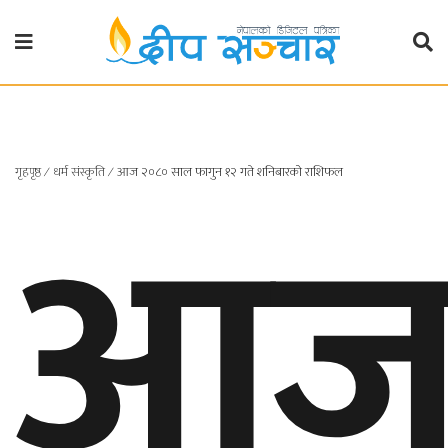
गृहपृष्ठ
राजनीति
आ
गृहपृष्ठ
∕
धर्म संस्कृति
∕
आज २०८० साल फागुन १२ गते शनिबारको राशिफल
प्रदेश
खबर
प्रदेश
१
प्रदेश
२
बाग्मती
प्रदेश