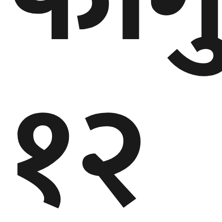
बेलायत
जापान
१२
क्यानाडा
अन्य