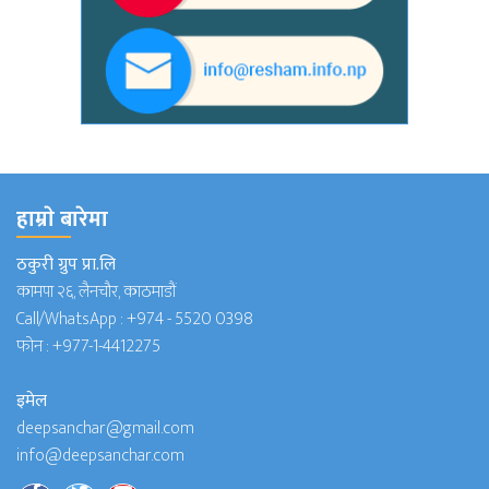
हाम्राे बारेमा
ठकुरी ग्रुप प्रा.लि
कामपा २६, लैनचौर, काठमाडौं
Call/WhatsApp :
+974 - 5520 0398
फोन :
+977-1-4412275
इमेल
deepsanchar@gmail.com
info@deepsanchar.com