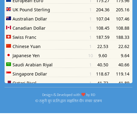
Design & Developed with
by
RD
© ठकुरी ग्रुप प्रा.लि द्वारा सञ्चालित दीप संचार डटकम