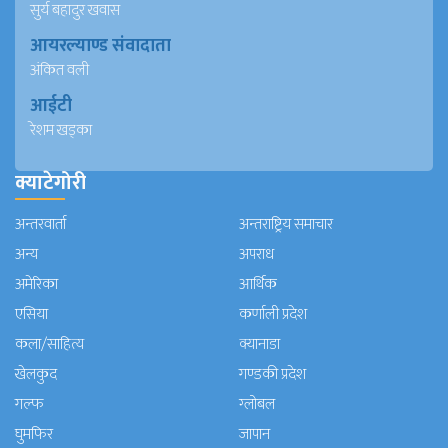
सुर्य बहादुर खवास
आयरल्याण्ड संवादाता
अंकित वली
आईटी
रेशम खड्का
क्याटेगोरी
अन्तरवार्ता
अन्तराष्ट्रिय समाचार
अन्य
अपराध
अमेरिका
आर्थिक
एसिया
कर्णाली प्रदेश
कला/साहित्य
क्यानाडा
खेलकुद
गण्डकी प्रदेश
गल्फ
ग्लोबल
घुमफिर
जापान