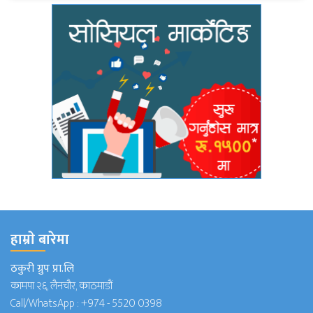
हाम्राे बारेमा
ठकुरी ग्रुप प्रा.लि
कामपा २६, लैनचौर, काठमाडौं
Call/WhatsApp :
+974 - 5520 0398