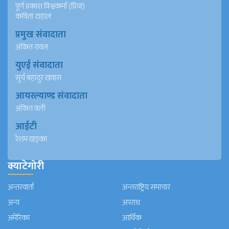
पूर्ण प्रकाश विश्वकर्मा (प्रिया)
कविता दाहाल
प्रमुख संवादाता
अंकित रावल
युएई संवादाता
सुर्य बहादुर खवास
आयरल्याण्ड संवादाता
अंकित वली
आईटी
रेशम खड्का
क्याटेगोरी
अन्तरवार्ता
अन्तराष्ट्रिय समाचार
अन्य
अपराध
अमेरिका
आर्थिक