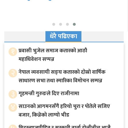
कडाइ
धेरै पढिएका
१
प्रवासी भुजेल समाज कतारको आठाै
महाधिवेशन सप्पन्न
२
नेपाल व्यवसायी सङ्घ कतारको दोस्रो वार्षिक
साधारण सभा तथा स्मारिका विमोचन सम्पन्न
३
गृहमन्त्री गुरुङले दिए राजीनामा
४
साउनको आगमनसँगै हरियो चुरा र पोतेले सजिए
बजार, किन्नेको लाग्यो भीड
मिटरब्याजपीडित र सरकारी वार्ता टोलीबीच आजै