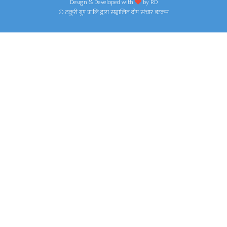
Design & Developed with
by
RD
© ठकुरी ग्रुप प्रा.लि द्वारा सञ्चालित दीप संचार डटकम