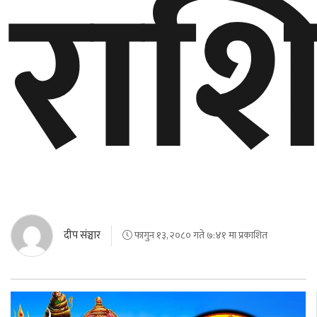
राश
घुमफिर
ब्लग
कला/
साहित्य
ग्लोबल
गल्फ
अमेरिका
दीप संञ्चार
फागुन १३, २०८० गते ७:४१ मा प्रकाशित
एसिया
यूरोप