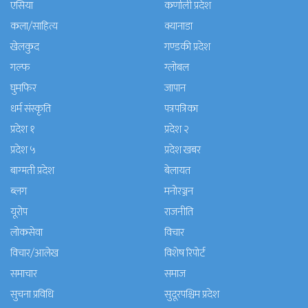
एसिया
कर्णाली प्रदेश
कला/साहित्य
क्यानाडा
खेलकुद
गण्डकी प्रदेश
गल्फ
ग्लोबल
घुमफिर
जापान
धर्म संस्कृति
पत्रपत्रिका
प्रदेश १
प्रदेश २
प्रदेश ५
प्रदेश खबर
बाग्मती प्रदेश
बेलायत
ब्लग
मनाेरञ्जन
यूरोप
राजनीति
लोकसेवा
विचार
विचार/आलेख
विशेष रिपोर्ट
समाचार
समाज
सुचना प्रविधि
सुदूरपश्चिम प्रदेश