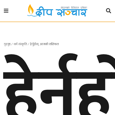
गृहपृष्ठ
राजनीति
हेर्नु
गृहपृष्ठ
∕
धर्म संस्कृति
∕
हेर्नुहोस्, आजको राशिफल
प्रदेश
खबर
प्रदेश
१
प्रदेश
२
बाग्मती
प्रदेश