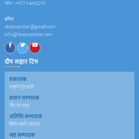
फोन :
+977-1-4412275
इमेल
deepsanchar@gmail.com
info@deepsanchar.com
दीप सञ्चार टिम
प्रकाशक
ठकुरी ग्रुप प्रा.लि
प्रधान सम्पादक
दीप जंग शाह
अतिथि सम्पादक
विपिन खत्री (जापान)
सह सम्पादक