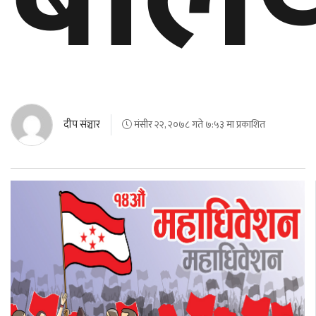
घुमफिर
ब्लग
कला/
साहित्य
दीप संञ्चार
मंसीर २२, २०७८ गते ७:५३ मा प्रकाशित
ग्लोबल
गल्फ
अमेरिका
एसिया
यूरोप