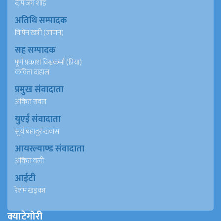
दीप जंग शाह
अतिथि सम्पादक
विपिन खत्री (जापान)
सह सम्पादक
पूर्ण प्रकाश विश्वकर्मा (प्रिया)
कविता दाहाल
प्रमुख संवादाता
अंकित रावल
युएई संवादाता
सुर्य बहादुर खवास
आयरल्याण्ड संवादाता
अंकित वली
आईटी
रेशम खड्का
क्याटेगोरी