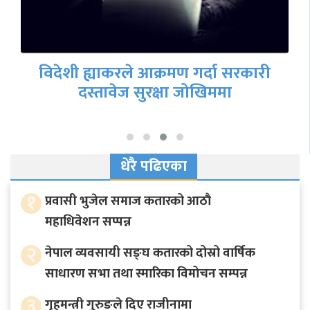
फेरि गृहमन्त्री नियुक्त होलान् रवि लामिछाने ?
धेरै पढिएका
१
प्रवासी भुजेल समाज कतारको आठाै
महाधिवेशन सप्पन्न
२
नेपाल व्यवसायी सङ्घ कतारको दोस्रो वार्षिक
साधारण सभा तथा स्मारिका विमोचन सम्पन्न
३
गृहमन्त्री गुरुङले दिए राजीनामा