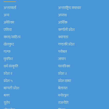
अन्तरवार्ता
अन्तराष्ट्रिय समाचार
अन्य
अपराध
अमेरिका
आर्थिक
एसिया
कर्णाली प्रदेश
कला/साहित्य
क्यानाडा
खेलकुद
गण्डकी प्रदेश
गल्फ
ग्लोबल
घुमफिर
जापान
धर्म संस्कृति
पत्रपत्रिका
प्रदेश १
प्रदेश २
प्रदेश ५
प्रदेश खबर
बाग्मती प्रदेश
बेलायत
ब्लग
मनाेरञ्जन
यूरोप
राजनीति