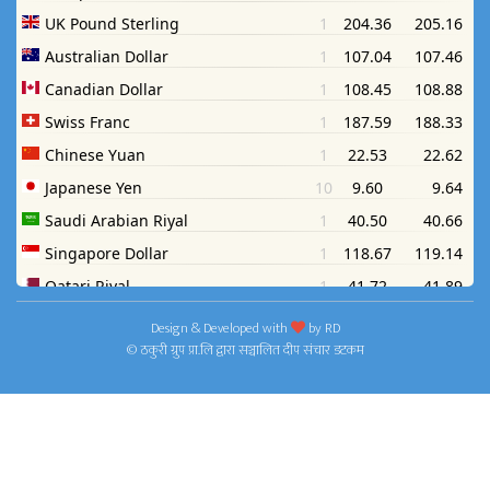
Design & Developed with
by
RD
© ठकुरी ग्रुप प्रा.लि द्वारा सञ्चालित दीप संचार डटकम