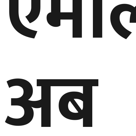
एमाल
घुमफिर
ब्लग
कला/
अब
साहित्य
ग्लोबल
गल्फ
अमेरिका
एसिया
यूरोप