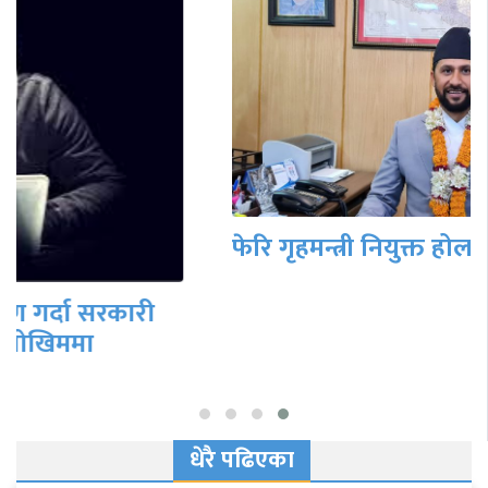
फेरि गृहमन्त्री नियुक्त होलान् रवि लामिछाने ?
धेरै पढिएका