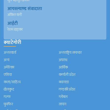
सुर्य बहादुर खवास
आयरल्याण्ड संवादाता
अंकित वली
आईटी
रेशम खड्का
क्याटेगोरी
अन्तरवार्ता
अन्तराष्ट्रिय समाचार
अन्य
अपराध
अमेरिका
आर्थिक
एसिया
कर्णाली प्रदेश
कला/साहित्य
क्यानाडा
खेलकुद
गण्डकी प्रदेश
गल्फ
ग्लोबल
घुमफिर
जापान