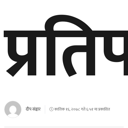
प्रतिप
बेलायत
जापान
क्यानाडा
अन्य
दीप संञ्चार
कात्तिक १६, २०७८ गते ६:५१ मा प्रकाशित