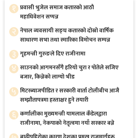
१
प्रवासी भुजेल समाज कतारको आठाै
महाधिवेशन सप्पन्न
२
नेपाल व्यवसायी सङ्घ कतारको दोस्रो वार्षिक
साधारण सभा तथा स्मारिका विमोचन सम्पन्न
३
गृहमन्त्री गुरुङले दिए राजीनामा
४
साउनको आगमनसँगै हरियो चुरा र पोतेले सजिए
बजार, किन्नेको लाग्यो भीड
५
मिटरब्याजपीडित र सरकारी वार्ता टोलीबीच आजै
सम्झौतापत्रमा हस्ताक्षर हुने तयारी
६
कर्णालीका मुख्यमन्त्री यामलाल कँडेलद्वारा
राजीनामा, नेकपाको नेतृत्वमा नयाँ सरकार बन्ने
७
बाढीपहिरोका कारण देशका प्रमुख राजमार्गहरू