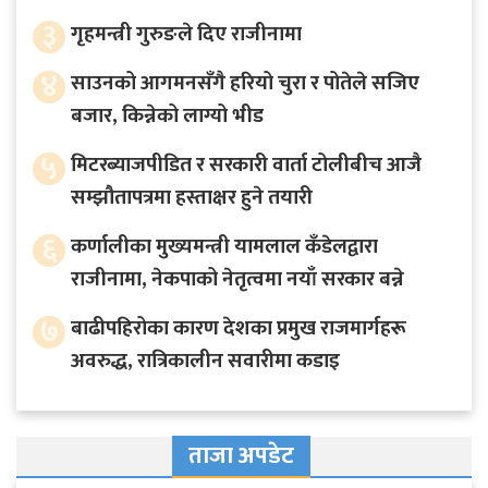
३
गृहमन्त्री गुरुङले दिए राजीनामा
४
साउनको आगमनसँगै हरियो चुरा र पोतेले सजिए
बजार, किन्नेको लाग्यो भीड
५
मिटरब्याजपीडित र सरकारी वार्ता टोलीबीच आजै
सम्झौतापत्रमा हस्ताक्षर हुने तयारी
६
कर्णालीका मुख्यमन्त्री यामलाल कँडेलद्वारा
राजीनामा, नेकपाको नेतृत्वमा नयाँ सरकार बन्ने
७
बाढीपहिरोका कारण देशका प्रमुख राजमार्गहरू
अवरुद्ध, रात्रिकालीन सवारीमा कडाइ
ताजा अपडेट