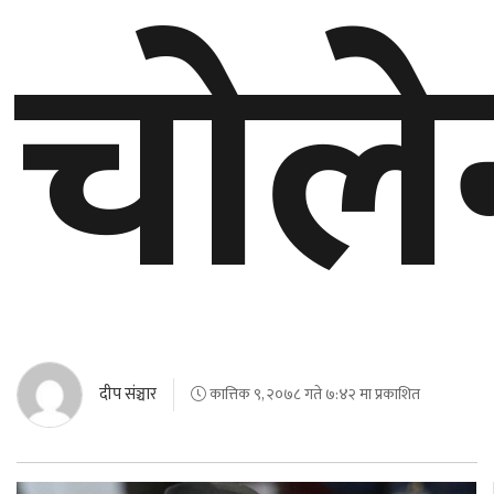
चोलेन्
बेलायत
जापान
क्यानाडा
अन्य
दीप संञ्चार
कात्तिक ९, २०७८ गते ७:४२ मा प्रकाशित