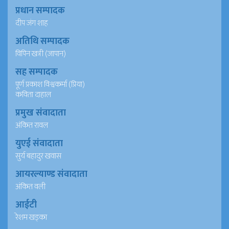
प्रधान सम्पादक
दीप जंग शाह
अतिथि सम्पादक
विपिन खत्री (जापान)
सह सम्पादक
पूर्ण प्रकाश विश्वकर्मा (प्रिया)
कविता दाहाल
प्रमुख संवादाता
अंकित रावल
युएई संवादाता
सुर्य बहादुर खवास
आयरल्याण्ड संवादाता
अंकित वली
आईटी
रेशम खड्का