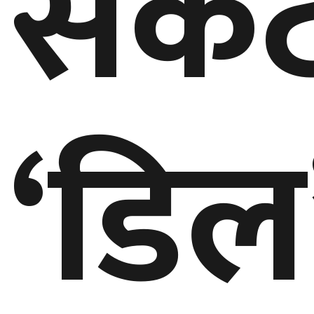
संक
घुमफिर
ब्लग
‘डिल
कला/
साहित्य
ग्लोबल
गल्फ
अमेरिका
एसिया
यूरोप