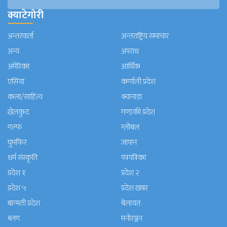
क्याटेगोरी
अन्तरवार्ता
अन्तराष्ट्रिय समाचार
अन्य
अपराध
अमेरिका
आर्थिक
एसिया
कर्णाली प्रदेश
कला/साहित्य
क्यानाडा
खेलकुद
गण्डकी प्रदेश
गल्फ
ग्लोबल
घुमफिर
जापान
धर्म संस्कृति
पत्रपत्रिका
प्रदेश १
प्रदेश २
प्रदेश ५
प्रदेश खबर
बाग्मती प्रदेश
बेलायत
ब्लग
मनाेरञ्जन