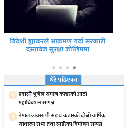
फेरि गृहमन्त्री नियुक्त होलान् रवि लामिछाने ?
धेरै पढिएका
१
प्रवासी भुजेल समाज कतारको आठाै
महाधिवेशन सप्पन्न
२
नेपाल व्यवसायी सङ्घ कतारको दोस्रो वार्षिक
साधारण सभा तथा स्मारिका विमोचन सम्पन्न