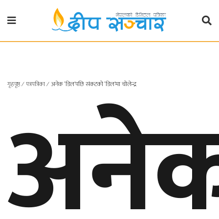
गृहपृष्ठ
राजनीति
अने
गृहपृष्ठ
∕
पत्रपत्रिका
∕
अनेक ‘डिल’पछि संकटको ‘डिल’मा चोलेन्द्र
प्रदेश
खबर
प्रदेश
१
प्रदेश
२
बाग्मती
प्रदेश