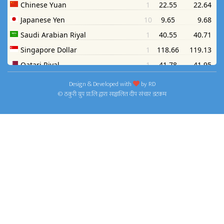
Design & Developed with
by
RD
© ठकुरी ग्रुप प्रा.लि द्वारा सञ्चालित दीप संचार डटकम