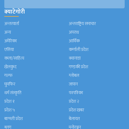
क्याटेगोरी
अन्तरवार्ता
अन्तराष्ट्रिय समाचार
अन्य
अपराध
अमेरिका
आर्थिक
एसिया
कर्णाली प्रदेश
कला/साहित्य
क्यानाडा
खेलकुद
गण्डकी प्रदेश
गल्फ
ग्लोबल
घुमफिर
जापान
धर्म संस्कृति
पत्रपत्रिका
प्रदेश १
प्रदेश २
प्रदेश ५
प्रदेश खबर
बाग्मती प्रदेश
बेलायत
ब्लग
मनाेरञ्जन