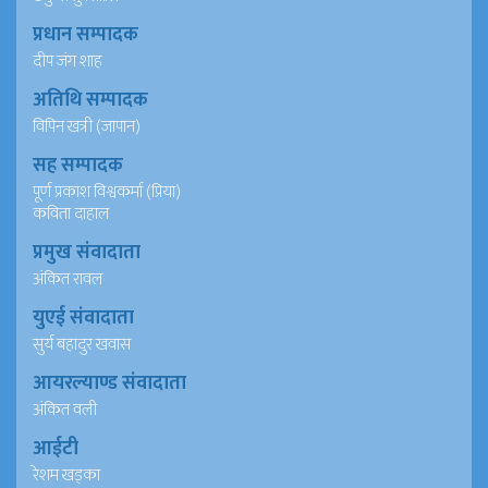
प्रधान सम्पादक
दीप जंग शाह
अतिथि सम्पादक
विपिन खत्री (जापान)
सह सम्पादक
पूर्ण प्रकाश विश्वकर्मा (प्रिया)
कविता दाहाल
प्रमुख संवादाता
अंकित रावल
युएई संवादाता
सुर्य बहादुर खवास
आयरल्याण्ड संवादाता
अंकित वली
आईटी
रेशम खड्का