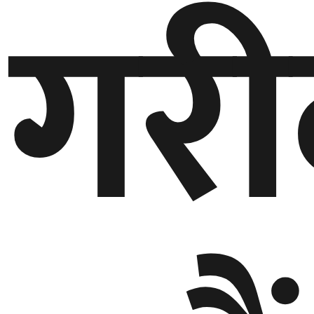
गर
बेलायत
जापान
क्यानाडा
अन्य