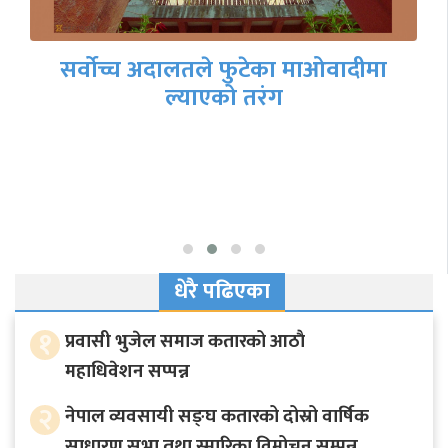
सर्वोच्च अदालतले फुटेका माओवादीमा
ल्याएको तरंग
धेरै पढिएका
१
प्रवासी भुजेल समाज कतारको आठाै
महाधिवेशन सप्पन्न
२
नेपाल व्यवसायी सङ्घ कतारको दोस्रो वार्षिक
साधारण सभा तथा स्मारिका विमोचन सम्पन्न