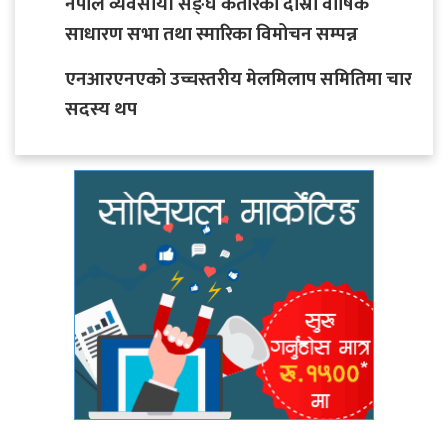
नेपाल व्यवसायी सङ्घ कतारको दोस्रो वार्षिक
साधारण सभा तथा स्मारिका विमोचन सम्पन्न
एनआरएनएको उच्चस्तरीय मेलमिलाप समितिमा चार
सदस्य थप