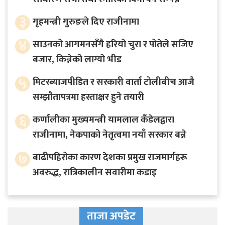
३
गृहमन्त्री गुरुङले दिए राजीनामा
४
साउनको आगमनसँगै हरियो चुरा र पोतेले सजिए
बजार, किन्नेको लाग्यो भीड
५
मिटरब्याजपीडित र सरकारी वार्ता टोलीबीच आजै
सम्झौतापत्रमा हस्ताक्षर हुने तयारी
६
कर्णालीका मुख्यमन्त्री यामलाल कँडेलद्वारा
राजीनामा, नेकपाको नेतृत्वमा नयाँ सरकार बन्ने
७
बाढीपहिरोका कारण देशका प्रमुख राजमार्गहरू
अवरुद्ध, रात्रिकालीन सवारीमा कडाइ
ताजा अपडेट