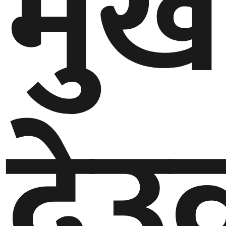
मुख
देउ