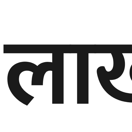
ला
घुमफिर
ब्लग
कला/
साहित्य
ग्लोबल
गल्फ
अमेरिका
एसिया
यूरोप