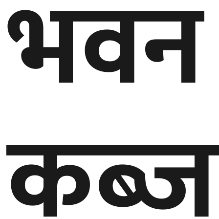
भवन
बेलायत
जापान
क्यानाडा
अन्य
कब्ज