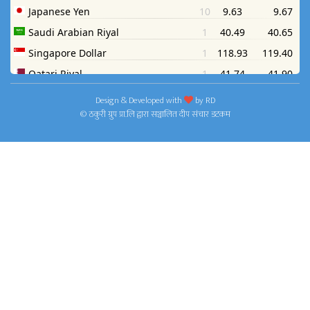
Design & Developed with
by
RD
© ठकुरी ग्रुप प्रा.लि द्वारा सञ्चालित दीप संचार डटकम