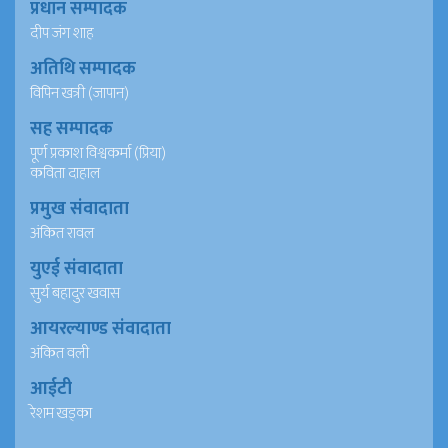
प्रधान सम्पादक
दीप जंग शाह
अतिथि सम्पादक
विपिन खत्री (जापान)
सह सम्पादक
पूर्ण प्रकाश विश्वकर्मा (प्रिया)
कविता दाहाल
प्रमुख संवादाता
अंकित रावल
युएई संवादाता
सुर्य बहादुर खवास
आयरल्याण्ड संवादाता
अंकित वली
आईटी
रेशम खड्का