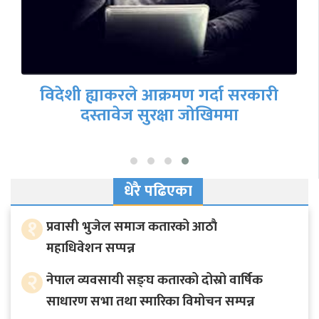
फेरि गृहमन्त्री नियुक्त होलान् रवि लामिछाने ?
धेरै पढिएका
१
प्रवासी भुजेल समाज कतारको आठाै
महाधिवेशन सप्पन्न
२
नेपाल व्यवसायी सङ्घ कतारको दोस्रो वार्षिक
साधारण सभा तथा स्मारिका विमोचन सम्पन्न