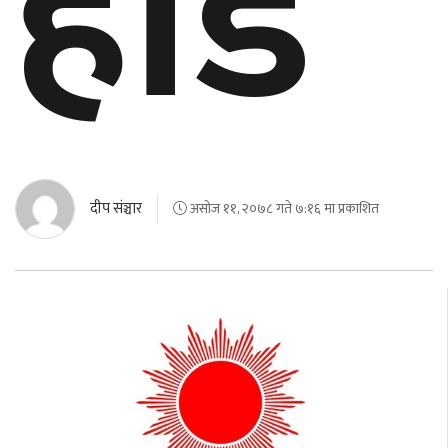
होड
दीप संञ्चार
असोज ११, २०७८ गते ७:१६ मा प्रकाशित