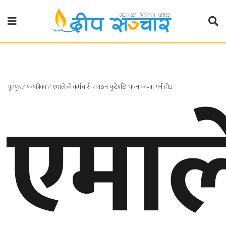
गृहपृष्ठ
राजनीति
एमाल
गृहपृष्ठ
∕
पत्रपत्रिका
∕
एमालेको कर्मचारी संगठन फुटेपछि भवन कब्जा गर्न होड
प्रदेश
खबर
प्रदेश
१
प्रदेश
२
बाग्मती
प्रदेश