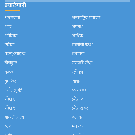
क्याटेगोरी
अन्तरवार्ता
अन्तराष्ट्रिय समाचार
अन्य
अपराध
अमेरिका
आर्थिक
एसिया
कर्णाली प्रदेश
कला/साहित्य
क्यानाडा
खेलकुद
गण्डकी प्रदेश
गल्फ
ग्लोबल
घुमफिर
जापान
धर्म संस्कृति
पत्रपत्रिका
प्रदेश १
प्रदेश २
प्रदेश ५
प्रदेश खबर
बाग्मती प्रदेश
बेलायत
ब्लग
मनाेरञ्जन