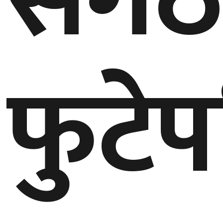
संग
घुमफिर
ब्लग
फुटे
कला/
साहित्य
ग्लोबल
गल्फ
अमेरिका
एसिया
यूरोप