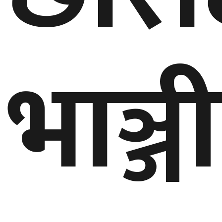
भाञ्ज