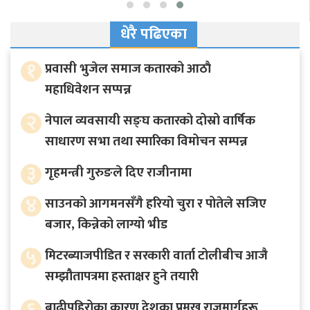
धेरै पढिएका
१
प्रवासी भुजेल समाज कतारको आठाै
महाधिवेशन सप्पन्न
२
नेपाल व्यवसायी सङ्घ कतारको दोस्रो वार्षिक
साधारण सभा तथा स्मारिका विमोचन सम्पन्न
३
गृहमन्त्री गुरुङले दिए राजीनामा
४
साउनको आगमनसँगै हरियो चुरा र पोतेले सजिए
बजार, किन्नेको लाग्यो भीड
५
मिटरब्याजपीडित र सरकारी वार्ता टोलीबीच आजै
सम्झौतापत्रमा हस्ताक्षर हुने तयारी
६
बाढीपहिरोका कारण देशका प्रमुख राजमार्गहरू