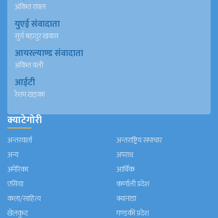
अंकित रावल
युएई संवादाता
सुर्य बहादुर खवास
आयरल्याण्ड संवादाता
अंकित वली
आईटी
रेशम खड्का
क्याटेगोरी
अन्तरवार्ता
अन्तराष्ट्रिय समाचार
अन्य
अपराध
अमेरिका
आर्थिक
एसिया
कर्णाली प्रदेश
कला/साहित्य
क्यानाडा
खेलकुद
गण्डकी प्रदेश