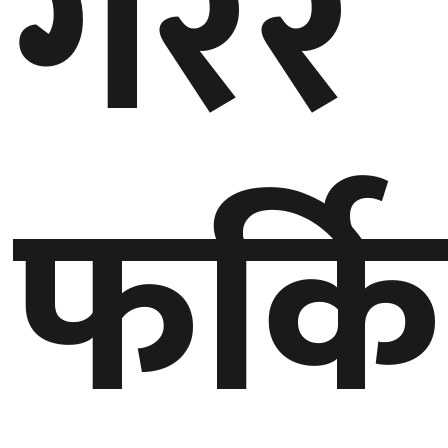
गरेर
घुमफिर
ब्लग
फर्क
कला/
साहित्य
ग्लोबल
गल्फ
अमेरिका
एसिया
यूरोप