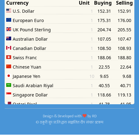
Design & Developed with
by
RD
© ठकुरी ग्रुप प्रा.लि द्वारा सञ्चालित दीप संचार डटकम