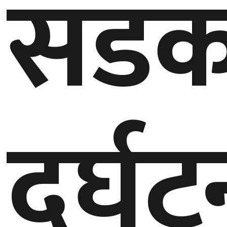
सड
दुर्घ