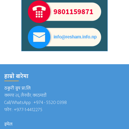
हाम्राे बारेमा
ठकुरी ग्रुप प्रा.लि
कामपा २६, लैनचौर, काठमाडौं
Call/WhatsApp :
+974 - 5520 0398
फोन :
+977-1-4412275
इमेल