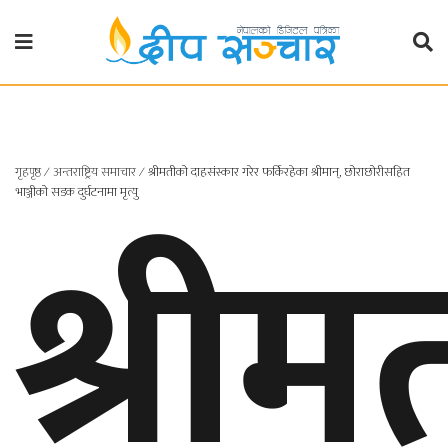
गृहपृष्ठ
राजनीति
गृहपृष्ठ
∕
अन्तराष्ट्रिय समाचार
∕
श्रीमतीको दाहसंस्कार गरेर फर्किरहेका श्रीमान्, छोराछोरीसहित
प्रदेश
श्री
भाञ्जीको सडक दुर्घटनामा मृत्यु
खबर
प्रदेश
१
प्रदेश
२
बाग्मती
प्रदेश