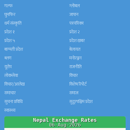
गल्फ
ग्लोबल
घुमफिर
जापान
धर्म संस्कृति
पत्रपत्रिका
प्रदेश १
प्रदेश २
प्रदेश ५
प्रदेश खबर
बाग्मती प्रदेश
बेलायत
ब्लग
मनाेरञ्जन
यूरोप
राजनीति
लोकसेवा
विचार
विचार/आलेख
विशेष रिपोर्ट
समाचार
समाज
सुचना प्रविधि
सुदूरपश्चिम प्रदेश
स्वास्थ्य