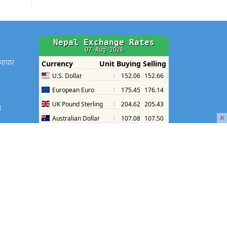
समाचार
श
×
श