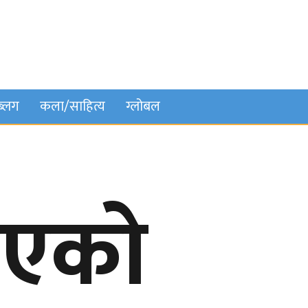
ब्लग
कला/साहित्य
ग्लोबल
िएको