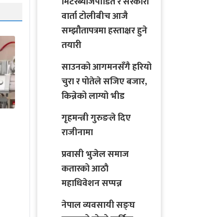
मिटरब्याजपीडित र सरकारी
वार्ता टोलीबीच आजै
सम्झौतापत्रमा हस्ताक्षर हुने
तयारी
साउनको आगमनसँगै हरियो
चुरा र पोतेले सजिए बजार,
किन्नेको लाग्यो भीड
आठ देशक
दिल्लीका मुख्यमन्त्री
नियुक्त
ाले
गृहमन्त्री गुरुङले दिए
अरविन्द केजरीवाल पक्राउ
देशमा 
िकट
राजीनामा
प्रवासी भुजेल समाज
कतारको आठाै
महाधिवेशन सप्पन्न
नेपाल व्यवसायी सङ्घ