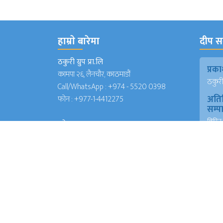
हाम्राे बारेमा
दीप सञ
ठकुरी ग्रुप प्रा.लि
प्र
कामपा २६, लैनचौर, काठमाडौं
ठकुरी ग
Call/WhatsApp :
+974 - 5520 0398
अति
फोन :
+977-1-4412275
सम्
विपिन 
इमेल
(जापा
deepsanchar@gmail.com
प्रमु
info@deepsanchar.com
संवा
अंकि
आयरल
संवा
अंकि