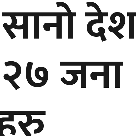
 सानो देश
् २७ जना
हरु