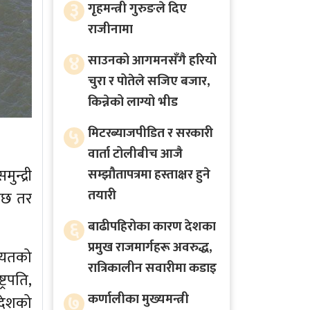
३
गृहमन्त्री गुरुङले दिए
राजीनामा
४
साउनको आगमनसँगै हरियो
चुरा र पोतेले सजिए बजार,
किन्नेको लाग्यो भीड
५
मिटरब्याजपीडित र सरकारी
वार्ता टोलीबीच आजै
न्द्री
सम्झौतापत्रमा हस्ताक्षर हुने
तयारी
ग्छ तर
६
बाढीपहिरोका कारण देशका
प्रमुख राजमार्गहरू अवरुद्ध,
लायतको
रात्रिकालीन सवारीमा कडाइ
्रपति,
७
कर्णालीका मुख्यमन्त्री
 देशको