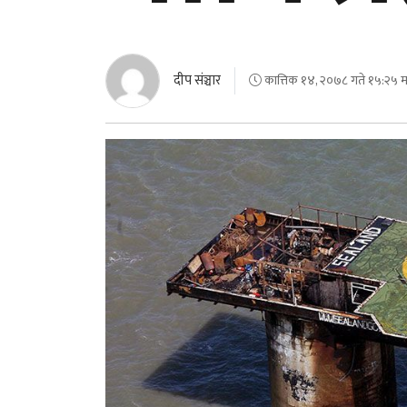
दीप संञ्चार
कात्तिक १४, २०७८ गते १५:२५ मा