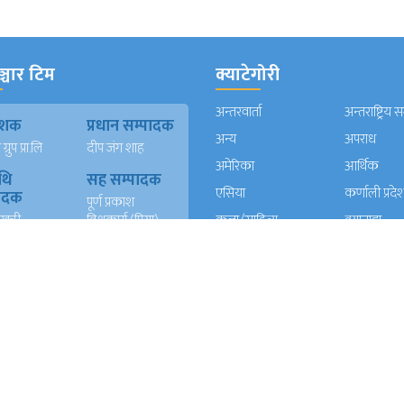
्चार टिम
क्याटेगोरी
अन्तरवार्ता
अन्तराष्ट्रिय 
काशक
प्रधान सम्पादक
अन्य
अपराध
्रुप प्रा.लि
दीप जंग शाह
अमेरिका
आर्थिक
थि
सह सम्पादक
एसिया
कर्णाली प्रदे
पादक
पूर्ण प्रकाश
खत्री
विश्वकर्मा (प्रिया)
कला/साहित्य
क्यानाडा
न)
कविता दाहाल
खेलकुद
गण्डकी प्रदे
ख
युएई संवादाता
गल्फ
ग्लोबल
दाता
सुर्य बहादुर खवास
घुमफिर
जापान
त रावल
धर्म संस्कृति
पत्रपत्रिका
्याण्ड
आईटी
प्रदेश १
प्रदेश २
दाता
रेशम खड्का
त वली
प्रदेश ५
प्रदेश खबर