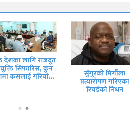
कंगनालाई दियो भाजप
सुँगुरको मिर्गौला
लोकसभा चुनावको ट
प्रत्यारोपण गरिएका
रिचर्डको निधन