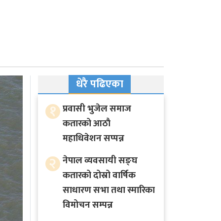
धेरै पढिएका
१
प्रवासी भुजेल समाज
कतारको आठाै
महाधिवेशन सप्पन्न
२
नेपाल व्यवसायी सङ्घ
कतारको दोस्रो वार्षिक
साधारण सभा तथा स्मारिका
विमोचन सम्पन्न