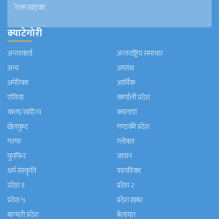
रेशम खड्का
क्याटेगोरी
अन्तरवार्ता
अन्तराष्ट्रिय समाचार
अन्य
अपराध
अमेरिका
आर्थिक
एसिया
कर्णाली प्रदेश
कला/साहित्य
क्यानाडा
खेलकुद
गण्डकी प्रदेश
गल्फ
ग्लोबल
घुमफिर
जापान
धर्म संस्कृति
पत्रपत्रिका
प्रदेश १
प्रदेश २
प्रदेश ५
प्रदेश खबर
बाग्मती प्रदेश
बेलायत