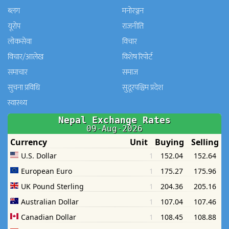
ब्लग
मनाेरञ्जन
यूरोप
राजनीति
लोकसेवा
विचार
विचार/आलेख
विशेष रिपोर्ट
समाचार
समाज
सुचना प्रविधि
सुदूरपश्चिम प्रदेश
स्वास्थ्य