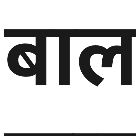
बाल
घुमफिर
ब्लग
कला/
साहित्य
ग्लोबल
गल्फ
अमेरिका
एसिया
यूरोप