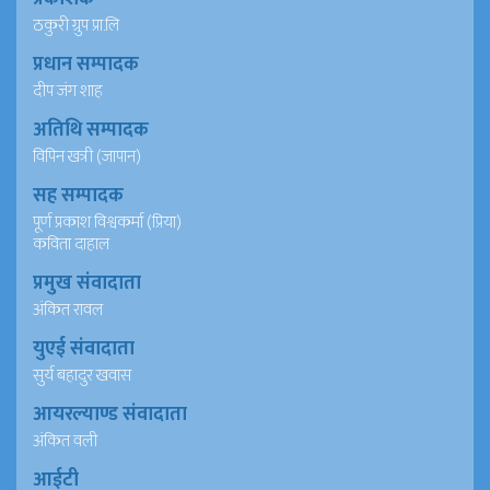
ठकुरी ग्रुप प्रा.लि
प्रधान सम्पादक
दीप जंग शाह
अतिथि सम्पादक
विपिन खत्री (जापान)
सह सम्पादक
पूर्ण प्रकाश विश्वकर्मा (प्रिया)
कविता दाहाल
प्रमुख संवादाता
अंकित रावल
युएई संवादाता
सुर्य बहादुर खवास
आयरल्याण्ड संवादाता
अंकित वली
आईटी