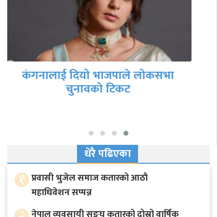
दिल्लीका मुख्यमन्त्री अरविन्द केजरीवाल
पक्राउ
धेरै पढिएका
१
प्रवासी भुजेल समाज कतारको आठाै
महाधिवेशन सप्पन्न
२
नेपाल व्यवसायी सङ्घ कतारको दोस्रो वार्षिक