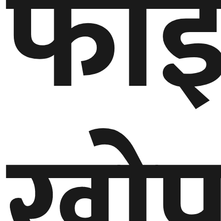
फा
बेलायत
जापान
क्यानाडा
अन्य
खो