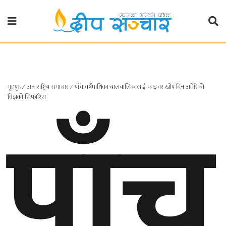
गृहपृष्ठ
राजनीति
गृहपृष्ठ
∕
अन्तराष्ट्रिय समाचार
∕
पाँच वर्षमाथिका बालबालिकालाई फाइजर खोप दिन अमेरिकी
पाँच
प्रदेश
विज्ञको सिफारिस
खबर
प्रदेश
१
प्रदेश
२
बाग्मती
प्रदेश