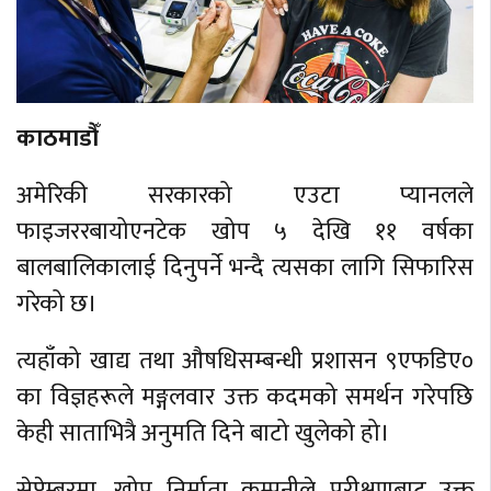
काठमाडौँ
अमेरिकी सरकारको एउटा प्यानलले
फाइजररबायोएनटेक खोप ५ देखि ११ वर्षका
बालबालिकालाई दिनुपर्ने भन्दै त्यसका लागि सिफारिस
गरेको छ।
त्यहाँको खाद्य तथा औषधिसम्बन्धी प्रशासन ९एफडिए०
का विज्ञहरूले मङ्गलवार उक्त कदमको समर्थन गरेपछि
केही साताभित्रै अनुमति दिने बाटो खुलेको हो।
सेप्टेम्बरमा, खोप निर्माता कम्पनीले परीक्षणबाट उक्त