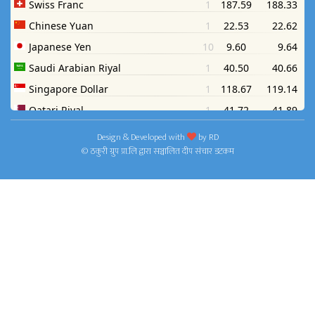
Design & Developed with
by
RD
© ठकुरी ग्रुप प्रा.लि द्वारा सञ्चालित दीप संचार डटकम