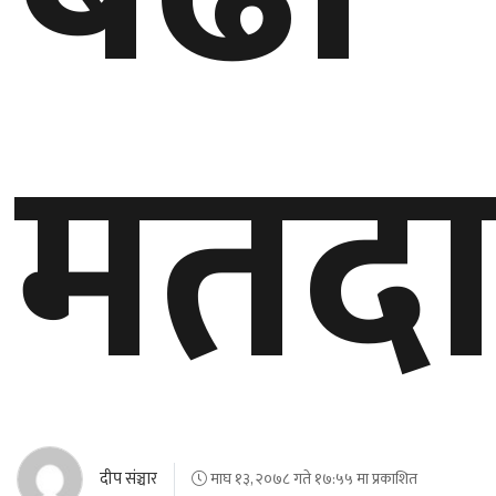
घुमफिर
मतदा
ब्लग
कला/
साहित्य
ग्लोबल
गल्फ
अमेरिका
एसिया
यूरोप
दीप संञ्चार
माघ १३, २०७८ गते १७:५५ मा प्रकाशित