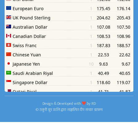
Design & Developed with
by
RD
© ठकुरी ग्रुप प्रा.लि द्वारा सञ्चालित दीप संचार डटकम