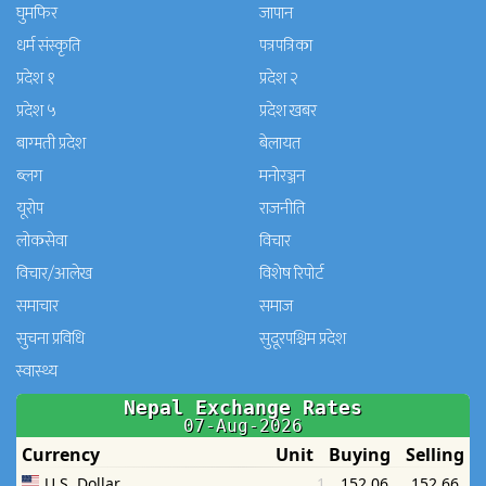
घुमफिर
जापान
धर्म संस्कृति
पत्रपत्रिका
प्रदेश १
प्रदेश २
प्रदेश ५
प्रदेश खबर
बाग्मती प्रदेश
बेलायत
ब्लग
मनाेरञ्जन
यूरोप
राजनीति
लोकसेवा
विचार
विचार/आलेख
विशेष रिपोर्ट
समाचार
समाज
सुचना प्रविधि
सुदूरपश्चिम प्रदेश
स्वास्थ्य