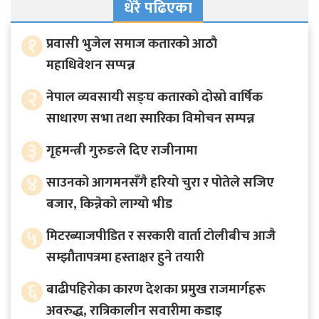
धेरै पढिएका
१
प्रवासी भुजेल समाज कतारको आठाै
महाधिवेशन सप्पन्न
२
नेपाल व्यवसायी सङ्घ कतारको दोस्रो वार्षिक
साधारण सभा तथा स्मारिका विमोचन सम्पन्न
३
गृहमन्त्री गुरुङले दिए राजीनामा
४
साउनको आगमनसँगै हरियो चुरा र पोतेले सजिए
बजार, किन्नेको लाग्यो भीड
५
मिटरब्याजपीडित र सरकारी वार्ता टोलीबीच आजै
सम्झौतापत्रमा हस्ताक्षर हुने तयारी
६
बाढीपहिरोका कारण देशका प्रमुख राजमार्गहरू
अवरुद्ध, रात्रिकालीन सवारीमा कडाइ