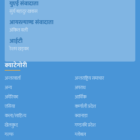
युएई संवादाता
सुर्य बहादुर खवास
आयरल्याण्ड संवादाता
अंकित वली
आईटी
रेशम खड्का
क्याटेगोरी
अन्तरवार्ता
अन्तराष्ट्रिय समाचार
अन्य
अपराध
अमेरिका
आर्थिक
एसिया
कर्णाली प्रदेश
कला/साहित्य
क्यानाडा
खेलकुद
गण्डकी प्रदेश
गल्फ
ग्लोबल