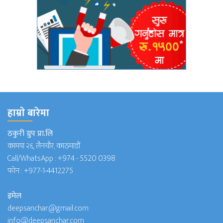
हाम्राे बारेमा
ठकुरी ग्रुप प्रा.लि
कामपा २६, लैनचौर, काठमाडौं
Call/WhatsApp :
+974 - 5520 0398
फोन :
+977-1-4412275
इमेल
deepsanchar@gmail.com
info@deepsanchar.com