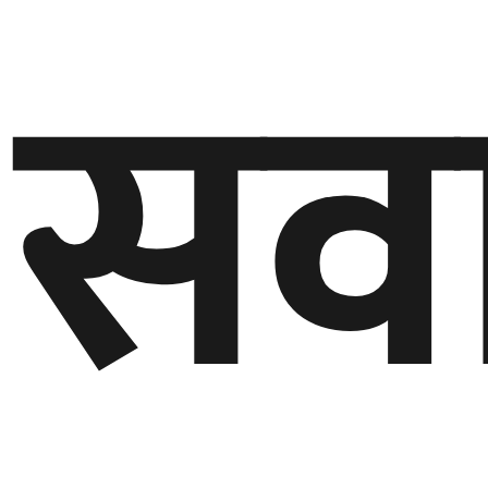
सवा
बेलायत
जापान
क्यानाडा
अन्य