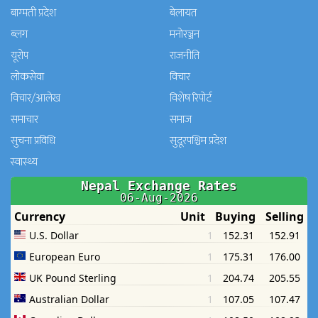
बाग्मती प्रदेश
बेलायत
ब्लग
मनाेरञ्जन
यूरोप
राजनीति
लोकसेवा
विचार
विचार/आलेख
विशेष रिपोर्ट
समाचार
समाज
सुचना प्रविधि
सुदूरपश्चिम प्रदेश
स्वास्थ्य