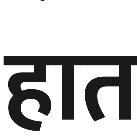
हात
घुमफिर
ब्लग
कला/
साहित्य
ग्लोबल
गल्फ
अमेरिका
एसिया
यूरोप