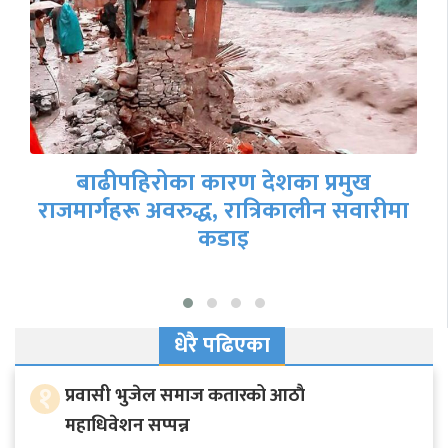
बाढीपहिरोका कारण देशका प्रमुख
राजमार्गहरू अवरुद्ध, रात्रिकालीन सवारीमा
कडाइ
धेरै पढिएका
१
प्रवासी भुजेल समाज कतारको आठाै
महाधिवेशन सप्पन्न