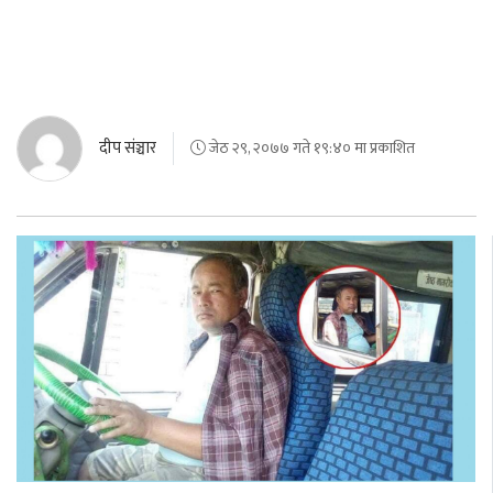
दीप संञ्चार
जेठ २९, २०७७ गते १९:४० मा प्रकाशित