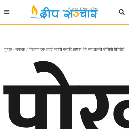
गृहपृष्ठ
राजनीति
पो
गृहपृष्ठ
∕
समाचार
∕
पोखरामा एक हातले सवारी चलाउँदै आएका थेबे, लकडाउनले खोसियो रोजिरोटी
प्रदेश
खबर
प्रदेश
१
प्रदेश
२
बाग्मती
प्रदेश