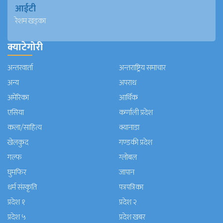
आईटी
रेशम खड्का
क्याटेगोरी
अन्तरवार्ता
अन्तराष्ट्रिय समाचार
अन्य
अपराध
अमेरिका
आर्थिक
एसिया
कर्णाली प्रदेश
कला/साहित्य
क्यानाडा
खेलकुद
गण्डकी प्रदेश
गल्फ
ग्लोबल
घुमफिर
जापान
धर्म संस्कृति
पत्रपत्रिका
प्रदेश १
प्रदेश २
प्रदेश ५
प्रदेश खबर