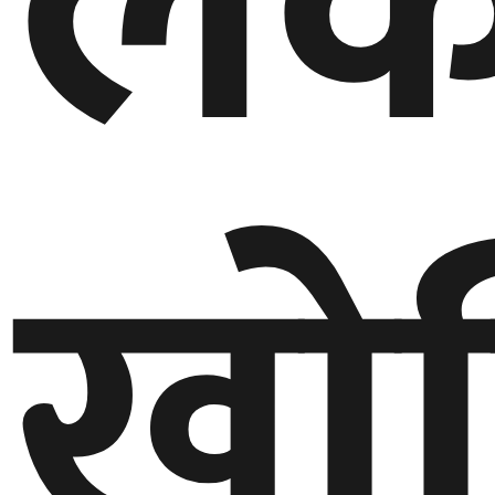
लक
खो