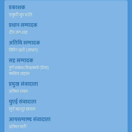
प्रकाशक
ठकुरी ग्रुप प्रा.लि
प्रधान सम्पादक
दीप जंग शाह
अतिथि सम्पादक
विपिन खत्री (जापान)
सह सम्पादक
पूर्ण प्रकाश विश्वकर्मा (प्रिया)
कविता दाहाल
प्रमुख संवादाता
अंकित रावल
युएई संवादाता
सुर्य बहादुर खवास
आयरल्याण्ड संवादाता
अंकित वली