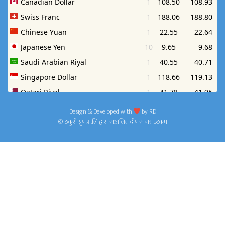
Design & Developed with
by
RD
© ठकुरी ग्रुप प्रा.लि द्वारा सञ्चालित दीप संचार डटकम