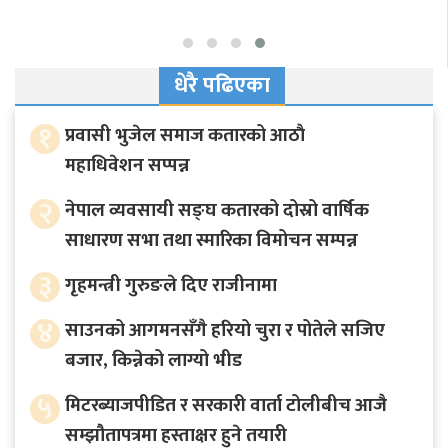
धेरै पढिएका
१
प्रवासी भुजेल समाज कतारको आठाै
महाधिवेशन सप्पन्न
२
नेपाल व्यवसायी सङ्घ कतारको दोस्रो वार्षिक
साधारण सभा तथा स्मारिका विमोचन सम्पन्न
३
गृहमन्त्री गुरुङले दिए राजीनामा
४
साउनको आगमनसँगै हरियो चुरा र पोतेले सजिए
बजार, किन्नेको लाग्यो भीड
५
मिटरब्याजपीडित र सरकारी वार्ता टोलीबीच आजै
सम्झौतापत्रमा हस्ताक्षर हुने तयारी