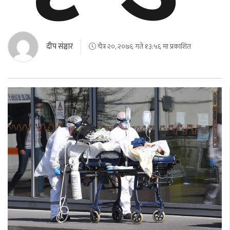
दीप संञ्चार
चैत्र २०, २०७६ गते १३:५६ मा प्रकाशित