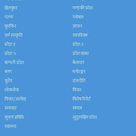
खेलकुद
गण्डकी प्रदेश
गल्फ
ग्लोबल
घुमफिर
जापान
धर्म संस्कृति
पत्रपत्रिका
प्रदेश १
प्रदेश २
प्रदेश ५
प्रदेश खबर
बाग्मती प्रदेश
बेलायत
ब्लग
मनाेरञ्जन
यूरोप
राजनीति
लोकसेवा
विचार
विचार/आलेख
विशेष रिपोर्ट
समाचार
समाज
सुचना प्रविधि
सुदूरपश्चिम प्रदेश
स्वास्थ्य