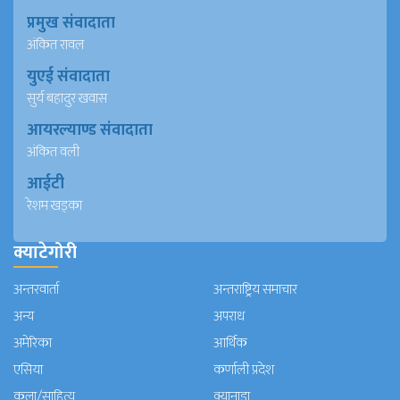
प्रमुख संवादाता
अंकित रावल
युएई संवादाता
सुर्य बहादुर खवास
आयरल्याण्ड संवादाता
अंकित वली
आईटी
रेशम खड्का
क्याटेगोरी
अन्तरवार्ता
अन्तराष्ट्रिय समाचार
अन्य
अपराध
अमेरिका
आर्थिक
एसिया
कर्णाली प्रदेश
कला/साहित्य
क्यानाडा