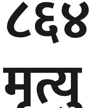
८६४
बेलायत
जापान
क्यानाडा
अन्य
मृत्यु