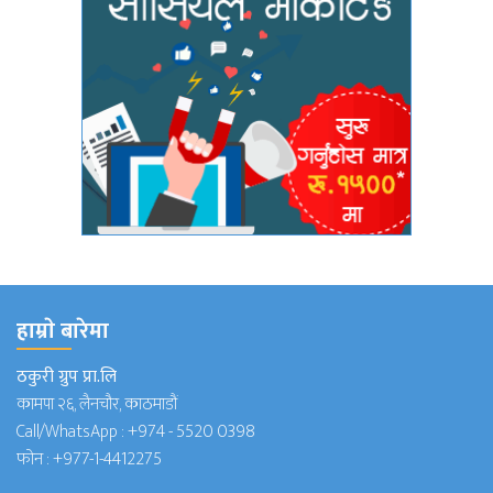
हाम्राे बारेमा
ठकुरी ग्रुप प्रा.लि
कामपा २६, लैनचौर, काठमाडौं
Call/WhatsApp :
+974 - 5520 0398
फोन :
+977-1-4412275