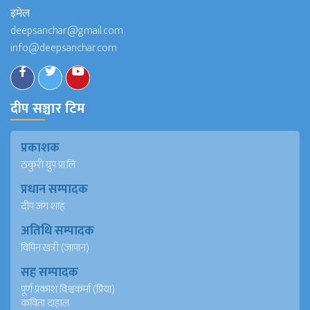
इमेल
deepsanchar@gmail.com
info@deepsanchar.com
दीप सञ्चार टिम
प्रकाशक
ठकुरी ग्रुप प्रा.लि
प्रधान सम्पादक
दीप जंग शाह
अतिथि सम्पादक
विपिन खत्री (जापान)
सह सम्पादक
पूर्ण प्रकाश विश्वकर्मा (प्रिया)
कविता दाहाल