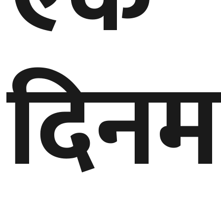
घुमफिर
दिनम
ब्लग
कला/
साहित्य
ग्लोबल
गल्फ
अमेरिका
एसिया
यूरोप