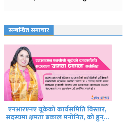
सम्बन्धित समाचार
युरोप र एसियाभर देखियो वर्ड फ्लू