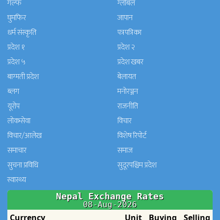
गल्फ
ग्लोबल
घुमफिर
जापान
धर्म संस्कृति
पत्रपत्रिका
प्रदेश १
प्रदेश २
प्रदेश ५
प्रदेश खबर
बाग्मती प्रदेश
बेलायत
ब्लग
मनाेरञ्जन
यूरोप
राजनीति
लोकसेवा
विचार
विचार/आलेख
विशेष रिपोर्ट
समाचार
समाज
सुचना प्रविधि
सुदूरपश्चिम प्रदेश
स्वास्थ्य