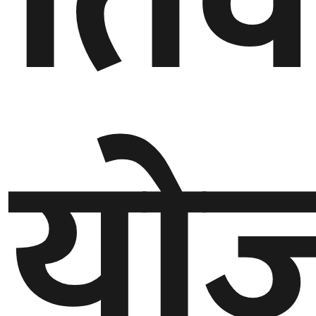
तिव
यो