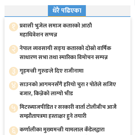
धेरै पढिएका
१
प्रवासी भुजेल समाज कतारको आठाै
महाधिवेशन सप्पन्न
२
नेपाल व्यवसायी सङ्घ कतारको दोस्रो वार्षिक
साधारण सभा तथा स्मारिका विमोचन सम्पन्न
३
गृहमन्त्री गुरुङले दिए राजीनामा
४
साउनको आगमनसँगै हरियो चुरा र पोतेले सजिए
बजार, किन्नेको लाग्यो भीड
५
मिटरब्याजपीडित र सरकारी वार्ता टोलीबीच आजै
सम्झौतापत्रमा हस्ताक्षर हुने तयारी
६
कर्णालीका मुख्यमन्त्री यामलाल कँडेलद्वारा