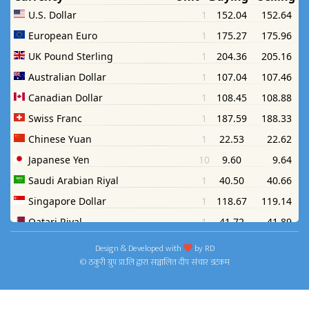
Design & Developed with
by
RD
© ठकुरी ग्रुप प्रा.लि द्वारा सञ्चालित दीप संचार डटकम