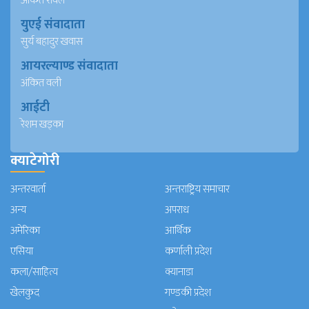
अंकित रावल
युएई संवादाता
सुर्य बहादुर खवास
आयरल्याण्ड संवादाता
अंकित वली
आईटी
रेशम खड्का
क्याटेगोरी
अन्तरवार्ता
अन्तराष्ट्रिय समाचार
अन्य
अपराध
अमेरिका
आर्थिक
एसिया
कर्णाली प्रदेश
कला/साहित्य
क्यानाडा
खेलकुद
गण्डकी प्रदेश