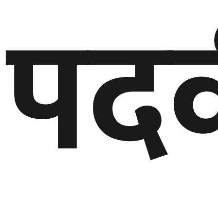
पद
बेलायत
जापान
क्यानाडा
अन्य