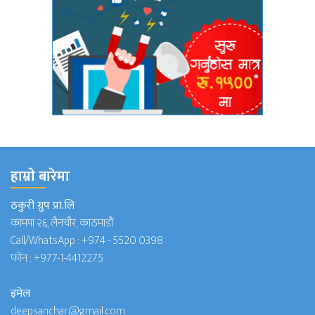
हाम्राे बारेमा
ठकुरी ग्रुप प्रा.लि
कामपा २६, लैनचौर, काठमाडौं
Call/WhatsApp :
+974 - 5520 0398
फोन :
+977-1-4412275
इमेल
deepsanchar@gmail.com