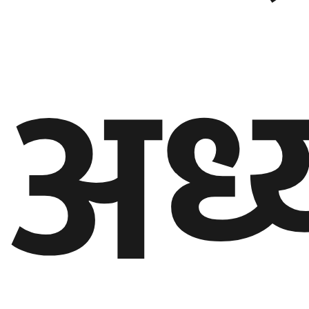
अध्य
घुमफिर
ब्लग
कला/
साहित्य
ग्लोबल
गल्फ
अमेरिका
एसिया
यूरोप