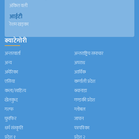
अंकित वली
आईटी
रेशम खड्का
क्याटेगोरी
अन्तरवार्ता
अन्तराष्ट्रिय समाचार
अन्य
अपराध
अमेरिका
आर्थिक
एसिया
कर्णाली प्रदेश
कला/साहित्य
क्यानाडा
खेलकुद
गण्डकी प्रदेश
गल्फ
ग्लोबल
घुमफिर
जापान
धर्म संस्कृति
पत्रपत्रिका
प्रदेश १
प्रदेश २