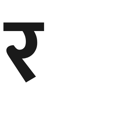
र
बेलायत
जापान
क्यानाडा
अन्य