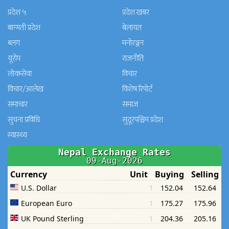
प्रदेश ५
प्रदेश खबर
बाग्मती प्रदेश
बेलायत
ब्लग
मनाेरञ्जन
यूरोप
राजनीति
लोकसेवा
विचार
विचार/आलेख
विशेष रिपोर्ट
समाचार
समाज
सुचना प्रविधि
सुदूरपश्चिम प्रदेश
स्वास्थ्य