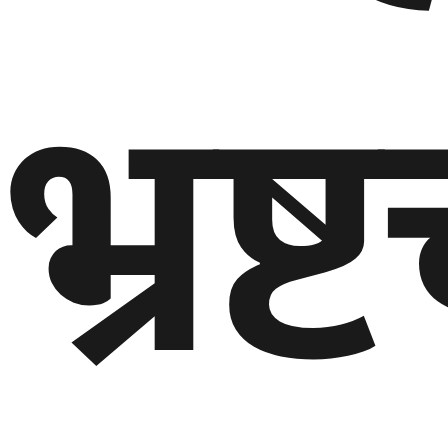
भ्रष
घुमफिर
ब्लग
कला/
साहित्य
ग्लोबल
गल्फ
अमेरिका
एसिया
यूरोप