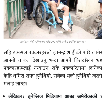
प्रहरीद्वारा केही पनि यातना नदिइएका भनिने ज्ञानेन्द्र शाहीको अवस्था ।
सहि र असल पत्रकारहरूले ज्ञानेन्द्र शाहीको पछि लागेर
आफ्नो ताक़त देखाउनु भन्दा आफ्नै बिरादरिका भ्रष्ट
पत्रकारहरूलाई नंग्याउन सके पत्रकारितामा लागेका
केहि धमिरा सफा हुनेथियो, सबैको भलो हुनेथियो जस्तो
मलाई लाग्छ।
लेखिका: इनेप्लिज मिडियामा आबद्द अमेरीकाकी चर्