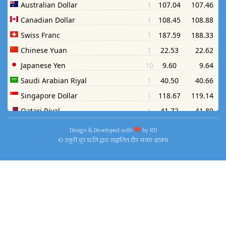
Design & Developed with
by
RD
© ठकुरी ग्रुप प्रा.लि द्वारा सञ्चालित दीप संचार डटकम