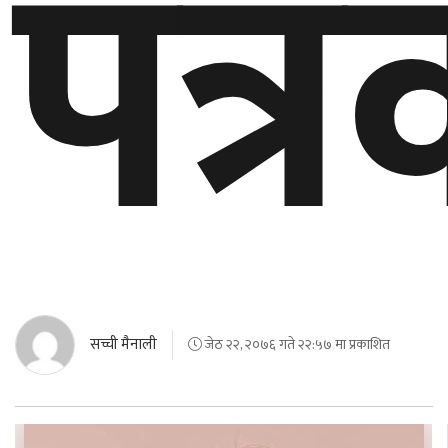
पत्
सच्ची मैनाली
जेठ २२, २०७६ गते २२:५७ मा प्रकाशित