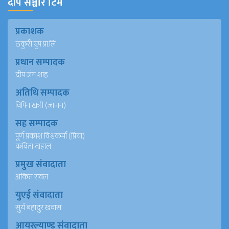
दीप सञ्चार टिम
प्रकाशक
ठकुरी ग्रुप प्रा.लि
प्रधान सम्पादक
दीप जंग शाह
अतिथि सम्पादक
विपिन खत्री (जापान)
सह सम्पादक
पूर्ण प्रकाश विश्वकर्मा (प्रिया)
कविता दाहाल
प्रमुख संवादाता
अंकित रावल
युएई संवादाता
सुर्य बहादुर खवास
आयरल्याण्ड संवादाता