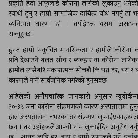
प्रकृति हेर्दा आफुलाई कोरोना लागेको लुकाउनु भनेक
स्वार्थी हुनु र हाम्रो सामाजिक दायित्व बोध नगर्नु हो भन्
ब्यक्तिगत धारणा हो । तपॉईंहरू यसमा असहमत
सक्नुहुन्छ।
हुनत हाम्रो संकुचित मानसिकता र हामीले कोरोना ल
प्रति देखाउने गलत सोच र ब्यबहार वा कोरोना लागेक
हामीले त्यसैगरि नकारात्मक सोच्छौं कि भन्ने डर, भय र त
कारणले पनि सार्वजनिक नगरेको हुनसक्छ।
अहिलेको अनौपचारिक जानकारी अनुसार न्युयोर्कमा म
३०-३५ जना कोरोना संक्रमणको कारण अस्पतालमा हुनुह
हाल अस्पतालमा नभएका तर संक्रमण लुकाईएकाहरू अझै
छन् । तर उहॉहरूले आफ्नो नाम लुकाईदिन अनुरोध गर्
छ । शायद त्यहि डर, त्रास र हाम्रो समाजले गर्ने दुर्ब्य