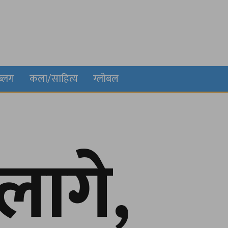
ब्लग
कला/साहित्य
ग्लोबल
लागे,