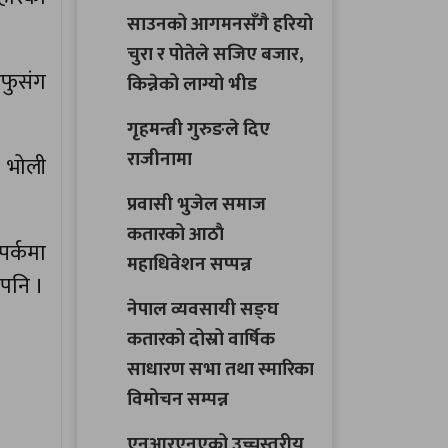
साउनको आगमनसँगै हरियो
चुरा र पोतेले सजिए बजार,
आफुसंग
किन्नेको लाग्यो भीड
गृहमन्त्री गुरुङले दिए
राजीनामा
 भोली
प्रवासी भुजेल समाज
कतारको आठाै
पर्कमा
महाधिवेशन सप्पन्न
 पनि ।
नेपाल व्यवसायी सङ्घ
कतारको दोस्रो वार्षिक
साधारण सभा तथा स्मारिका
विमोचन सम्पन्न
एनआरएनएको उच्चस्तरीय