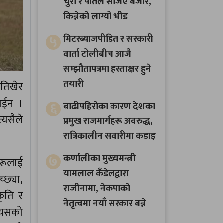
चुरा र पोतेले सजिए बजार,
किन्नेको लाग्यो भीड
५
मिटरब्याजपीडित र सरकारी
वार्ता टोलीबीच आजै
सम्झौतापत्रमा हस्ताक्षर हुने
तयारी
जतिखेर
होईन ।
६
बाढीपहिरोका कारण देशका
्यसैले
प्रमुख राजमार्गहरू अवरुद्ध,
रात्रिकालीन सवारीमा कडाइ
७
कर्णालीका मुख्यमन्त्री
रूलाई
यामलाल कँडेलद्वारा
्छ्या,
राजीनामा, नेकपाको
कृति र
नेतृत्वमा नयाँ सरकार बन्ने
 यसको