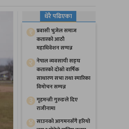
धेरै पढिएका
१
प्रवासी भुजेल समाज
कतारको आठाै
महाधिवेशन सप्पन्न
२
नेपाल व्यवसायी सङ्घ
कतारको दोस्रो वार्षिक
साधारण सभा तथा स्मारिका
विमोचन सम्पन्न
३
गृहमन्त्री गुरुङले दिए
राजीनामा
४
साउनको आगमनसँगै हरियो