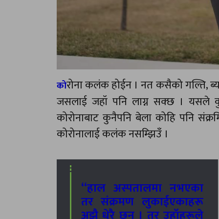
रोना कलंक होईन । नत कसैको गल्ति, ब्य
को
जसलाई जहॉ पनि लाग्न सक्छ । यसले कुनै
कोरोनाबाट कुनैपनि बेला कोहि पनि संक्र
कोरोनालाई कलंक नसम्झिउँ ।
“हाल अस्पतालमा नभएका
तर संक्रमण लुकाईएकाहरू
अझै धेरै छन् । तर उहॉहरूले