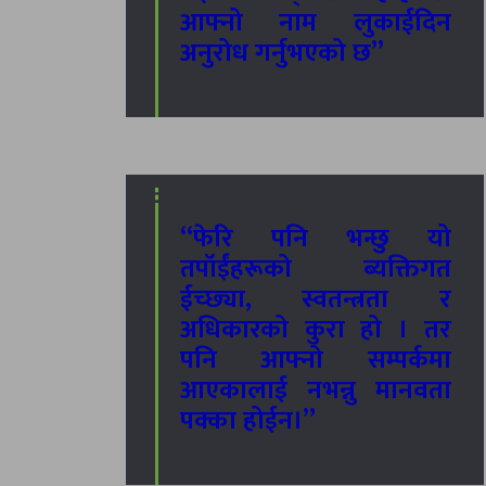
आफ्नो नाम लुकाईदिन
अनुरोध गर्नुभएको छ”
“फेरि पनि भन्छु यो
तपॉईंहरूको ब्यक्तिगत
ईच्छ्या, स्वतन्त्रता र
अधिकारको कुरा हो । तर
पनि आफ्नो सम्पर्कमा
आएकालाई नभन्नु मानवता
पक्का होईन।”