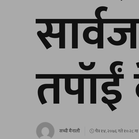
सार्वज
तपॉईं क
सच्ची मैनाली
चैत्र १४, २०७६ गते १०:२८ मा 