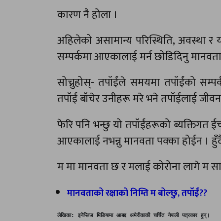
कारण नै होला ।
अहिलेको असामान्य परिस्थिति, अवस्था र 
सम्पर्कमा आएकालाई मर्न छोडिदिनु मानवता ह
सोच्नुहोस्- तपॉईंले समयमा तपॉईंको सम
तपॉईं बॉचेर उनीहरू मरे भने तपॉईंलाई जी
फेरि पनि भन्छु यो तपॉईंहरूको ब्यक्तिगत ईच
आएकालाई नभन्नु मानवता पक्का होईन । हुँदै
म मा मानवता छ र मलाई कोरोना लागे म सार्वज
मानवताको रक्षाको निम्ति म बोल्छु,
तपॉईं??
लेखिका: इनेप्लिज मिडियामा आबद्द अमेरीकाकी चर्चित नेपाली पत्रकार हुन्।