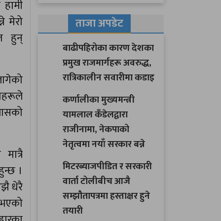
ो हामी
ने मेरो
ताजा अपडेट
 हुन्
बाढीपहिरोका कारण देशका
प्रमुख राजमार्गहरू अवरुद्ध,
रात्रिकालीन सवारीमा कडाइ
ागेको
ाहरूले
कर्णालीका मुख्यमन्त्री
्रासको
यामलाल कँडेलद्वारा
राजीनामा, नेकपाको
नेतृत्वमा नयाँ सरकार बन्ने
ात्रै
मिटरब्याजपीडित र सरकारी
ुन्छ ।
वार्ता टोलीबीच आजै
 धेरै
सम्झौतापत्रमा हस्ताक्षर हुने
नुभएको
तयारी
बहारका