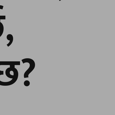
ु,
न्छ?