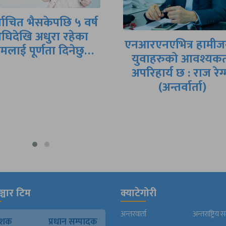
असफलताको कार
आत्मदाह (आत्म
रएनएभित्र हामीजस्ता
वृतान्तसहित)
ुवाहरुको आवश्यकता
रिहार्य छ : राज रेग्मी
(अन्तर्वार्ता)
्चार टिम
क्याटेगोरी
अन्तरवार्ता
अन्तराष्ट्रिय 
काशक
प्रधान सम्पादक