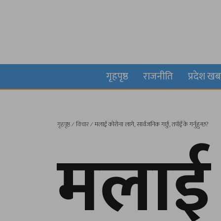
गृहपृष्ठ
राजनीति
प्रदेश ख
गृहपृष्ठ
∕
विचार
∕
मलाई कोरोना लागे, सार्वजनिक गर्छु, तपॉईं के गर्नुहुन्छ?
मलाई 