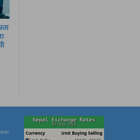
ण
भनिदिनुहोस् न, एउटा
हत्याको फरार
अभियुक्तलाई समाउँदा कुन
विधि र…
समाचार