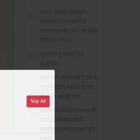
२
नेपाल व्यवसायी सङ्घ
कतारको दोस्रो वार्षिक
साधारण सभा तथा स्मारिका
विमोचन सम्पन्न
३
गृहमन्त्री गुरुङले दिए
राजीनामा
४
साउनको आगमनसँगै हरियो
चुरा र पोतेले सजिए बजार,
किन्नेको लाग्यो भीड
५
मिटरब्याजपीडित र सरकारी
वार्ता टोलीबीच आजै
सम्झौतापत्रमा हस्ताक्षर हुने
तयारी