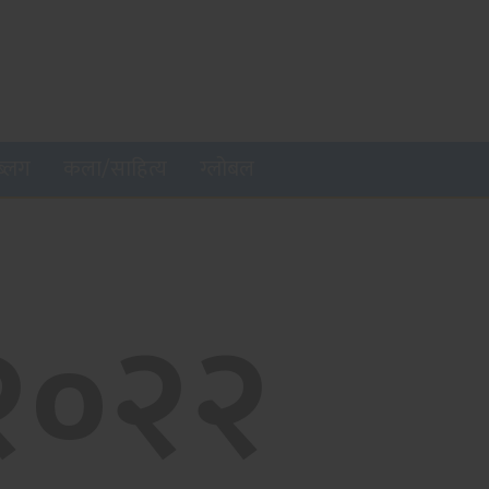
ब्लग
कला/साहित्य
ग्लोबल
 २०२२