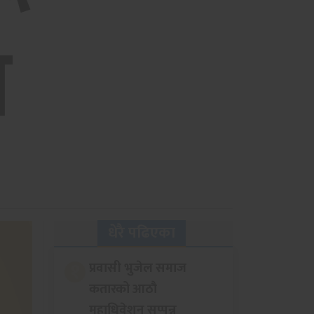
ा
धेरै पढिएका
१
प्रवासी भुजेल समाज
कतारको आठाै
महाधिवेशन सप्पन्न