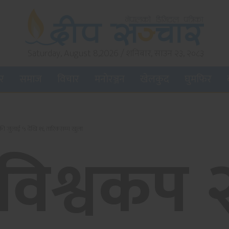
Saturday, August 8,2026 / शनिबार, साउन २३, २०८३
बर
समाज
विचार
मनाेरञ्जन
खेलकुद
घुमफिर
ी जुलाई ५ देखि १६ तारिकसम्म खुला
विश्वकप