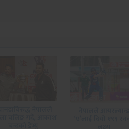
आयरल्यान्ड ‘ए’ विरुद
नेपालले आयरल्यान्ड
पहिले ब्याटिङ गर्दै ने
’लाई दियो १९९ रनको
लक्ष्य