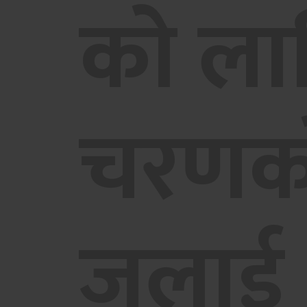
को ला
चरणको
जुलाई 