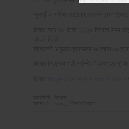
कतारमा हुने फिफा विश्वकप २०२२ को लाग
जुलाई ५ तारिक देखि १६ तारिक सम्म टिकट 
टिकट चार ४० देखि २,२५० रियाल सम्म पा
गरेको थियो ।
फिफाको अनुसार हालसम्म १० लाख ८० हजार
फिफा विश्वकप यसै वर्षको नोभेम्बर २१ देखि 
टिकट
https://www.fifa.com/tickets
ब
क्याटेगोरी :
खेलकुद
ट्याग :
#breaking
,
#फिफा विश्वकप