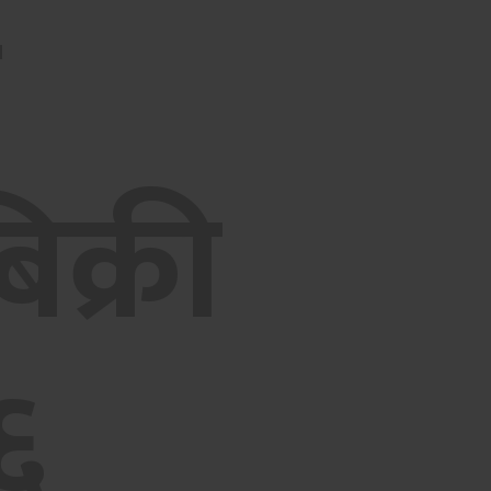
म
क्री
६