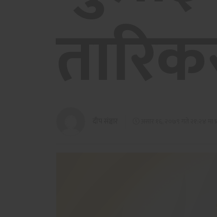
तारिक
दीप संञ्चार
असार १६, २०७९ गते २१:२४ मा प