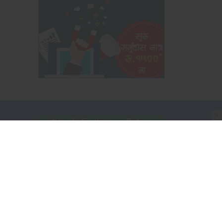
×
समाचार
श
श