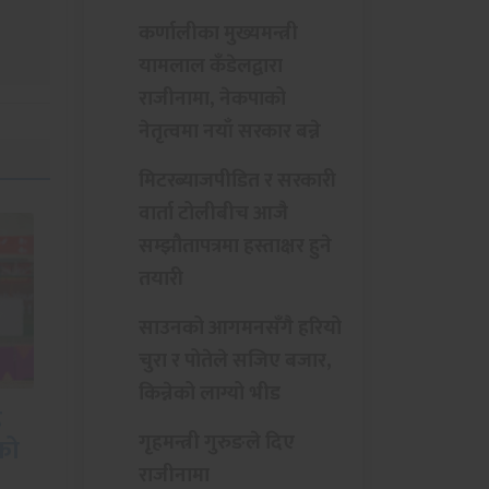
कर्णालीका मुख्यमन्त्री
यामलाल कँडेलद्वारा
राजीनामा, नेकपाको
नेतृत्वमा नयाँ सरकार बन्ने
मिटरब्याजपीडित र सरकारी
वार्ता टोलीबीच आजै
सम्झौतापत्रमा हस्ताक्षर हुने
तयारी
साउनको आगमनसँगै हरियो
चुरा र पोतेले सजिए बजार,
्ध
लिग-२ : नेपाल र
किन्नेको लाग्यो भीड
पाल
नेदरल्याण्डसबीच भिडन्त
गृहमन्त्री गुरुङले दिए
राजीनामा