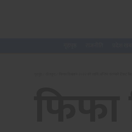
गृहपृष्ठ
राजनीति
प्रदेश ख
गृहपृष्ठ
∕
खेलकुद
∕
फिफा विश्वकप २०२२ को लागि अन्तिम चरणको टिकट बिक्र
फिफा 