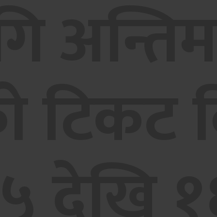
गि अन्ति
 टिकट बि
५ देखि १