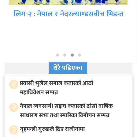
क्यानडाविरुद्ध नेपालले पहिला बलिङ गर्दै,
आकाश चन्दको डेभ्यु
धेरै पढिएका
१
प्रवासी भुजेल समाज कतारको आठाै
महाधिवेशन सप्पन्न
२
नेपाल व्यवसायी सङ्घ कतारको दोस्रो वार्षिक
साधारण सभा तथा स्मारिका विमोचन सम्पन्न
३
गृहमन्त्री गुरुङले दिए राजीनामा