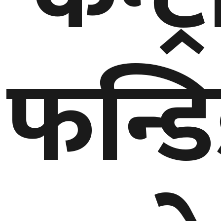
घुमफिर
फन्ड
ब्लग
कला/
साहित्य
ग्लोबल
गल्फ
अमेरिका
एसिया
यूरोप