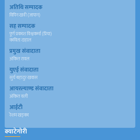
अतिथि सम्पादक
विपिन खत्री (जापान)
सह सम्पादक
पूर्ण प्रकाश विश्वकर्मा (प्रिया)
कविता दाहाल
प्रमुख संवादाता
अंकित रावल
युएई संवादाता
सुर्य बहादुर खवास
आयरल्याण्ड संवादाता
अंकित वली
आईटी
रेशम खड्का
क्याटेगोरी