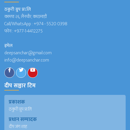
ठकुरी ग्रुप प्रा.लि
कामपा २६, लैनचौर, काठमाडौं
Call/WhatsApp :
+974 - 5520 0398
फोन :
+977-1-4412275
इमेल
deepsanchar@gmail.com
info@deepsanchar.com
दीप सञ्चार टिम
प्रकाशक
ठकुरी ग्रुप प्रा.लि
प्रधान सम्पादक
दीप जंग शाह