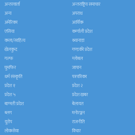
अन्तरवार्ता
अन्तराष्ट्रिय समाचार
अन्य
अपराध
अमेरिका
आर्थिक
एसिया
कर्णाली प्रदेश
कला/साहित्य
क्यानाडा
खेलकुद
गण्डकी प्रदेश
गल्फ
ग्लोबल
घुमफिर
जापान
धर्म संस्कृति
पत्रपत्रिका
प्रदेश १
प्रदेश २
प्रदेश ५
प्रदेश खबर
बाग्मती प्रदेश
बेलायत
ब्लग
मनाेरञ्जन
यूरोप
राजनीति
लोकसेवा
विचार