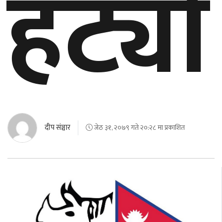
हट्यो
बेलायत
जापान
क्यानाडा
अन्य
दीप संञ्चार
जेठ ३१, २०७९ गते २०:२८ मा प्रकाशित