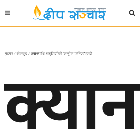
गृहपृष्ठ
राजनीति
क्या
गृहपृष्ठ
∕
खेलकुद
∕
क्यानमाथि आइसिसीको ‘कन्ट्रोल फन्डिङ’ हट्यो
प्रदेश
खबर
प्रदेश
१
प्रदेश
२
बाग्मती
प्रदेश