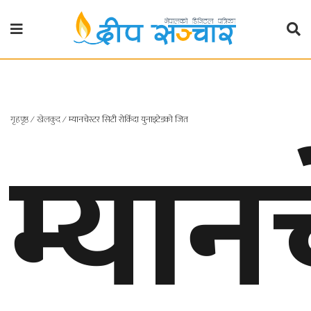
गृहपृष्ठ
राजनीति
म्यान
गृहपृष्ठ
∕
खेलकुद
∕
म्यानचेस्टर सिटी रोकिँदा युनाइटेडको जित
प्रदेश
खबर
प्रदेश
१
प्रदेश
२
बाग्मती
प्रदेश