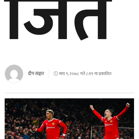
जित
बेलायत
जापान
क्यानाडा
अन्य
दीप संञ्चार
माघ ९, २०७८ गते ८:१९ मा प्रकाशित