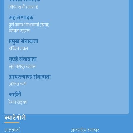
विपिन खत्री (जापान)
सह सम्पादक
पूर्ण प्रकाश विश्वकर्मा (प्रिया)
कविता दाहाल
प्रमुख संवादाता
अंकित रावल
युएई संवादाता
सुर्य बहादुर खवास
आयरल्याण्ड संवादाता
अंकित वली
आईटी
रेशम खड्का
क्याटेगोरी
अन्तरवार्ता
अन्तराष्ट्रिय समाचार