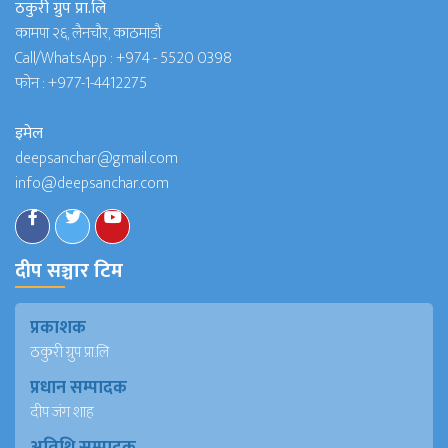
ठकुरी ग्रुप प्रा.लि
कामपा २६, लैनचौर, काठमाडौं
Call/WhatsApp :
+974 - 5520 0398
फोन :
+977-1-4412275
इमेल
deepsanchar@gmail.com
info@deepsanchar.com
दीप सञ्चार टिम
प्रकाशक
ठकुरी ग्रुप प्रा.लि
प्रधान सम्पादक
दीप जंग शाह
अतिथि सम्पादक