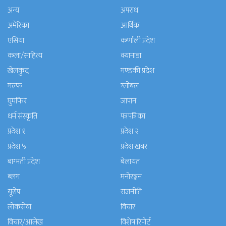
अन्य
अपराध
अमेरिका
आर्थिक
एसिया
कर्णाली प्रदेश
कला/साहित्य
क्यानाडा
खेलकुद
गण्डकी प्रदेश
गल्फ
ग्लोबल
घुमफिर
जापान
धर्म संस्कृति
पत्रपत्रिका
प्रदेश १
प्रदेश २
प्रदेश ५
प्रदेश खबर
बाग्मती प्रदेश
बेलायत
ब्लग
मनाेरञ्जन
यूरोप
राजनीति
लोकसेवा
विचार
विचार/आलेख
विशेष रिपोर्ट