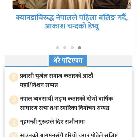
क्यानडाविरुद्ध नेपालले पहिला बलिङ गर्दै,
आकाश चन्दको डेभ्यु
धेरै पढिएका
१
प्रवासी भुजेल समाज कतारको आठाै
महाधिवेशन सप्पन्न
२
नेपाल व्यवसायी सङ्घ कतारको दोस्रो वार्षिक
साधारण सभा तथा स्मारिका विमोचन सम्पन्न
३
गृहमन्त्री गुरुङले दिए राजीनामा
४
साउनको आगमनसँगै हरियो चुरा र पोतेले सजिए