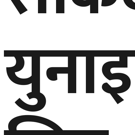
घुमफिर
युना
ब्लग
कला/
साहित्य
ग्लोबल
गल्फ
अमेरिका
एसिया
यूरोप