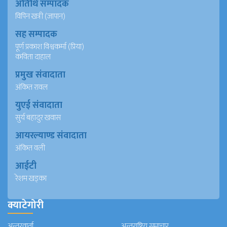
अतिथि सम्पादक
विपिन खत्री (जापान)
सह सम्पादक
पूर्ण प्रकाश विश्वकर्मा (प्रिया)
कविता दाहाल
प्रमुख संवादाता
अंकित रावल
युएई संवादाता
सुर्य बहादुर खवास
आयरल्याण्ड संवादाता
अंकित वली
आईटी
रेशम खड्का
क्याटेगोरी
अन्तरवार्ता
अन्तराष्ट्रिय समाचार