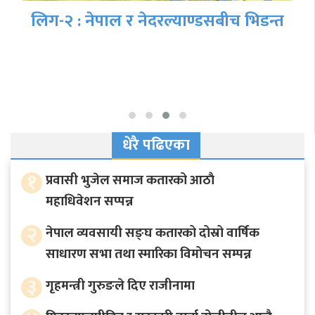
क्यानडाविरुद्ध नेपालले पहिला बलिङ गर्दै,
आकाश चन्दको डेभ्यु
धेरै पढिएका
१
प्रवासी भुजेल समाज कतारको आठाै
महाधिवेशन सप्पन्न
२
नेपाल व्यवसायी सङ्घ कतारको दोस्रो वार्षिक
साधारण सभा तथा स्मारिका विमोचन सम्पन्न
३
गृहमन्त्री गुरुङले दिए राजीनामा