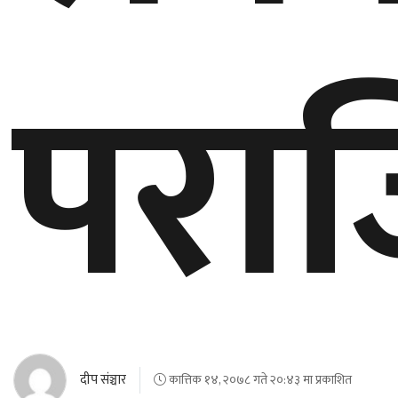
बेलायत
परा
जापान
क्यानाडा
अन्य
दीप संञ्चार
कात्तिक १४, २०७८ गते २०:४३ मा प्रकाशित