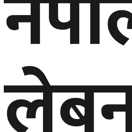
नेपा
घुमफिर
ब्लग
कला/
साहित्य
लेब
ग्लोबल
गल्फ
अमेरिका
एसिया
यूरोप