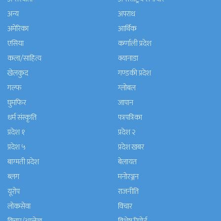
अन्य
अपराध
अमेरिका
आर्थिक
एसिया
कर्णाली प्रदेश
कला/साहित्य
क्यानाडा
खेलकुद
गण्डकी प्रदेश
गल्फ
ग्लोबल
घुमफिर
जापान
धर्म संस्कृति
पत्रपत्रिका
प्रदेश १
प्रदेश २
प्रदेश ५
प्रदेश खबर
बाग्मती प्रदेश
बेलायत
ब्लग
मनाेरञ्जन
यूरोप
राजनीति
लोकसेवा
विचार