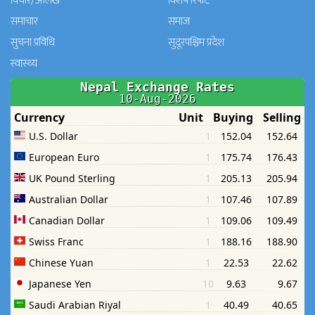
विचार/आलेख
विशेष रिपोर्ट
समाचार
समाज
सुचना प्रविधि
सुदूरपश्चिम प्रदेश
स्वास्थ्य