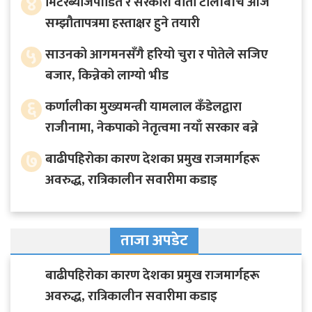
४
मिटरब्याजपीडित र सरकारी वार्ता टोलीबीच आजै
सम्झौतापत्रमा हस्ताक्षर हुने तयारी
५
साउनको आगमनसँगै हरियो चुरा र पोतेले सजिए
बजार, किन्नेको लाग्यो भीड
६
कर्णालीका मुख्यमन्त्री यामलाल कँडेलद्वारा
राजीनामा, नेकपाको नेतृत्वमा नयाँ सरकार बन्ने
७
बाढीपहिरोका कारण देशका प्रमुख राजमार्गहरू
अवरुद्ध, रात्रिकालीन सवारीमा कडाइ
ताजा अपडेट
बाढीपहिरोका कारण देशका प्रमुख राजमार्गहरू
अवरुद्ध, रात्रिकालीन सवारीमा कडाइ