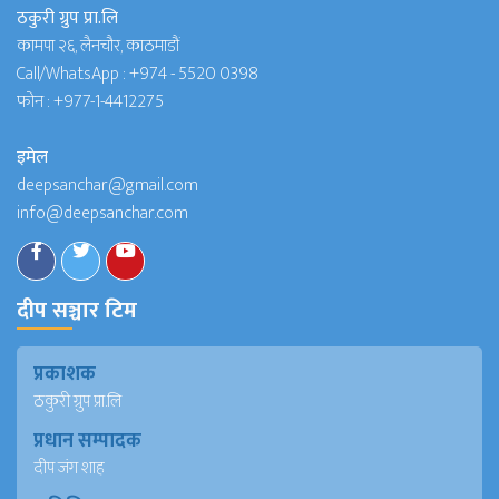
ठकुरी ग्रुप प्रा.लि
कामपा २६, लैनचौर, काठमाडौं
Call/WhatsApp :
+974 - 5520 0398
फोन :
+977-1-4412275
इमेल
deepsanchar@gmail.com
info@deepsanchar.com
दीप सञ्चार टिम
प्रकाशक
ठकुरी ग्रुप प्रा.लि
प्रधान सम्पादक
दीप जंग शाह