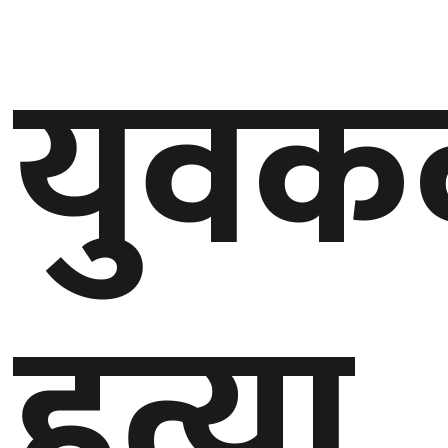
युवक
घुमफिर
ब्लग
कला/
साहित्य
ग्लोबल
गल्फ
हत्या,
अमेरिका
एसिया
यूरोप