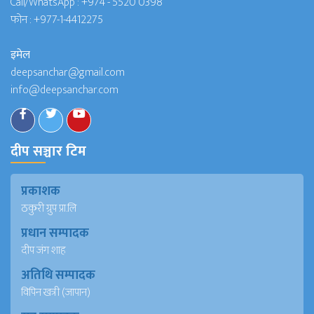
Call/WhatsApp :
+974 - 5520 0398
फोन :
+977-1-4412275
इमेल
deepsanchar@gmail.com
info@deepsanchar.com
दीप सञ्चार टिम
प्रकाशक
ठकुरी ग्रुप प्रा.लि
प्रधान सम्पादक
दीप जंग शाह
अतिथि सम्पादक
विपिन खत्री (जापान)