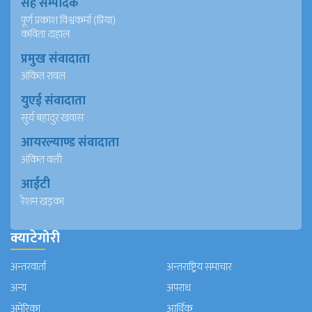
सह सम्पादक
पूर्ण प्रकाश विश्वकर्मा (प्रिया)
कविता दाहाल
प्रमुख संवादाता
अंकित रावल
युएई संवादाता
सुर्य बहादुर खवास
आयरल्याण्ड संवादाता
अंकित वली
आईटी
रेशम खड्का
क्याटेगोरी
अन्तरवार्ता
अन्तराष्ट्रिय समाचार
अन्य
अपराध
अमेरिका
आर्थिक