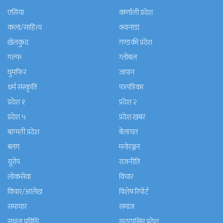
एसिया
कर्णाली प्रदेश
कला/साहित्य
क्यानाडा
खेलकुद
गण्डकी प्रदेश
गल्फ
ग्लोबल
घुमफिर
जापान
धर्म संस्कृति
पत्रपत्रिका
प्रदेश १
प्रदेश २
प्रदेश ५
प्रदेश खबर
बाग्मती प्रदेश
बेलायत
ब्लग
मनाेरञ्जन
यूरोप
राजनीति
लोकसेवा
विचार
विचार/आलेख
विशेष रिपोर्ट
समाचार
समाज
सुचना प्रविधि
सुदूरपश्चिम प्रदेश