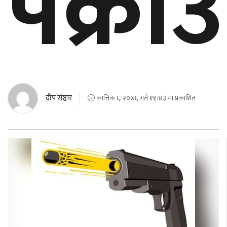
पक्राउ
दीप संञ्चार
कात्तिक ६, २०७६ गते ११:४३ मा प्रकाशित