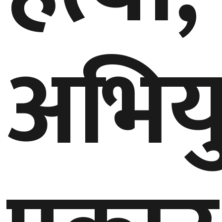
बेलायत
अभियु
जापान
क्यानाडा
अन्य