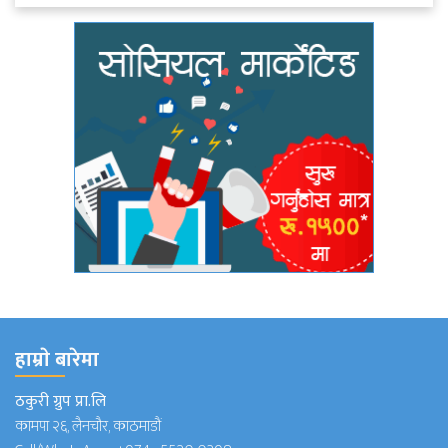
हाम्राे बारेमा
ठकुरी ग्रुप प्रा.लि
कामपा २६, लैनचौर, काठमाडौं