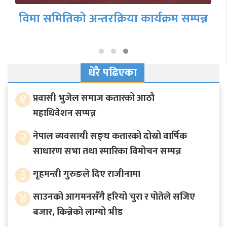
लकडाउन अपडेट: जनकपुर क्षेत्रमा भएको
प्रभाव (फोटो फिचर)
धेरै पढिएका
१
प्रवासी भुजेल समाज कतारको आठाै
महाधिवेशन सप्पन्न
२
नेपाल व्यवसायी सङ्घ कतारको दोस्रो वार्षिक
साधारण सभा तथा स्मारिका विमोचन सम्पन्न
३
गृहमन्त्री गुरुङले दिए राजीनामा
४
साउनको आगमनसँगै हरियो चुरा र पोतेले सजिए
बजार, किन्नेको लाग्यो भीड