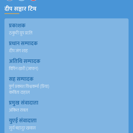
दीप सञ्चार टिम
प्रकाशक
ठकुरी ग्रुप प्रा.लि
प्रधान सम्पादक
दीप जंग शाह
अतिथि सम्पादक
विपिन खत्री (जापान)
सह सम्पादक
पूर्ण प्रकाश विश्वकर्मा (प्रिया)
कविता दाहाल
प्रमुख संवादाता
अंकित रावल
युएई संवादाता
सुर्य बहादुर खवास