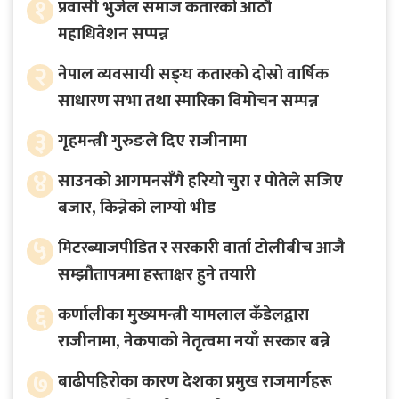
१
प्रवासी भुजेल समाज कतारको आठाै
महाधिवेशन सप्पन्न
२
नेपाल व्यवसायी सङ्घ कतारको दोस्रो वार्षिक
साधारण सभा तथा स्मारिका विमोचन सम्पन्न
३
गृहमन्त्री गुरुङले दिए राजीनामा
४
साउनको आगमनसँगै हरियो चुरा र पोतेले सजिए
बजार, किन्नेको लाग्यो भीड
५
मिटरब्याजपीडित र सरकारी वार्ता टोलीबीच आजै
सम्झौतापत्रमा हस्ताक्षर हुने तयारी
६
कर्णालीका मुख्यमन्त्री यामलाल कँडेलद्वारा
राजीनामा, नेकपाको नेतृत्वमा नयाँ सरकार बन्ने
७
बाढीपहिरोका कारण देशका प्रमुख राजमार्गहरू