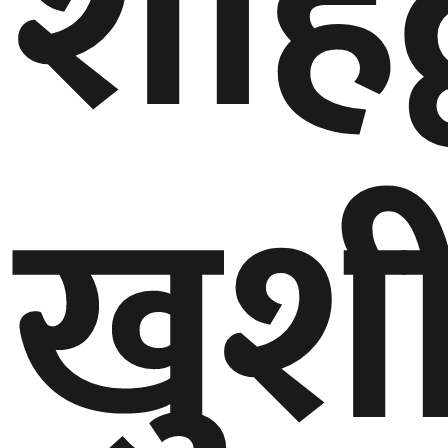
शाहद्
खुश