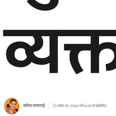
व्यक्
सतिश चापागाईं
असार ११, २०७७ गते ७:०१ मा प्रकाशित