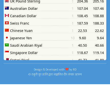
Design & Developed with
by
RD
© ठकुरी ग्रुप प्रा.लि द्वारा सञ्चालित दीप संचार डटकम