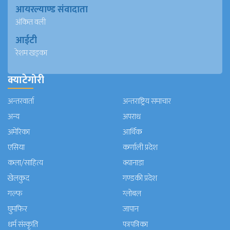
आयरल्याण्ड संवादाता
अंकित वली
आईटी
रेशम खड्का
क्याटेगोरी
अन्तरवार्ता
अन्तराष्ट्रिय समाचार
अन्य
अपराध
अमेरिका
आर्थिक
एसिया
कर्णाली प्रदेश
कला/साहित्य
क्यानाडा
खेलकुद
गण्डकी प्रदेश
गल्फ
ग्लोबल
घुमफिर
जापान
धर्म संस्कृति
पत्रपत्रिका