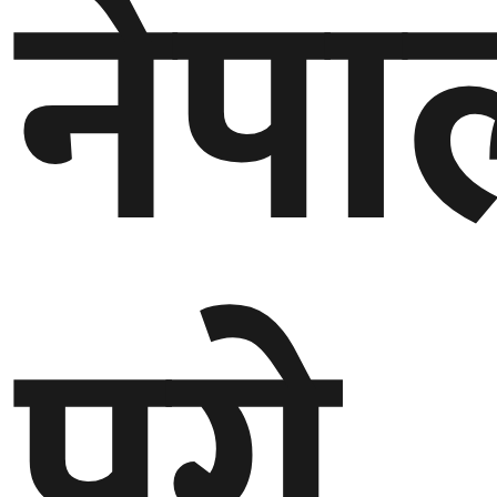
नेपा
घुमफिर
ब्लग
कला/
साहित्य
ग्लोबल
पुगे,
गल्फ
अमेरिका
एसिया
यूरोप