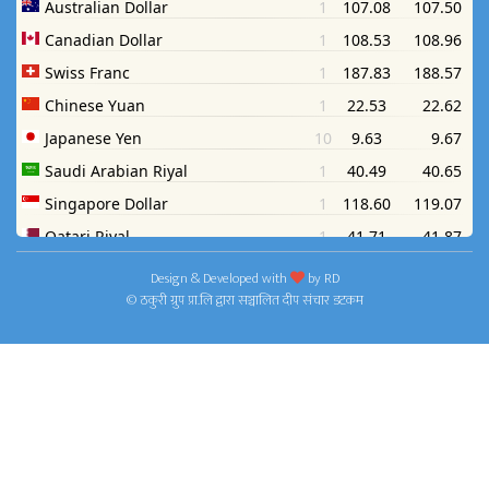
Design & Developed with
by
RD
© ठकुरी ग्रुप प्रा.लि द्वारा सञ्चालित दीप संचार डटकम