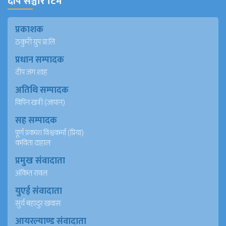
दीप सञ्चार टिम
प्रकाशक
ठकुरी ग्रुप प्रा.लि
प्रधान सम्पादक
दीप जंग शाह
अतिथि सम्पादक
विपिन खत्री (जापान)
सह सम्पादक
पूर्ण प्रकाश विश्वकर्मा (प्रिया)
कविता दाहाल
प्रमुख संवादाता
अंकित रावल
युएई संवादाता
सुर्य बहादुर खवास
आयरल्याण्ड संवादाता