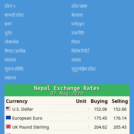
प्रदेश ५
प्रदेश खबर
बाग्मती प्रदेश
बेलायत
ब्लग
मनाेरञ्जन
यूरोप
राजनीति
लोकसेवा
विचार
विचार/आलेख
विशेष रिपोर्ट
समाचार
समाज
सुचना प्रविधि
सुदूरपश्चिम प्रदेश
स्वास्थ्य