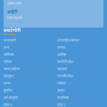
अंकित वली
आईटी
रेशम खड्का
क्याटेगोरी
अन्तरवार्ता
अन्तराष्ट्रिय समाचार
अन्य
अपराध
अमेरिका
आर्थिक
एसिया
कर्णाली प्रदेश
कला/साहित्य
क्यानाडा
खेलकुद
गण्डकी प्रदेश
गल्फ
ग्लोबल
घुमफिर
जापान
धर्म संस्कृति
पत्रपत्रिका
प्रदेश १
प्रदेश २