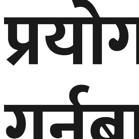
प्रयो
बेलायत
जापान
क्यानाडा
अन्य
गर्नब