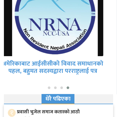
उपाध्यक्ष रेग्मीले थाले एनआरएनए भित्रको
विवाद मिलाउने पहल, निर्वाचन जितेका…
धेरै पढिएका
१
प्रवासी भुजेल समाज कतारको आठाै