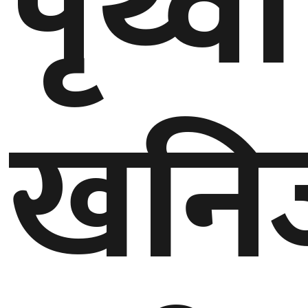
पृथ्वी
घुमफिर
ब्लग
खनि
कला/
साहित्य
ग्लोबल
गल्फ
अमेरिका
एसिया
यूरोप