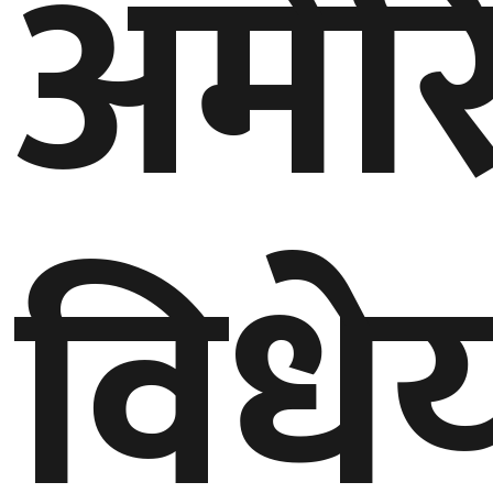
अमेर
विध