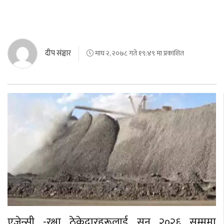
दीप संञ्चार
माघ २, २०७८ गते १९:४९ मा प्रकाशित
एजेन्सी -रक्षा ठेकेदारहरूलाई सन् २०२६ सम्ममा