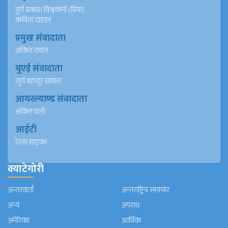
पूर्ण प्रकाश विश्वकर्मा (प्रिया)
कविता दाहाल
प्रमुख संवादाता
अंकित रावल
युएई संवादाता
सुर्य बहादुर खवास
आयरल्याण्ड संवादाता
अंकित वली
आईटी
रेशम खड्का
क्याटेगोरी
अन्तरवार्ता
अन्तराष्ट्रिय समाचार
अन्य
अपराध
अमेरिका
आर्थिक