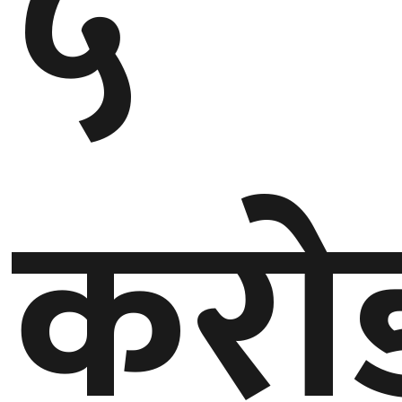
५
घुमफिर
ब्लग
कला/
साहित्य
करो
ग्लोबल
गल्फ
अमेरिका
एसिया
यूरोप