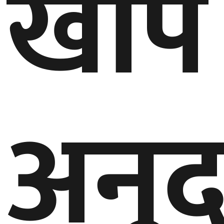
खोप
अनु