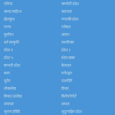
एसिया
कर्णाली प्रदेश
कला/साहित्य
क्यानाडा
खेलकुद
गण्डकी प्रदेश
गल्फ
ग्लोबल
घुमफिर
जापान
धर्म संस्कृति
पत्रपत्रिका
प्रदेश १
प्रदेश २
प्रदेश ५
प्रदेश खबर
बाग्मती प्रदेश
बेलायत
ब्लग
मनाेरञ्जन
यूरोप
राजनीति
लोकसेवा
विचार
विचार/आलेख
विशेष रिपोर्ट
समाचार
समाज
सुचना प्रविधि
सुदूरपश्चिम प्रदेश