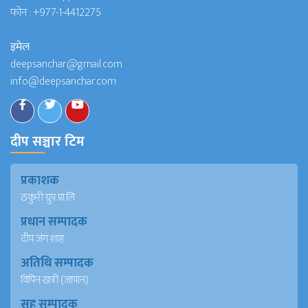
फोन :
+977-1-4412275
इमेल
deepsanchar@gmail.com
info@deepsanchar.com
दीप सञ्चार टिम
प्रकाशक
ठकुरी ग्रुप प्रा.लि
प्रधान सम्पादक
दीप जंग शाह
अतिथि सम्पादक
विपिन खत्री (जापान)
सह सम्पादक