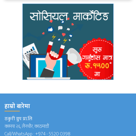
हाम्राे बारेमा
ठकुरी ग्रुप प्रा.लि
कामपा २६, लैनचौर, काठमाडौं
Call/WhatsApp :
+974 - 5520 0398