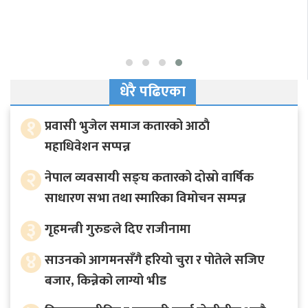
धेरै पढिएका
१
प्रवासी भुजेल समाज कतारको आठाै
महाधिवेशन सप्पन्न
२
नेपाल व्यवसायी सङ्घ कतारको दोस्रो वार्षिक
साधारण सभा तथा स्मारिका विमोचन सम्पन्न
३
गृहमन्त्री गुरुङले दिए राजीनामा
४
साउनको आगमनसँगै हरियो चुरा र पोतेले सजिए
बजार, किन्नेको लाग्यो भीड