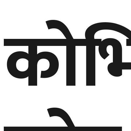
बेलायत
कोभ
जापान
क्यानाडा
अन्य