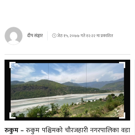
दीप संञ्चार
जेठ १५, २०७७ गते १२:२२ मा प्रकाशित
रुकुम –
रुकुम पश्चिमको चौरजहारी नगरपालिका वडा