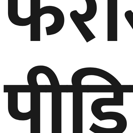
फरा
पीड