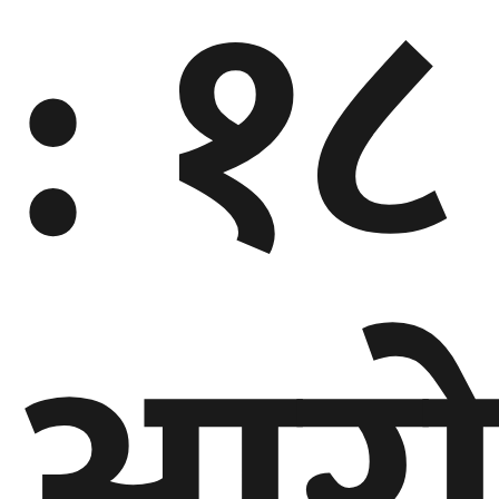
: १८
घुमफिर
ब्लग
कला/
साहित्य
ग्लोबल
गल्फ
अमेरिका
एसिया
यूरोप