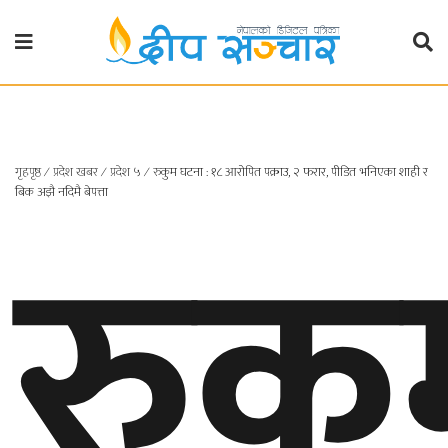
गृहपृष्ठ
राजनीति
गृहपृष्ठ
∕
प्रदेश खबर
∕
प्रदेश ५
∕
रुकुम घटना : १८ आरोपित पक्राउ, २ फरार, पीडित भनिएका शाही र
रुकु
प्रदेश
बिक अझै नदिमै बेपत्ता
खबर
प्रदेश
१
प्रदेश
२
बाग्मती
प्रदेश