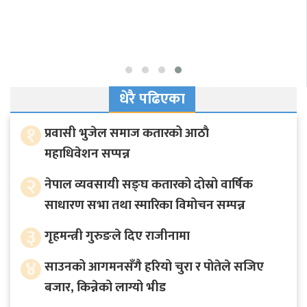
धेरै पढिएका
१
प्रवासी भुजेल समाज कतारको आठाै
महाधिवेशन सप्पन्न
२
नेपाल व्यवसायी सङ्घ कतारको दोस्रो वार्षिक
साधारण सभा तथा स्मारिका विमोचन सम्पन्न
३
गृहमन्त्री गुरुङले दिए राजीनामा
४
साउनको आगमनसँगै हरियो चुरा र पोतेले सजिए
बजार, किन्नेको लाग्यो भीड