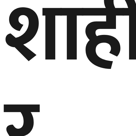
शाह
र