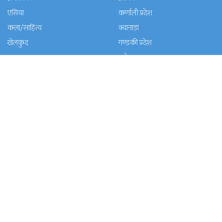
एसिया
कर्णाली प्रदेश
कला/साहित्य
क्यानाडा
खेलकुद
गण्डकी प्रदेश
गल्फ
ग्लोबल
घुमफिर
जापान
धर्म संस्कृति
पत्रपत्रिका
प्रदेश १
प्रदेश २
प्रदेश ५
प्रदेश खबर
बाग्मती प्रदेश
बेलायत
ब्लग
मनाेरञ्जन
यूरोप
राजनीति
लोकसेवा
विचार
विचार/आलेख
विशेष रिपोर्ट
समाचार
समाज
सुचना प्रविधि
सुदूरपश्चिम प्रदेश