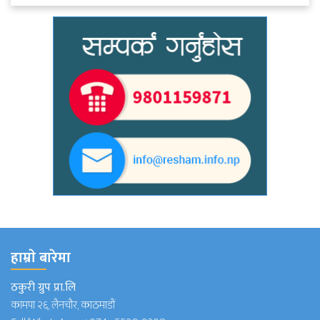
हाम्राे बारेमा
ठकुरी ग्रुप प्रा.लि
कामपा २६, लैनचौर, काठमाडौं