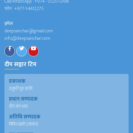
Call/WhatsApp :
+974 - 5520 0398
फोन :
+977-1-4412275
इमेल
deepsanchar@gmail.com
info@deepsanchar.com
दीप सञ्चार टिम
प्रकाशक
ठकुरी ग्रुप प्रा.लि
प्रधान सम्पादक
दीप जंग शाह
अतिथि सम्पादक
विपिन खत्री (जापान)