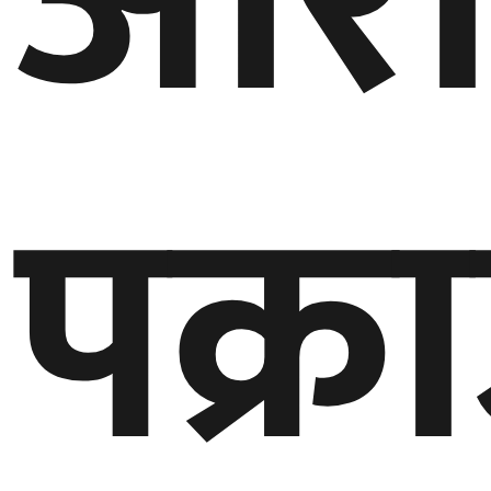
आरो
बेलायत
जापान
पक्र
क्यानाडा
अन्य