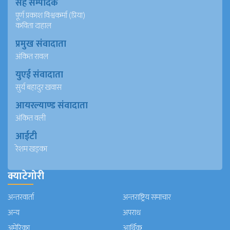
सह सम्पादक
पूर्ण प्रकाश विश्वकर्मा (प्रिया)
कविता दाहाल
प्रमुख संवादाता
अंकित रावल
युएई संवादाता
सुर्य बहादुर खवास
आयरल्याण्ड संवादाता
अंकित वली
आईटी
रेशम खड्का
क्याटेगोरी
अन्तरवार्ता
अन्तराष्ट्रिय समाचार
अन्य
अपराध
अमेरिका
आर्थिक