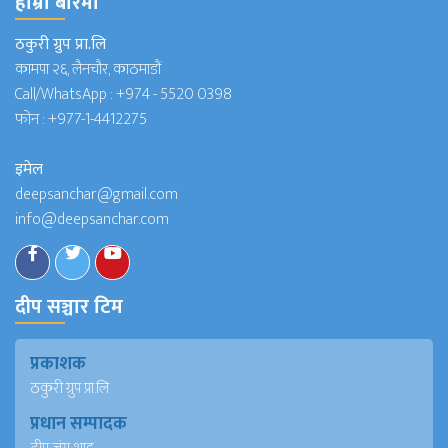
हाम्राे बारेमा
ठकुरी ग्रुप प्रा.लि
कामपा २६, लैनचौर, काठमाडौं
Call/WhatsApp :
+974 - 5520 0398
फोन :
+977-1-4412275
इमेल
deepsanchar@gmail.com
info@deepsanchar.com
दीप सञ्चार टिम
प्रकाशक
ठकुरी ग्रुप प्रा.लि
प्रधान सम्पादक