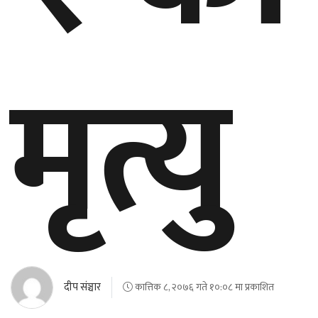
घुमफिर
मृत्यु
ब्लग
कला/
साहित्य
ग्लोबल
गल्फ
अमेरिका
एसिया
दीप संञ्चार
कात्तिक ८, २०७६ गते १०:०८ मा प्रकाशित
यूरोप