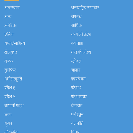
अन्तरवार्ता
अन्तराष्ट्रिय समाचार
अन्य
अपराध
अमेरिका
आर्थिक
एसिया
कर्णाली प्रदेश
कला/साहित्य
क्यानाडा
खेलकुद
गण्डकी प्रदेश
गल्फ
ग्लोबल
घुमफिर
जापान
धर्म संस्कृति
पत्रपत्रिका
प्रदेश १
प्रदेश २
प्रदेश ५
प्रदेश खबर
बाग्मती प्रदेश
बेलायत
ब्लग
मनाेरञ्जन
यूरोप
राजनीति
लोकसेवा
विचार