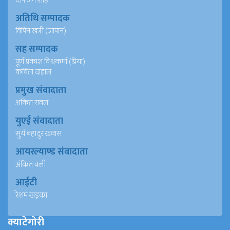
दीप जंग शाह
अतिथि सम्पादक
विपिन खत्री (जापान)
सह सम्पादक
पूर्ण प्रकाश विश्वकर्मा (प्रिया)
कविता दाहाल
प्रमुख संवादाता
अंकित रावल
युएई संवादाता
सुर्य बहादुर खवास
आयरल्याण्ड संवादाता
अंकित वली
आईटी
रेशम खड्का
क्याटेगोरी