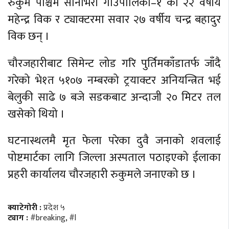
रुकुम पश्चिम सानोभेरी गाउँपालिका–१ का २२ वर्षीय
महेन्द्र विक र ट्याक्टरमा सवार २७ वर्षीय चन्द्र बहादुर
विक छन् ।
चौरजहारीबाट सिमेन्ट लोड गरि पुर्तिमकाँडातर्फ जाँदै
गरेको भे१त ५१०७ नम्बरको ट्रयाक्टर अनियन्त्रित भई
बेलुकी साढे ७ बजे सडकबाट अन्दाजी २० मिटर तल
खसेको थियो ।
घटनास्थलमै मृत फेला परेका दुवै जनाको शवलाई
पोष्टमार्टका लागि जिल्ला अस्पताल पठाइएको ईलाका
प्रहरी कार्यालय चौरजहारी रुकुमले जनाएको छ ।
क्याटेगोरी :
प्रदेश ५
ट्याग :
#breaking
,
#l