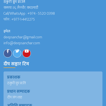
ठकुरी ग्रुप प्रा.लि
कामपा २६, लैनचौर, काठमाडौं
Call/WhatsApp :
+974 - 5520 0398
फोन :
+977-1-4412275
इमेल
deepsanchar@gmail.com
info@deepsanchar.com
दीप सञ्चार टिम
प्रकाशक
ठकुरी ग्रुप प्रा.लि
प्रधान सम्पादक
दीप जंग शाह
अतिथि सम्पादक