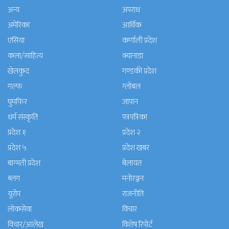
अन्य
अपराध
अमेरिका
आर्थिक
एसिया
कर्णाली प्रदेश
कला/साहित्य
क्यानाडा
खेलकुद
गण्डकी प्रदेश
गल्फ
ग्लोबल
घुमफिर
जापान
धर्म संस्कृति
पत्रपत्रिका
प्रदेश १
प्रदेश २
प्रदेश ५
प्रदेश खबर
बाग्मती प्रदेश
बेलायत
ब्लग
मनाेरञ्जन
यूरोप
राजनीति
लोकसेवा
विचार
विचार/आलेख
विशेष रिपोर्ट