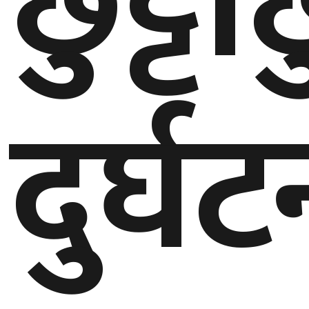
छुट्टाछु
घुमफिर
ब्लग
दुर्घ
कला/
साहित्य
ग्लोबल
गल्फ
अमेरिका
एसिया
यूरोप