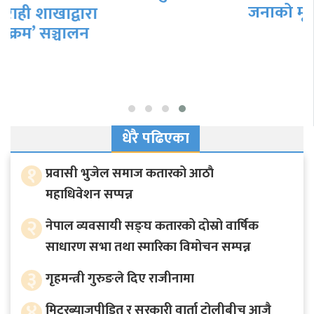
जनाको मृत्यु
धेरै पढिएका
१
प्रवासी भुजेल समाज कतारको आठाै
महाधिवेशन सप्पन्न
२
नेपाल व्यवसायी सङ्घ कतारको दोस्रो वार्षिक
साधारण सभा तथा स्मारिका विमोचन सम्पन्न
३
गृहमन्त्री गुरुङले दिए राजीनामा
४
मिटरब्याजपीडित र सरकारी वार्ता टोलीबीच आजै