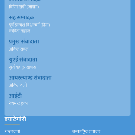
विपिन खत्री (जापान)
सह सम्पादक
पूर्ण प्रकाश विश्वकर्मा (प्रिया)
कविता दाहाल
प्रमुख संवादाता
अंकित रावल
युएई संवादाता
सुर्य बहादुर खवास
आयरल्याण्ड संवादाता
अंकित वली
आईटी
रेशम खड्का
क्याटेगोरी
अन्तरवार्ता
अन्तराष्ट्रिय समाचार