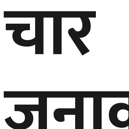
चार
बेलायत
जापान
क्यानाडा
अन्य
जना