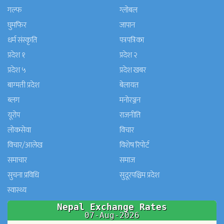
गल्फ
ग्लोबल
घुमफिर
जापान
धर्म संस्कृति
पत्रपत्रिका
प्रदेश १
प्रदेश २
प्रदेश ५
प्रदेश खबर
बाग्मती प्रदेश
बेलायत
ब्लग
मनाेरञ्जन
यूरोप
राजनीति
लोकसेवा
विचार
विचार/आलेख
विशेष रिपोर्ट
समाचार
समाज
सुचना प्रविधि
सुदूरपश्चिम प्रदेश
स्वास्थ्य