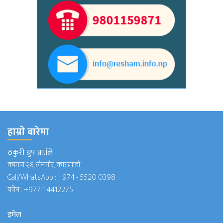
हाम्राे बारेमा
ठकुरी ग्रुप प्रा.लि
कामपा २६, लैनचौर, काठमाडौं
Call/WhatsApp :
+974 - 5520 0398
फोन :
+977-1-4412275
इमेल