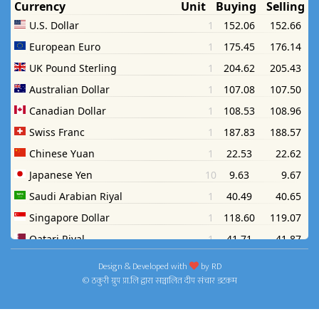
Design & Developed with
by
RD
© ठकुरी ग्रुप प्रा.लि द्वारा सञ्चालित दीप संचार डटकम