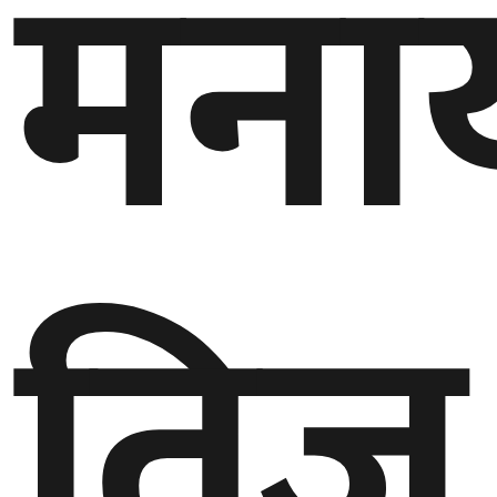
मना
घुमफिर
ब्लग
कला/
साहित्य
तिज
ग्लोबल
गल्फ
अमेरिका
एसिया
यूरोप