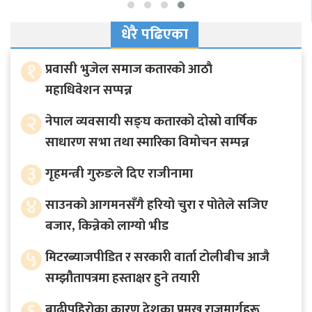
धेरै पढिएका
१
प्रवासी भुजेल समाज कतारको आठाै
महाधिवेशन सप्पन्न
२
नेपाल व्यवसायी सङ्घ कतारको दोस्रो वार्षिक
साधारण सभा तथा स्मारिका विमोचन सम्पन्न
३
गृहमन्त्री गुरुङले दिए राजीनामा
४
साउनको आगमनसँगै हरियो चुरा र पोतेले सजिए
बजार, किन्नेको लाग्यो भीड
५
मिटरब्याजपीडित र सरकारी वार्ता टोलीबीच आजै
सम्झौतापत्रमा हस्ताक्षर हुने तयारी
६
बाढीपहिरोका कारण देशका प्रमुख राजमार्गहरू