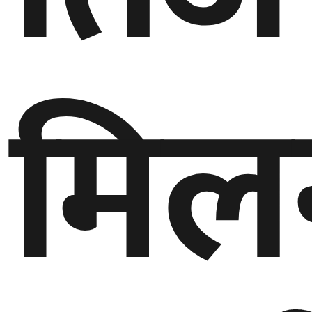
बेलायत
जापान
मिल
क्यानाडा
अन्य