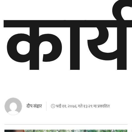
कार्
दीप संञ्चार
भदौ ११, २०७६ गते १३:२९ मा प्रकाशित