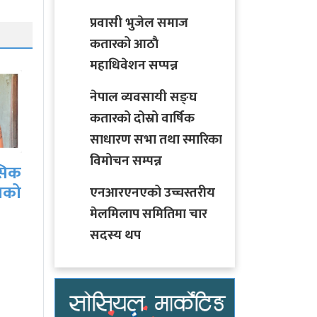
प्रवासी भुजेल समाज
कतारको आठाै
महाधिवेशन सप्पन्न
नेपाल व्यवसायी सङ्घ
कतारको दोस्रो वार्षिक
साधारण सभा तथा स्मारिका
विमोचन सम्पन्न
गुल्मीमा माछा मार्ने क्रममा
ोराही
करेन्ट लागेर एक जनाको
एनआरएनएको उच्चस्तरीय
लमही 
मृत्यु
मेलमिलाप समितिमा चार
रिहार ध
चालन
सदस्य थप
नछुट्याउद