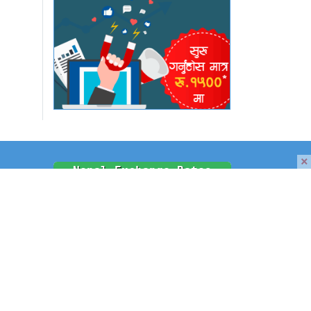
×
समाचार
श
श