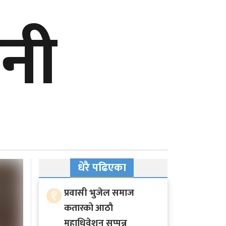
जनी
धेरै पढिएका
१
प्रवासी भुजेल समाज
कतारको आठाै
महाधिवेशन सप्पन्न