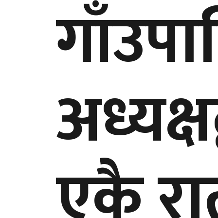
गाँउप
अध्यक्
एकै रा