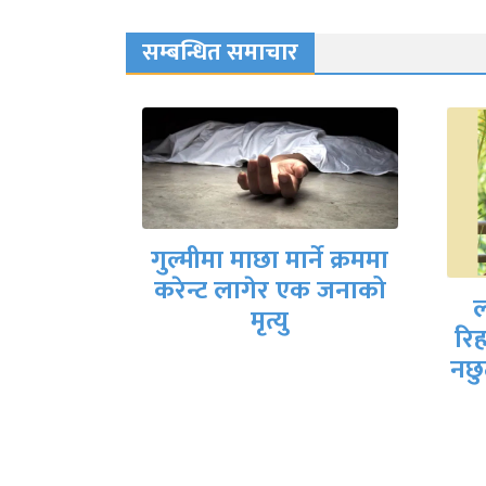
सम्बन्धित समाचार
र्ने क्रममा
छोर
एक जनाको
३ प
लमही नगरपालिकाले
रिहार धामका लागि बजेट
नछुट्याउदा अध्यक्ष खत्रीको
आपत्ति