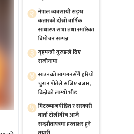
२
नेपाल व्यवसायी सङ्घ
कतारको दोस्रो वार्षिक
साधारण सभा तथा स्मारिका
विमोचन सम्पन्न
३
गृहमन्त्री गुरुङले दिए
राजीनामा
४
साउनको आगमनसँगै हरियो
चुरा र पोतेले सजिए बजार,
किन्नेको लाग्यो भीड
५
मिटरब्याजपीडित र सरकारी
वार्ता टोलीबीच आजै
सम्झौतापत्रमा हस्ताक्षर हुने
तयारी