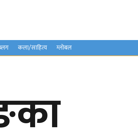
ब्लग
कला/साहित्य
ग्लोबल
ाङका