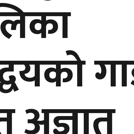
ालिका
षद्वयको ग
त अज्ञात