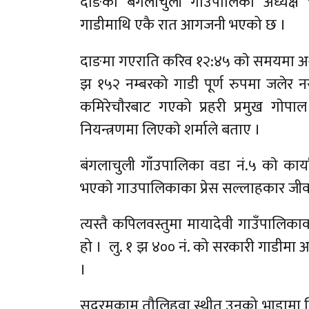
दाङको बंगलाचुली गाउँपालिका अध्यक्ष 
गाडीमाथि एकै रात आगजनी भएको छ ।
दाङमा गएराति करिव १२:४५ काे समयमा अा
झ १५२ नम्बरको गाडी पूर्ण रुपमा जलेर न
कमिरेचाैरबाट गएको प्रहरी प्रमुख गाेपाल
नियन्त्रणमा लिएकाे शर्माले बताए ।
बंगलाचुली गाँउपालिका वडा नं.५ काे कार्य
भएकाे गाउपालिकाका प्रेस सल्लाहकार जी
त्यस्तै कपिलवस्तुमा मायादेवी गाउँपालि
हो । लु. १ झ ४०० नं. को सरकारी गाडीमा
।
सदरमुकाम तौलिहवा स्थीत उनको भाडामा लि