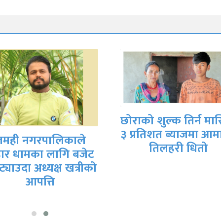
ाको शुल्क तिर्न मासिक
राष्ट्रिय बाणिज्य बैंक घ
्रतिशत ब्याजमा आमाको
शाखाद्वारा ‘वित्तीय
तिलहरी धितो
साक्षरता कार्यक्रम’ सञ्