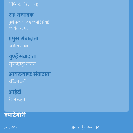
विपिन खत्री (जापान)
सह सम्पादक
पूर्ण प्रकाश विश्वकर्मा (प्रिया)
कविता दाहाल
प्रमुख संवादाता
अंकित रावल
युएई संवादाता
सुर्य बहादुर खवास
आयरल्याण्ड संवादाता
अंकित वली
आईटी
रेशम खड्का
क्याटेगोरी
अन्तरवार्ता
अन्तराष्ट्रिय समाचार