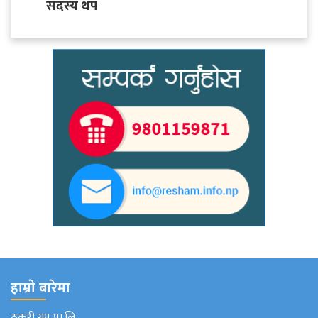
सदस्य थप
हाम्राे बारेमा
ठकुरी ग्रुप प्रा.लि