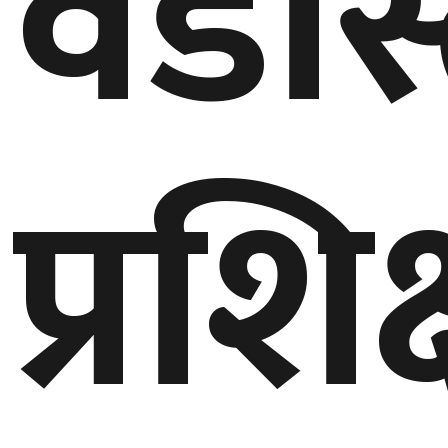
वडास
घुमफिर
ब्लग
प्रशि
कला/
साहित्य
ग्लोबल
गल्फ
अमेरिका
एसिया
यूरोप