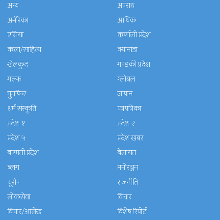
अन्य
अपराध
अमेरिका
आर्थिक
एसिया
कर्णाली प्रदेश
कला/साहित्य
क्यानाडा
खेलकुद
गण्डकी प्रदेश
गल्फ
ग्लोबल
घुमफिर
जापान
धर्म संस्कृति
पत्रपत्रिका
प्रदेश १
प्रदेश २
प्रदेश ५
प्रदेश खबर
बाग्मती प्रदेश
बेलायत
ब्लग
मनाेरञ्जन
यूरोप
राजनीति
लोकसेवा
विचार
विचार/आलेख
विशेष रिपोर्ट