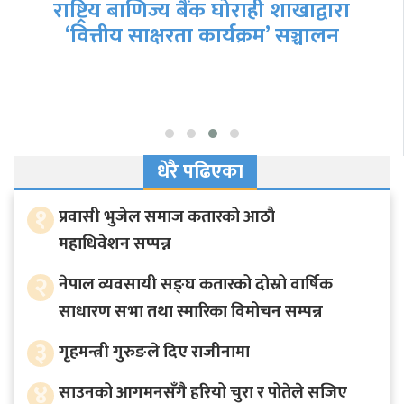
जनाको मृत्यु
धेरै पढिएका
१
प्रवासी भुजेल समाज कतारको आठाै
महाधिवेशन सप्पन्न
२
नेपाल व्यवसायी सङ्घ कतारको दोस्रो वार्षिक
साधारण सभा तथा स्मारिका विमोचन सम्पन्न
३
गृहमन्त्री गुरुङले दिए राजीनामा
४
साउनको आगमनसँगै हरियो चुरा र पोतेले सजिए