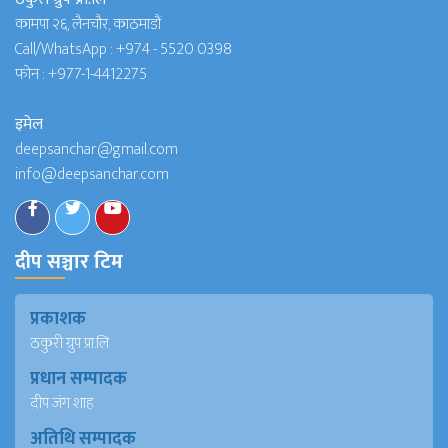
कामपा २६, लैनचौर, काठमाडौं
Call/WhatsApp :
+974 - 5520 0398
फोन :
+977-1-4412275
इमेल
deepsanchar@gmail.com
info@deepsanchar.com
दीप सञ्चार टिम
प्रकाशक
ठकुरी ग्रुप प्रा.लि
प्रधान सम्पादक
दीप जंग शाह
अतिथि सम्पादक