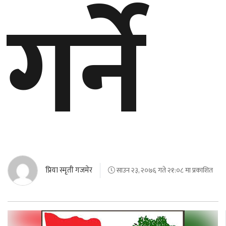
गर्ने
बेलायत
जापान
क्यानाडा
अन्य
प्रिया स्मृती गजमेर
साउन २३, २०७६ गते २१:०८ मा प्रकाशित