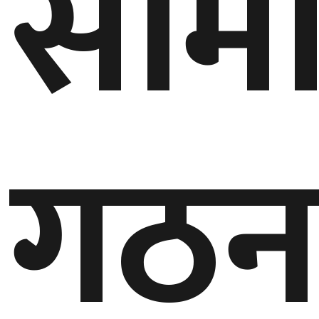
समि
गठ