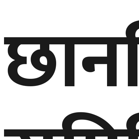
छान
बेलायत
जापान
क्यानाडा
अन्य