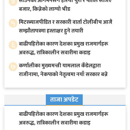
४
साउनको आगमनसँगै हरियो चुरा र पोतेले सजिए
बजार, किन्नेको लाग्यो भीड
५
मिटरब्याजपीडित र सरकारी वार्ता टोलीबीच आजै
सम्झौतापत्रमा हस्ताक्षर हुने तयारी
६
बाढीपहिरोका कारण देशका प्रमुख राजमार्गहरू
अवरुद्ध, रात्रिकालीन सवारीमा कडाइ
७
कर्णालीका मुख्यमन्त्री यामलाल कँडेलद्वारा
राजीनामा, नेकपाको नेतृत्वमा नयाँ सरकार बन्ने
ताजा अपडेट
बाढीपहिरोका कारण देशका प्रमुख राजमार्गहरू
अवरुद्ध, रात्रिकालीन सवारीमा कडाइ