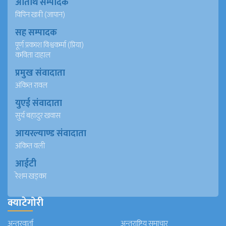
अतिथि सम्पादक
विपिन खत्री (जापान)
सह सम्पादक
पूर्ण प्रकाश विश्वकर्मा (प्रिया)
कविता दाहाल
प्रमुख संवादाता
अंकित रावल
युएई संवादाता
सुर्य बहादुर खवास
आयरल्याण्ड संवादाता
अंकित वली
आईटी
रेशम खड्का
क्याटेगोरी
अन्तरवार्ता
अन्तराष्ट्रिय समाचार