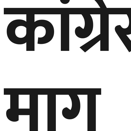
कांग्
बेलायत
जापान
क्यानाडा
अन्य
माग