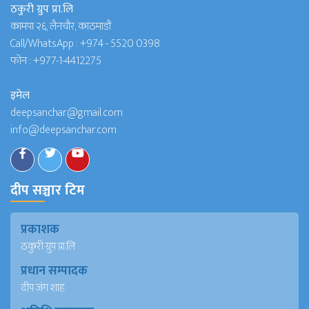
ठकुरी ग्रुप प्रा.लि
कामपा २६, लैनचौर, काठमाडौं
Call/WhatsApp :
+974 - 5520 0398
फोन :
+977-1-4412275
इमेल
deepsanchar@gmail.com
info@deepsanchar.com
दीप सञ्चार टिम
प्रकाशक
ठकुरी ग्रुप प्रा.लि
प्रधान सम्पादक
दीप जंग शाह