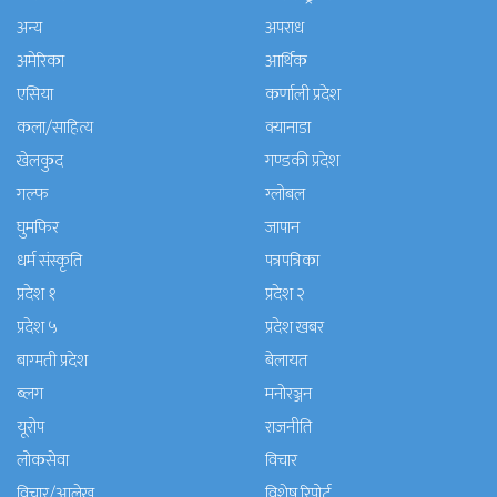
अन्य
अपराध
अमेरिका
आर्थिक
एसिया
कर्णाली प्रदेश
कला/साहित्य
क्यानाडा
खेलकुद
गण्डकी प्रदेश
गल्फ
ग्लोबल
घुमफिर
जापान
धर्म संस्कृति
पत्रपत्रिका
प्रदेश १
प्रदेश २
प्रदेश ५
प्रदेश खबर
बाग्मती प्रदेश
बेलायत
ब्लग
मनाेरञ्जन
यूरोप
राजनीति
लोकसेवा
विचार
विचार/आलेख
विशेष रिपोर्ट