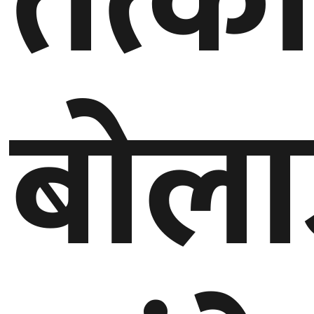
तत्क
घुमफिर
ब्लग
बोल
कला/
साहित्य
ग्लोबल
गल्फ
अमेरिका
एसिया
यूरोप