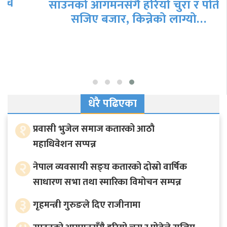
साउनको आगमनसँगै हरियो चुरा र पोतेले
सजिए बजार, किन्नेको लाग्यो…
धेरै पढिएका
१
प्रवासी भुजेल समाज कतारको आठाै
महाधिवेशन सप्पन्न
२
नेपाल व्यवसायी सङ्घ कतारको दोस्रो वार्षिक
साधारण सभा तथा स्मारिका विमोचन सम्पन्न
३
गृहमन्त्री गुरुङले दिए राजीनामा