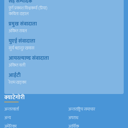
सह सम्पादक
पूर्ण प्रकाश विश्वकर्मा (प्रिया)
कविता दाहाल
प्रमुख संवादाता
अंकित रावल
युएई संवादाता
सुर्य बहादुर खवास
आयरल्याण्ड संवादाता
अंकित वली
आईटी
रेशम खड्का
क्याटेगोरी
अन्तरवार्ता
अन्तराष्ट्रिय समाचार
अन्य
अपराध
अमेरिका
आर्थिक