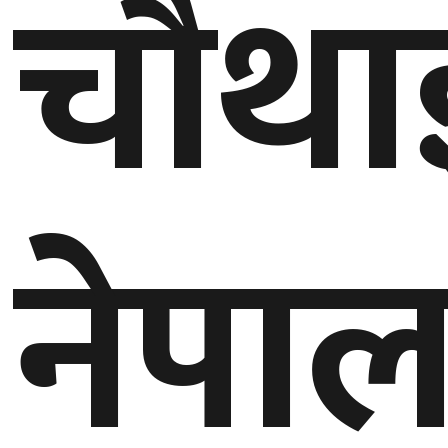
चौथा
नेपा