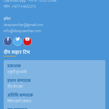
Call/WhatsApp :
+974 - 5520 0398
फोन :
+977-1-4412275
इमेल
deepsanchar@gmail.com
info@deepsanchar.com
दीप सञ्चार टिम
प्रकाशक
ठकुरी ग्रुप प्रा.लि
प्रधान सम्पादक
दीप जंग शाह
अतिथि सम्पादक
विपिन खत्री (जापान)