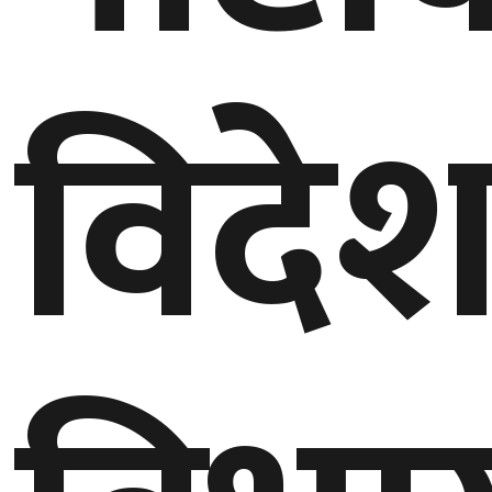
घुमफिर
विदे
ब्लग
कला/
साहित्य
ग्लोबल
गल्फ
अमेरिका
एसिया
यूरोप