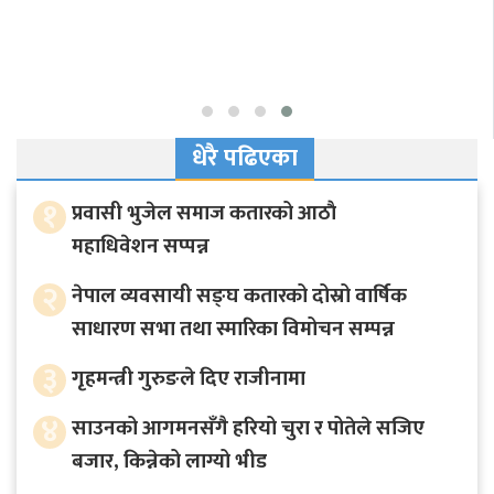
धेरै पढिएका
१
प्रवासी भुजेल समाज कतारको आठाै
महाधिवेशन सप्पन्न
२
नेपाल व्यवसायी सङ्घ कतारको दोस्रो वार्षिक
साधारण सभा तथा स्मारिका विमोचन सम्पन्न
३
गृहमन्त्री गुरुङले दिए राजीनामा
४
साउनको आगमनसँगै हरियो चुरा र पोतेले सजिए
बजार, किन्नेको लाग्यो भीड