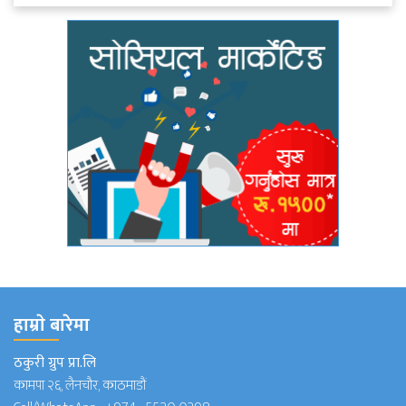
हाम्राे बारेमा
ठकुरी ग्रुप प्रा.लि
कामपा २६, लैनचौर, काठमाडौं