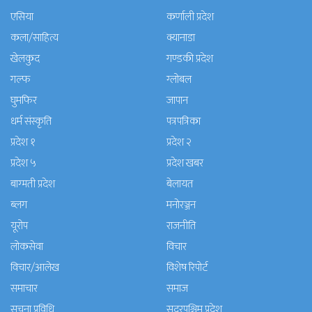
एसिया
कर्णाली प्रदेश
कला/साहित्य
क्यानाडा
खेलकुद
गण्डकी प्रदेश
गल्फ
ग्लोबल
घुमफिर
जापान
धर्म संस्कृति
पत्रपत्रिका
प्रदेश १
प्रदेश २
प्रदेश ५
प्रदेश खबर
बाग्मती प्रदेश
बेलायत
ब्लग
मनाेरञ्जन
यूरोप
राजनीति
लोकसेवा
विचार
विचार/आलेख
विशेष रिपोर्ट
समाचार
समाज
सुचना प्रविधि
सुदूरपश्चिम प्रदेश