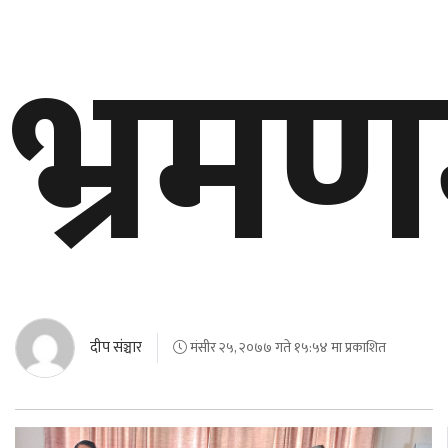
भ्रमण
दीप संञ्चार
मंसीर २५, २०७७ गते १५:५४ मा प्रकाशित