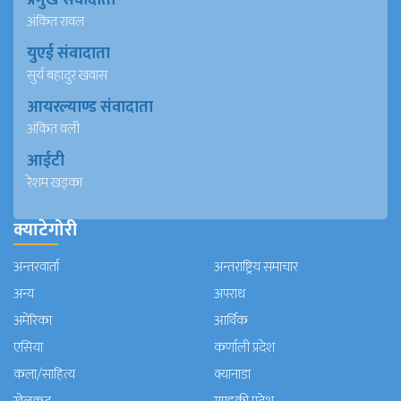
अंकित रावल
युएई संवादाता
सुर्य बहादुर खवास
आयरल्याण्ड संवादाता
अंकित वली
आईटी
रेशम खड्का
क्याटेगोरी
अन्तरवार्ता
अन्तराष्ट्रिय समाचार
अन्य
अपराध
अमेरिका
आर्थिक
एसिया
कर्णाली प्रदेश
कला/साहित्य
क्यानाडा