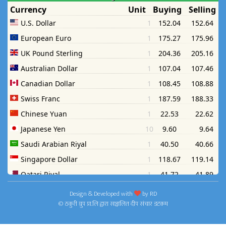
Design & Developed with
by
RD
© ठकुरी ग्रुप प्रा.लि द्वारा सञ्चालित दीप संचार डटकम