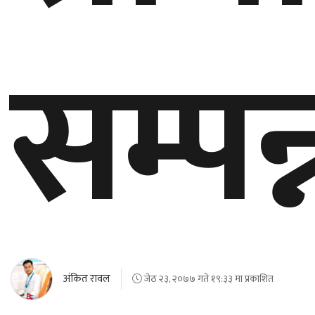
सम्पन्
अंकित रावल
जेठ २३, २०७७ गते १९:३३ मा प्रकाशित