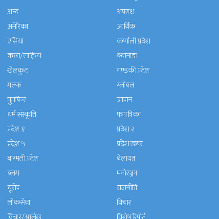
अन्य
अपराध
अमेरिका
आर्थिक
एसिया
कर्णाली प्रदेश
कला/साहित्य
क्यानाडा
खेलकुद
गण्डकी प्रदेश
गल्फ
ग्लोबल
घुमफिर
जापान
धर्म संस्कृति
पत्रपत्रिका
प्रदेश १
प्रदेश २
प्रदेश ५
प्रदेश खबर
बाग्मती प्रदेश
बेलायत
ब्लग
मनाेरञ्जन
यूरोप
राजनीति
लोकसेवा
विचार
विचार/आलेख
विशेष रिपोर्ट