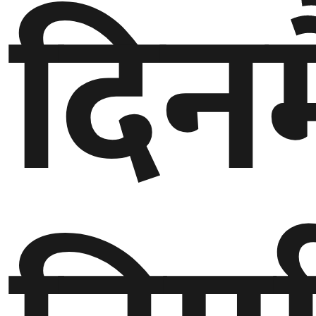
दिनम
घुमफिर
ब्लग
कला/
साहित्य
ग्लोबल
गल्फ
अमेरिका
एसिया
यूरोप