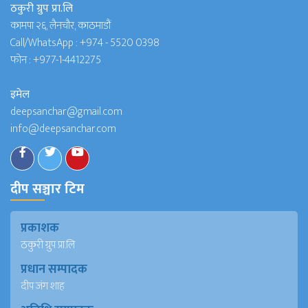
ठकुरी ग्रुप प्रा.लि
कामपा २६, लैनचौर, काठमाडौं
Call/WhatsApp :
+974 - 5520 0398
फोन :
+977-1-4412275
इमेल
deepsanchar@gmail.com
info@deepsanchar.com
दीप सञ्चार टिम
प्रकाशक
ठकुरी ग्रुप प्रा.लि
प्रधान सम्पादक
दीप जंग शाह