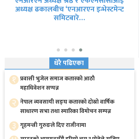
एनआरएन अध्यक्ष श्रेष्ठ र एफएनसीसीआई
अध्यक्ष ढकालबीच ‘एनआरएन इन्भेस्टमेन्ट
समिटबारे…
धेरै पढिएका
१
प्रवासी भुजेल समाज कतारको आठाै
महाधिवेशन सप्पन्न
२
नेपाल व्यवसायी सङ्घ कतारको दोस्रो वार्षिक
साधारण सभा तथा स्मारिका विमोचन सम्पन्न
३
गृहमन्त्री गुरुङले दिए राजीनामा