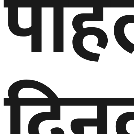
पहि
दिन