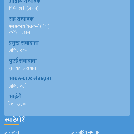
अतिथि सम्पादक
विपिन खत्री (जापान)
सह सम्पादक
पूर्ण प्रकाश विश्वकर्मा (प्रिया)
कविता दाहाल
प्रमुख संवादाता
अंकित रावल
युएई संवादाता
सुर्य बहादुर खवास
आयरल्याण्ड संवादाता
अंकित वली
आईटी
रेशम खड्का
क्याटेगोरी
अन्तरवार्ता
अन्तराष्ट्रिय समाचार