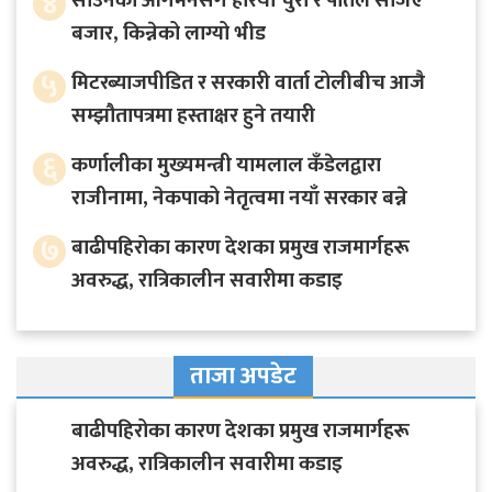
४
साउनको आगमनसँगै हरियो चुरा र पोतेले सजिए
बजार, किन्नेको लाग्यो भीड
५
मिटरब्याजपीडित र सरकारी वार्ता टोलीबीच आजै
सम्झौतापत्रमा हस्ताक्षर हुने तयारी
६
कर्णालीका मुख्यमन्त्री यामलाल कँडेलद्वारा
राजीनामा, नेकपाको नेतृत्वमा नयाँ सरकार बन्ने
७
बाढीपहिरोका कारण देशका प्रमुख राजमार्गहरू
अवरुद्ध, रात्रिकालीन सवारीमा कडाइ
ताजा अपडेट
बाढीपहिरोका कारण देशका प्रमुख राजमार्गहरू
अवरुद्ध, रात्रिकालीन सवारीमा कडाइ