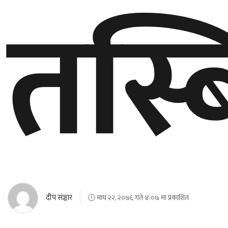
तस्ब
दीप संञ्चार
माघ २२, २०७६ गते ४:०७ मा प्रकाशित