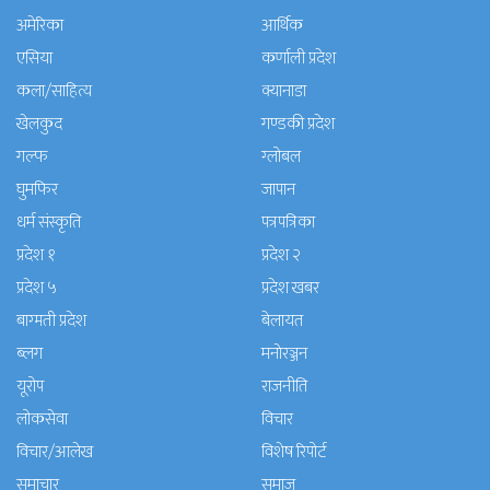
अमेरिका
आर्थिक
एसिया
कर्णाली प्रदेश
कला/साहित्य
क्यानाडा
खेलकुद
गण्डकी प्रदेश
गल्फ
ग्लोबल
घुमफिर
जापान
धर्म संस्कृति
पत्रपत्रिका
प्रदेश १
प्रदेश २
प्रदेश ५
प्रदेश खबर
बाग्मती प्रदेश
बेलायत
ब्लग
मनाेरञ्जन
यूरोप
राजनीति
लोकसेवा
विचार
विचार/आलेख
विशेष रिपोर्ट
समाचार
समाज