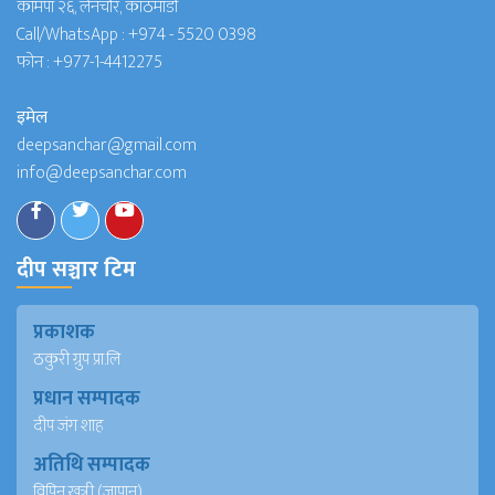
कामपा २६, लैनचौर, काठमाडौं
Call/WhatsApp :
+974 - 5520 0398
फोन :
+977-1-4412275
इमेल
deepsanchar@gmail.com
info@deepsanchar.com
दीप सञ्चार टिम
प्रकाशक
ठकुरी ग्रुप प्रा.लि
प्रधान सम्पादक
दीप जंग शाह
अतिथि सम्पादक
विपिन खत्री (जापान)