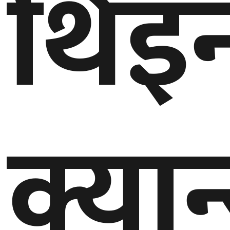
थिइन
क्या