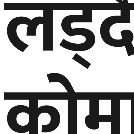
लड्द
कोमा