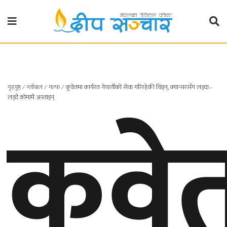
गृहपृष्ठ
राजनीति
गृहपृष्ठ
∕
ग्लोबल
∕
गल्फ
∕
कुवेतमा कार्यरत नेपालीको सेवा गरिरहेकी थिइन्, क्यान्सरसँग लड्दा–
प्रदेश
कुवे
लड्दै कोमामै अस्ताइन्
खबर
प्रदेश
१
प्रदेश
२
बाग्मती
प्रदेश