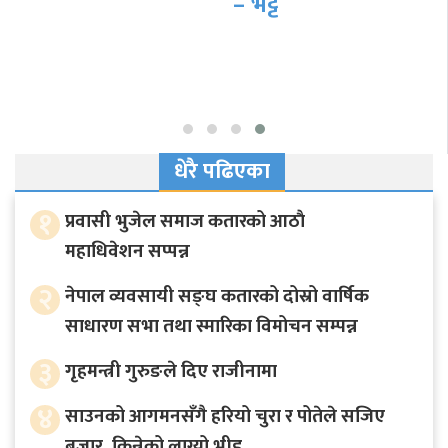
– भट्ट
धेरै पढिएका
१
प्रवासी भुजेल समाज कतारको आठाै
महाधिवेशन सप्पन्न
२
नेपाल व्यवसायी सङ्घ कतारको दोस्रो वार्षिक
साधारण सभा तथा स्मारिका विमोचन सम्पन्न
३
गृहमन्त्री गुरुङले दिए राजीनामा
४
साउनको आगमनसँगै हरियो चुरा र पोतेले सजिए
बजार, किन्नेको लाग्यो भीड