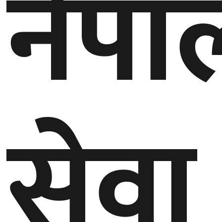
नेपा
घुमफिर
ब्लग
कला/
साहित्य
सेवा
ग्लोबल
गल्फ
अमेरिका
एसिया
यूरोप