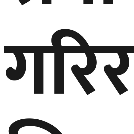
बेलायत
गरिर
जापान
क्यानाडा
अन्य