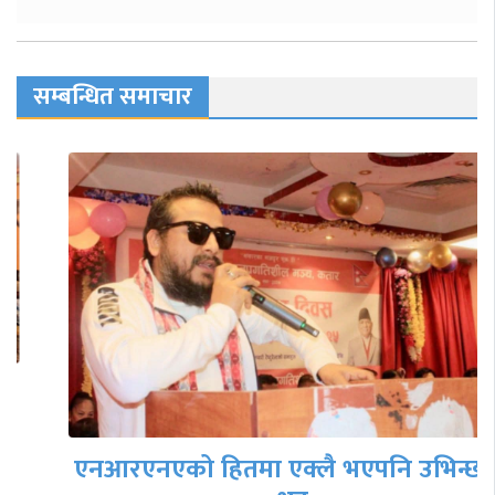
सम्बन्धित समाचार
एनआरएनएको हितमा एक्लै भएपनि उभिन्छौँ