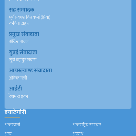
सह सम्पादक
पूर्ण प्रकाश विश्वकर्मा (प्रिया)
कविता दाहाल
प्रमुख संवादाता
अंकित रावल
युएई संवादाता
सुर्य बहादुर खवास
आयरल्याण्ड संवादाता
अंकित वली
आईटी
रेशम खड्का
क्याटेगोरी
अन्तरवार्ता
अन्तराष्ट्रिय समाचार
अन्य
अपराध