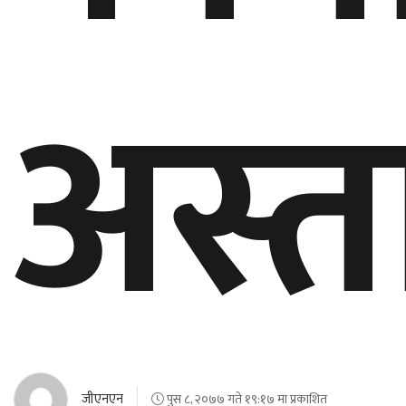
अस्त
जीएनएन
पुस ८, २०७७ गते १९:१७ मा प्रकाशित