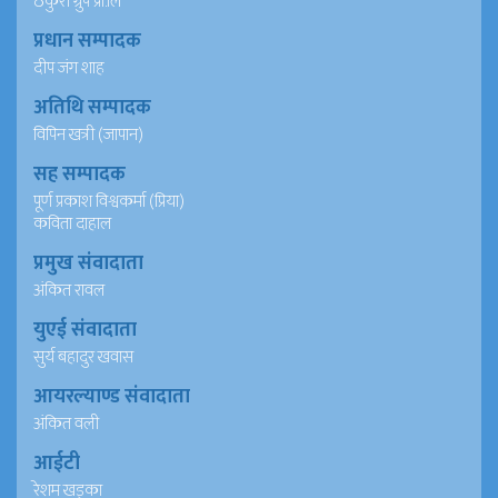
ठकुरी ग्रुप प्रा.लि
प्रधान सम्पादक
दीप जंग शाह
अतिथि सम्पादक
विपिन खत्री (जापान)
सह सम्पादक
पूर्ण प्रकाश विश्वकर्मा (प्रिया)
कविता दाहाल
प्रमुख संवादाता
अंकित रावल
युएई संवादाता
सुर्य बहादुर खवास
आयरल्याण्ड संवादाता
अंकित वली
आईटी
रेशम खड्का