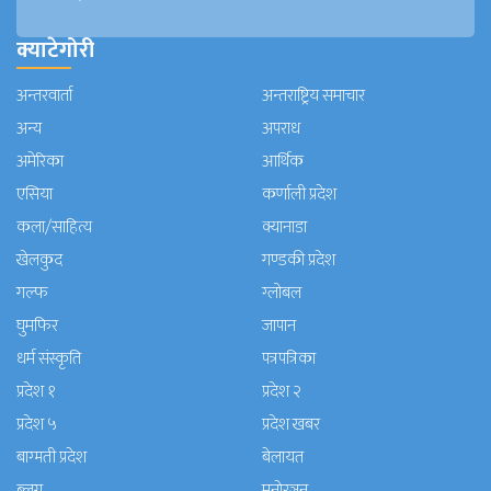
क्याटेगोरी
अन्तरवार्ता
अन्तराष्ट्रिय समाचार
अन्य
अपराध
अमेरिका
आर्थिक
एसिया
कर्णाली प्रदेश
कला/साहित्य
क्यानाडा
खेलकुद
गण्डकी प्रदेश
गल्फ
ग्लोबल
घुमफिर
जापान
धर्म संस्कृति
पत्रपत्रिका
प्रदेश १
प्रदेश २
प्रदेश ५
प्रदेश खबर
बाग्मती प्रदेश
बेलायत
ब्लग
मनाेरञ्जन