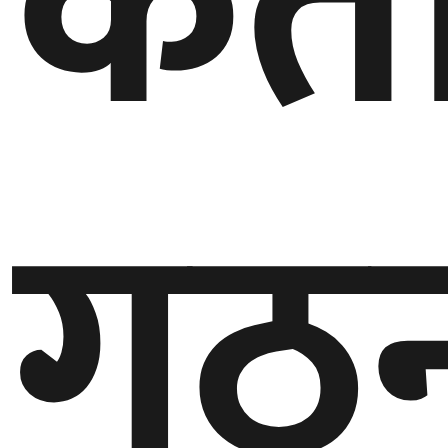
कत
गठ