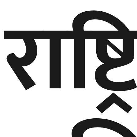
राष्ट्
घुमफिर
ब्लग
कला/
साहित्य
ग्लोबल
गल्फ
अमेरिका
एसिया
यूरोप