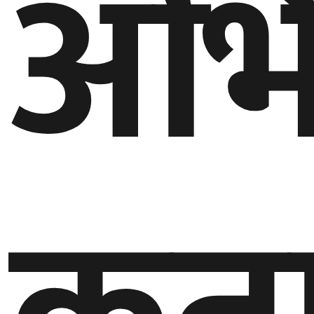
अभ
बेलायत
जापान
क्यानाडा
अन्य