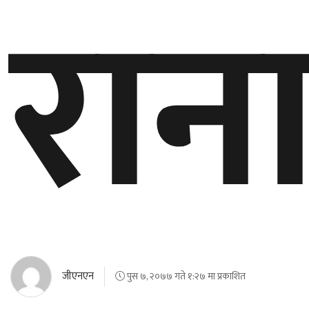
रान
जीएनएन
पुस ७, २०७७ गते १:२७ मा प्रकाशित