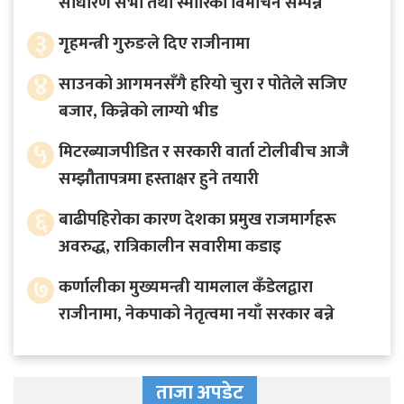
साधारण सभा तथा स्मारिका विमोचन सम्पन्न
३
गृहमन्त्री गुरुङले दिए राजीनामा
४
साउनको आगमनसँगै हरियो चुरा र पोतेले सजिए
बजार, किन्नेको लाग्यो भीड
५
मिटरब्याजपीडित र सरकारी वार्ता टोलीबीच आजै
सम्झौतापत्रमा हस्ताक्षर हुने तयारी
६
बाढीपहिरोका कारण देशका प्रमुख राजमार्गहरू
अवरुद्ध, रात्रिकालीन सवारीमा कडाइ
७
कर्णालीका मुख्यमन्त्री यामलाल कँडेलद्वारा
राजीनामा, नेकपाको नेतृत्वमा नयाँ सरकार बन्ने
ताजा अपडेट