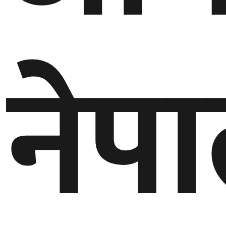
गण्डकी
प्रदेश
नेप
प्रदेश
५
कर्णाली
प्रदेश
सुदूरपश्चिम
प्रदेश
समाज
विचार
मनाेरञ्जन
खेलकुद