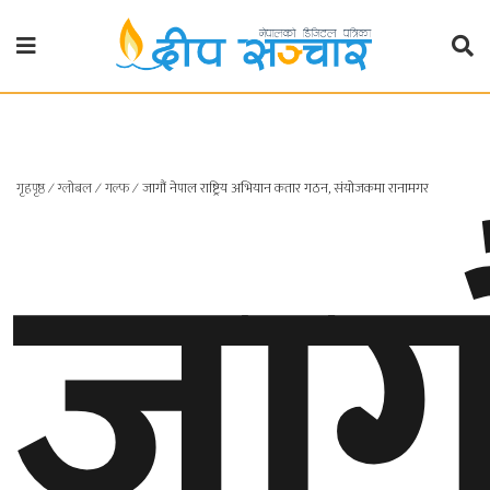
गृहपृष्ठ
राजनीति
जागौ
गृहपृष्ठ
∕
ग्लोबल
∕
गल्फ
∕
जागौं नेपाल राष्ट्रिय अभियान कतार गठन, संयोजकमा रानामगर
प्रदेश
खबर
प्रदेश
१
प्रदेश
२
बाग्मती
प्रदेश