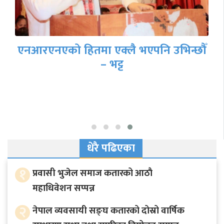
एनआरएनएको हितमा एक्लै भएपनि उभिन्छौँ
– भट्ट
धेरै पढिएका
१
प्रवासी भुजेल समाज कतारको आठाै
महाधिवेशन सप्पन्न
२
नेपाल व्यवसायी सङ्घ कतारको दोस्रो वार्षिक