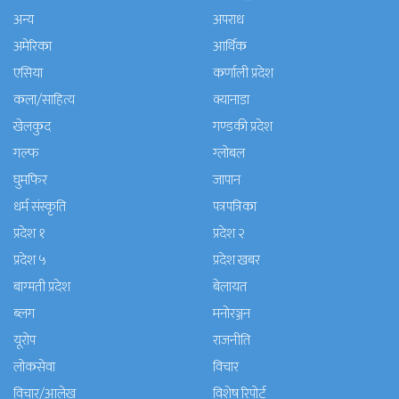
अन्य
अपराध
अमेरिका
आर्थिक
एसिया
कर्णाली प्रदेश
कला/साहित्य
क्यानाडा
खेलकुद
गण्डकी प्रदेश
गल्फ
ग्लोबल
घुमफिर
जापान
धर्म संस्कृति
पत्रपत्रिका
प्रदेश १
प्रदेश २
प्रदेश ५
प्रदेश खबर
बाग्मती प्रदेश
बेलायत
ब्लग
मनाेरञ्जन
यूरोप
राजनीति
लोकसेवा
विचार
विचार/आलेख
विशेष रिपोर्ट