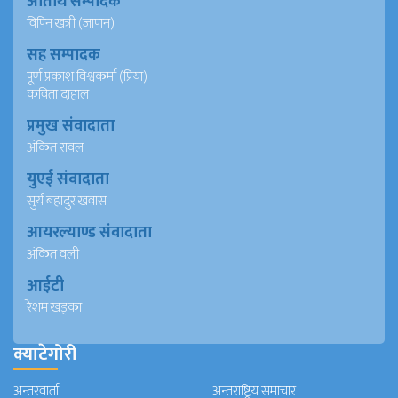
अतिथि सम्पादक
विपिन खत्री (जापान)
सह सम्पादक
पूर्ण प्रकाश विश्वकर्मा (प्रिया)
कविता दाहाल
प्रमुख संवादाता
अंकित रावल
युएई संवादाता
सुर्य बहादुर खवास
आयरल्याण्ड संवादाता
अंकित वली
आईटी
रेशम खड्का
क्याटेगोरी
अन्तरवार्ता
अन्तराष्ट्रिय समाचार