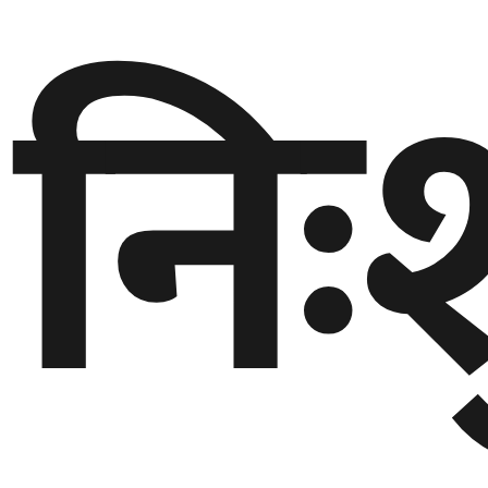
निः
बेलायत
जापान
क्यानाडा
अन्य