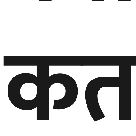
कत
घुमफिर
ब्लग
कला/
साहित्य
ग्लोबल
गल्फ
अमेरिका
एसिया
यूरोप