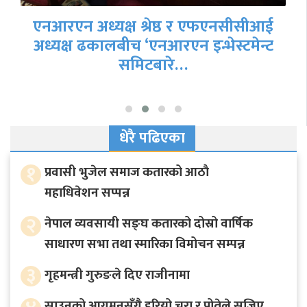
धेरै पढिएका
१
प्रवासी भुजेल समाज कतारको आठाै
महाधिवेशन सप्पन्न
२
नेपाल व्यवसायी सङ्घ कतारको दोस्रो वार्षिक
साधारण सभा तथा स्मारिका विमोचन सम्पन्न
३
गृहमन्त्री गुरुङले दिए राजीनामा
साउनको आगमनसँगै हरियो चुरा र पोतेले सजिए