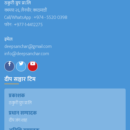
ठकुरी ग्रुप प्रा.लि
कामपा २६, लैनचौर, काठमाडौं
Call/WhatsApp :
+974 - 5520 0398
फोन :
+977-1-4412275
इमेल
deepsanchar@gmail.com
info@deepsanchar.com
दीप सञ्चार टिम
प्रकाशक
ठकुरी ग्रुप प्रा.लि
प्रधान सम्पादक
दीप जंग शाह