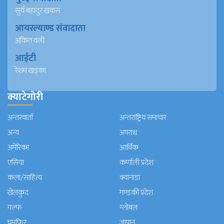
सुर्य बहादुर खवास
आयरल्याण्ड संवादाता
अंकित वली
आईटी
रेशम खड्का
क्याटेगोरी
अन्तरवार्ता
अन्तराष्ट्रिय समाचार
अन्य
अपराध
अमेरिका
आर्थिक
एसिया
कर्णाली प्रदेश
कला/साहित्य
क्यानाडा
खेलकुद
गण्डकी प्रदेश
गल्फ
ग्लोबल
घुमफिर
जापान