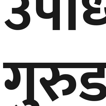
उपाध्
गुरु