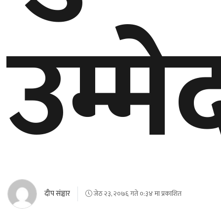
उम्मे
दीप संञ्चार
जेठ २३, २०७६ गते ०:३४ मा प्रकाशित