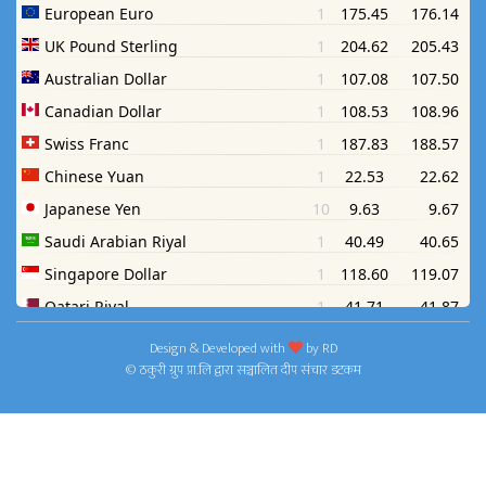
Design & Developed with
by
RD
© ठकुरी ग्रुप प्रा.लि द्वारा सञ्चालित दीप संचार डटकम