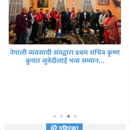
एनआरएनएको हितमा एक्लै भएपनि उभिन्छौँ
– भट्ट
धेरै पढिएका