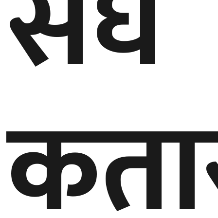
संघ
घुमफिर
ब्लग
कला/
कता
साहित्य
ग्लोबल
गल्फ
अमेरिका
एसिया
यूरोप