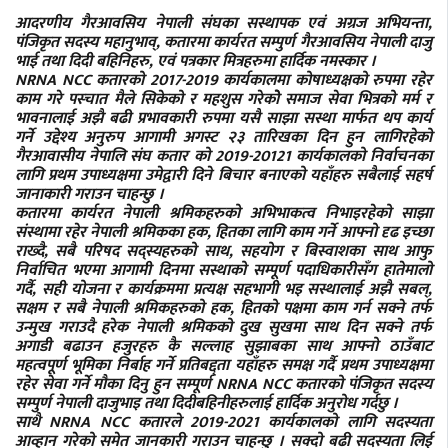
आदरणीय गैरआवसिय नेपाली संघका सस्थापक एवं अग्रज अभियन्ता,
पंजिकृत सदस्य महानुभाव्, कतारमा कार्यरत सम्पुर्ण गैरआवसिय नेपाली दाजु
भाई तथा दिदी बहिनिहरु, एवं पत्रकार मित्रहरुमा हार्दिक नमस्कार ।
NRNA NCC कतारको 2017-2019 कार्यकालमा कोषाध्यक्षको रुपमा रहेर
काम गरे पस्चात मैले सिकेको र महशुस गरेकोे समाज सेवा भित्रको मर्म र
भावनालाई अझै बढी प्रभावकारी रुपमा यसै साझा सस्था मार्फत थप कार्य
गर्ने उद्देश्य अनुरुप आगामी अगस्ट २३ तारिखका दिन हुन लागिरहेको
गैरआवासीय नेपालि संघ कतार को 2019-20121 कार्यकालको निर्वाचनका
लागि प्रथम उपाध्यक्षमा उमेद्वारी दिने बिचार बनाएको यहाँहरु सबैलाई सहर्ष
जानाकारी गराउन चाहन्छु ।
कतारमा कार्यरत नेपाली श्रमिकहरुको अभिभाकत्व निभाइरहेको साझा
संस्थामा रहेर नेपाली श्रमिकका हक, हितका लागि काम गर्ने आफ्नो दृढ इच्छा
राख्दै, सबै परिषद सद्स्यहरुको साथ, सहयोग र बिस्वाशका साथ आफु
निर्वाचित भएमा आगामी दिनमा सस्थाको सम्पूर्ण पदाधिकारीसँग हातेमालो
गर्दै, सही योजना र कार्यक्रममा प्रत्यक्ष सहभागी भइ सस्थालाई अझै सबल्,
सक्षम र सबै नेपाली श्रमिकहरुको हक, हितको पक्षमा काम गर्न सक्ने तर्फ
उन्मुख गराउदै हरेक नेपाली श्रमिकको दुख सुखमा साथ दिन सक्ने तर्फ
अगाडी बढाउन हजुरहरु कै सल्लाह सुझाबका साथ आफ्नो ठाउँबाट
महत्वपूर्ण भूमिका निर्बाह गर्ने प्रतिबद्द्ता यहाँहरु समक्ष गर्दै प्रथम उपाध्यक्षमा
रहेर सेवा गर्ने मौका दिनु हुन सम्पूर्ण NRNA NCC कतारको पंजिकृत सदस्य
सम्पुर्ण नेपाली दाजुभाइ तथा दिदीबहिनीहरुलाई हार्दिक अनुरोध गर्दछु ।
साथै NRNA NCC कतारले 2019-2021 कार्यकालको लागि सदस्यता
आव्हान गरेको समेत जानकारी गराउन चाहन्छु । सक्दो बढी सदस्यता लिई