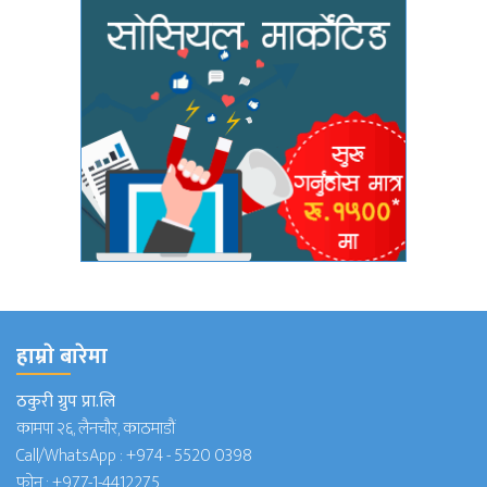
हाम्राे बारेमा
ठकुरी ग्रुप प्रा.लि
कामपा २६, लैनचौर, काठमाडौं
Call/WhatsApp :
+974 - 5520 0398
फोन :
+977-1-4412275