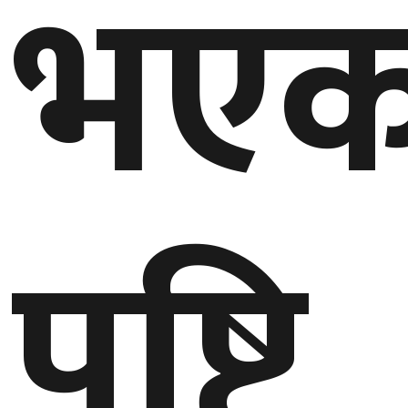
भएक
पुष्टि