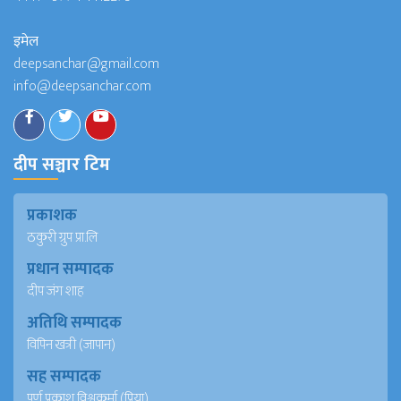
इमेल
deepsanchar@gmail.com
info@deepsanchar.com
दीप सञ्चार टिम
प्रकाशक
ठकुरी ग्रुप प्रा.लि
प्रधान सम्पादक
दीप जंग शाह
अतिथि सम्पादक
विपिन खत्री (जापान)
सह सम्पादक
पूर्ण प्रकाश विश्वकर्मा (प्रिया)