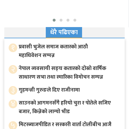
धेरै पढिएका
१
प्रवासी भुजेल समाज कतारको आठाै
महाधिवेशन सप्पन्न
२
नेपाल व्यवसायी सङ्घ कतारको दोस्रो वार्षिक
साधारण सभा तथा स्मारिका विमोचन सम्पन्न
३
गृहमन्त्री गुरुङले दिए राजीनामा
४
साउनको आगमनसँगै हरियो चुरा र पोतेले सजिए
बजार, किन्नेको लाग्यो भीड
५
मिटरब्याजपीडित र सरकारी वार्ता टोलीबीच आजै