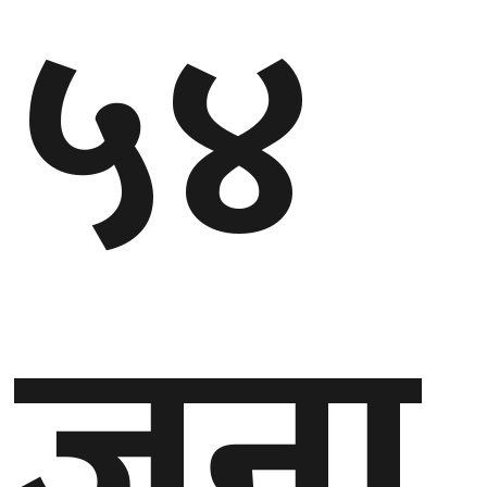
५४
जना