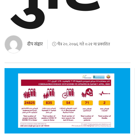
दीप संञ्चार
चैत्र २०, २०७६ गते ०:२१ मा प्रकाशित