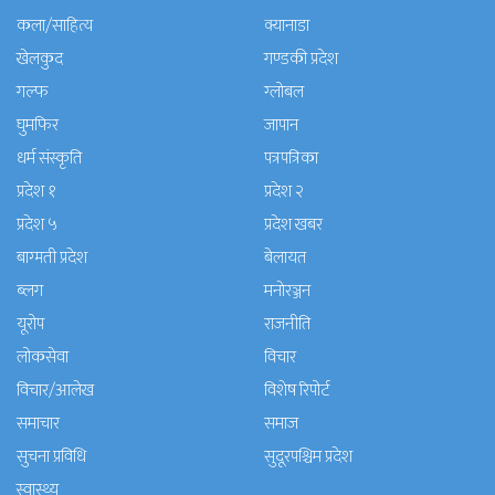
कला/साहित्य
क्यानाडा
खेलकुद
गण्डकी प्रदेश
गल्फ
ग्लोबल
घुमफिर
जापान
धर्म संस्कृति
पत्रपत्रिका
प्रदेश १
प्रदेश २
प्रदेश ५
प्रदेश खबर
बाग्मती प्रदेश
बेलायत
ब्लग
मनाेरञ्जन
यूरोप
राजनीति
लोकसेवा
विचार
विचार/आलेख
विशेष रिपोर्ट
समाचार
समाज
सुचना प्रविधि
सुदूरपश्चिम प्रदेश
स्वास्थ्य