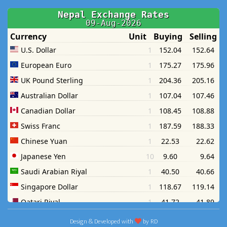
Design & Developed with
by
RD