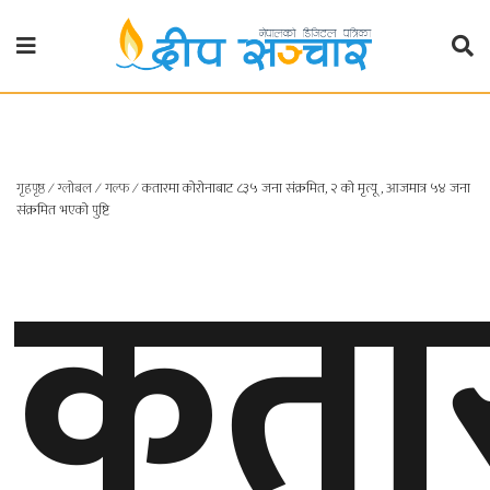
गृहपृष्ठ
राजनीति
गृहपृष्ठ
∕
ग्लोबल
∕
गल्फ
∕
कतारमा कोरोनाबाट ८३५ जना संक्रमित, २ को मृत्यू , आजमात्र ५४ जना
प्रदेश
कता
संक्रमित भएको पुष्टि
खबर
प्रदेश
१
प्रदेश
२
बाग्मती
प्रदेश