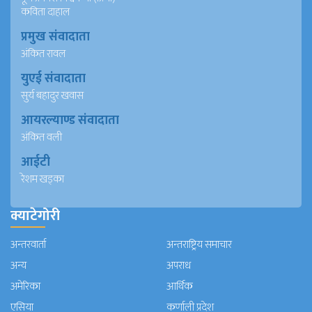
कविता दाहाल
प्रमुख संवादाता
अंकित रावल
युएई संवादाता
सुर्य बहादुर खवास
आयरल्याण्ड संवादाता
अंकित वली
आईटी
रेशम खड्का
क्याटेगोरी
अन्तरवार्ता
अन्तराष्ट्रिय समाचार
अन्य
अपराध
अमेरिका
आर्थिक
एसिया
कर्णाली प्रदेश