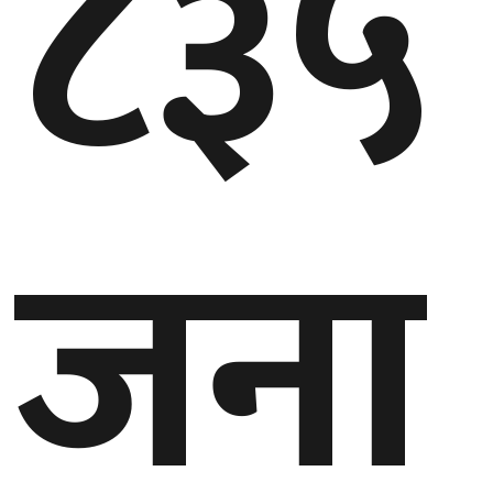
८३५
घुमफिर
ब्लग
कला/
जना
साहित्य
ग्लोबल
गल्फ
अमेरिका
एसिया
यूरोप