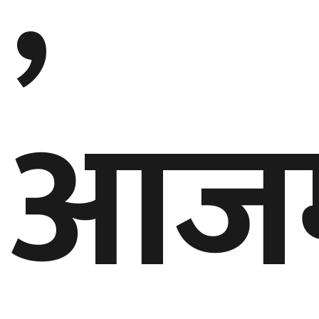
,
आजमा