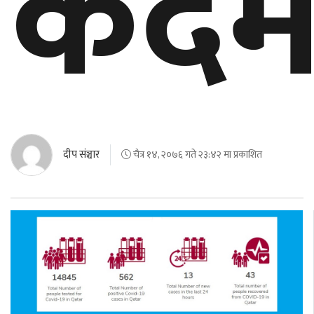
कद
दीप संञ्चार
चैत्र १४, २०७६ गते २३:४२ मा प्रकाशित