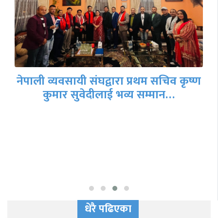
एनआरएनएको हितमा एक्लै भएपनि उभिन्छौँ
– भट्ट
धेरै पढिएका