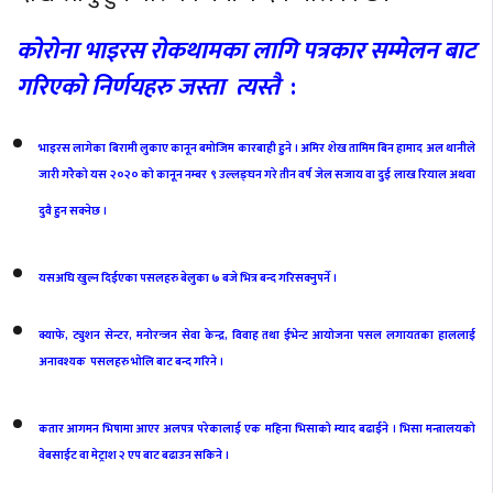
कोरोना भाइरस रोकथामका लागि
पत्रकार सम्मेलन बाट
गरिएको निर्णयहरु जस्ता त्यस्तै
:
भाइरस लागेका बिरामी लुकाए कानून बमोजिम कारबाही हुने । अमिर शेख तामिम बिन हामाद अल थानीले
जारी गरेेेको यस २०२० को कानून नम्बर ९ उल्लङ्घन गरे तीन वर्ष जेल सजाय वा दुई लाख रियाल अथवा
दुवै हुन सक्नेछ ।
यसअघि खुल्न दिईएका पसलहरु बेलुका ७ बजे भित्र बन्द गरिसक्नुपर्ने ।
क्याफे, ट्युशन सेन्टर, मनोरन्जन सेवा केन्द्र, विवाह तथा ईभेन्ट आयोजना पसल लगायतका हाललाई
अनावश्यक पसलहरु भोलि बाट बन्द गरिने ।
कतार आगमन भिषामा आएर अलपत्र परेकालाई एक महिना भिसाको म्याद बढाईने । भिसा मन्त्रालयको
वेबसाईट वा मेट्राश २ एप बाट बढाउन सकिने ।