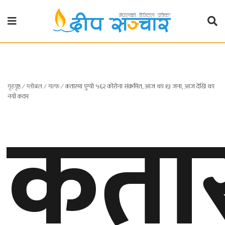
गृहपृष्ठ
राजनीति
गृहपृष्ठ
∕
ग्लोबल
∕
गल्फ
∕
कतारमा पुग्यो ५६२ कोरोना संक्रमित, आज थप १३ जना, आज देखि थप
प्रदेश
कता
नयाँ कदम
खबर
प्रदेश
१
प्रदेश
२
बाग्मती
प्रदेश