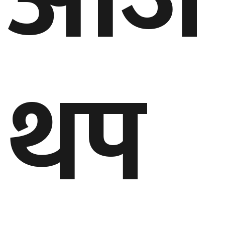
आज
थप