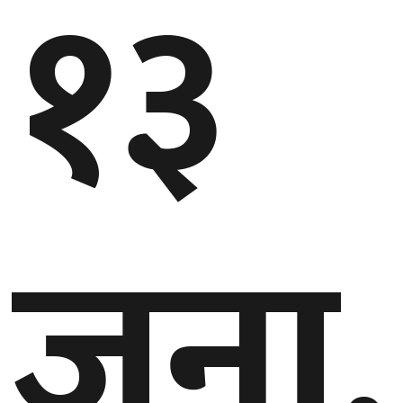
१३
जना,