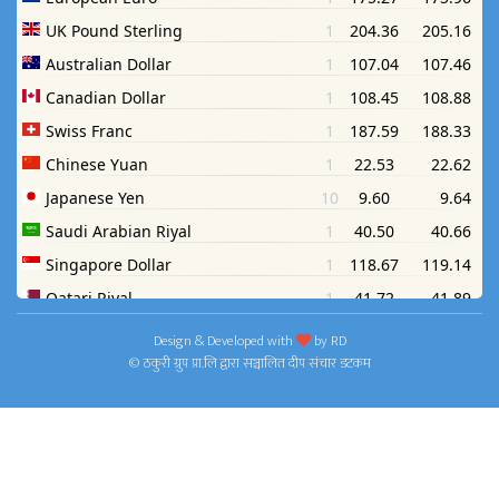
Design & Developed with
by
RD
© ठकुरी ग्रुप प्रा.लि द्वारा सञ्चालित दीप संचार डटकम