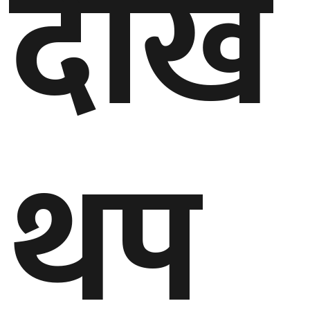
देखि
थप