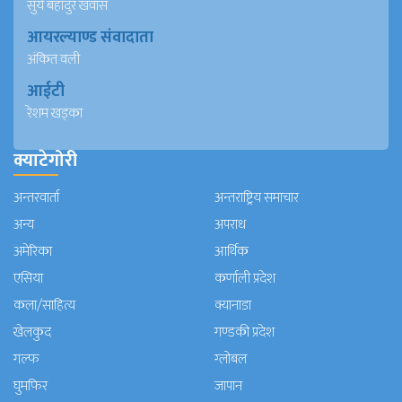
सुर्य बहादुर खवास
आयरल्याण्ड संवादाता
अंकित वली
आईटी
रेशम खड्का
क्याटेगोरी
अन्तरवार्ता
अन्तराष्ट्रिय समाचार
अन्य
अपराध
अमेरिका
आर्थिक
एसिया
कर्णाली प्रदेश
कला/साहित्य
क्यानाडा
खेलकुद
गण्डकी प्रदेश
गल्फ
ग्लोबल
घुमफिर
जापान