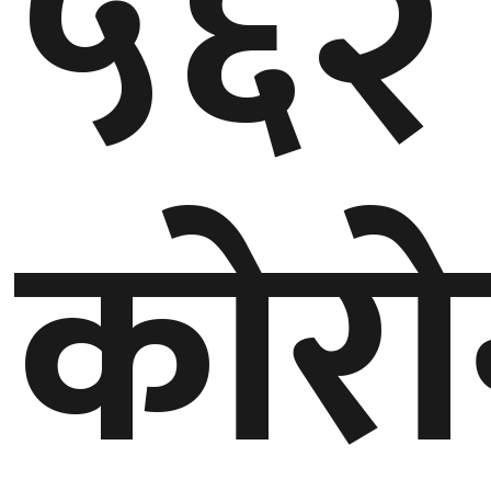
५६२
घुमफिर
ब्लग
कोरो
कला/
साहित्य
ग्लोबल
गल्फ
अमेरिका
एसिया
यूरोप