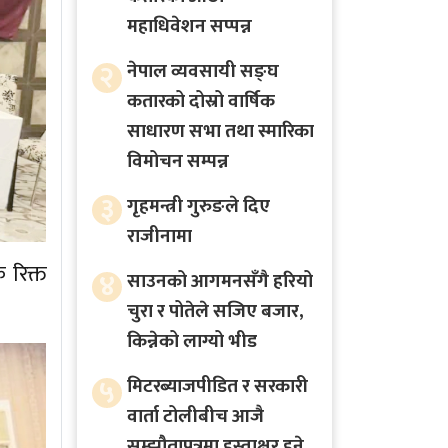
महाधिवेशन सप्पन्न
२
नेपाल व्यवसायी सङ्घ
कतारको दोस्रो वार्षिक
साधारण सभा तथा स्मारिका
विमोचन सम्पन्न
३
गृहमन्त्री गुरुङले दिए
राजीनामा
 रिक्त
४
साउनको आगमनसँगै हरियो
चुरा र पोतेले सजिए बजार,
किन्नेको लाग्यो भीड
५
मिटरब्याजपीडित र सरकारी
वार्ता टोलीबीच आजै
सम्झौतापत्रमा हस्ताक्षर हुने