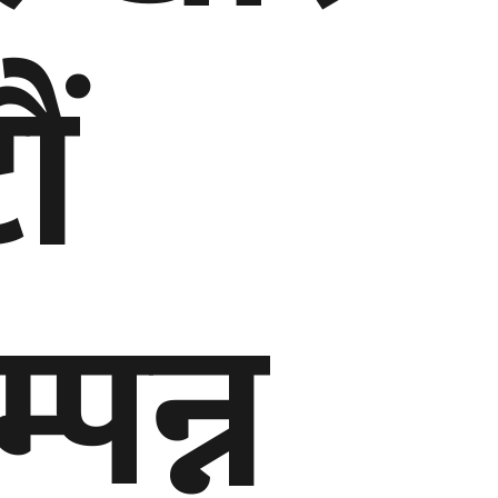
ं
पन्न