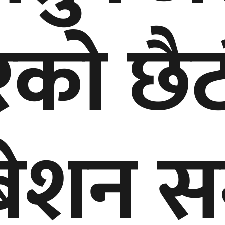
को छैटौ
ेशन सम्