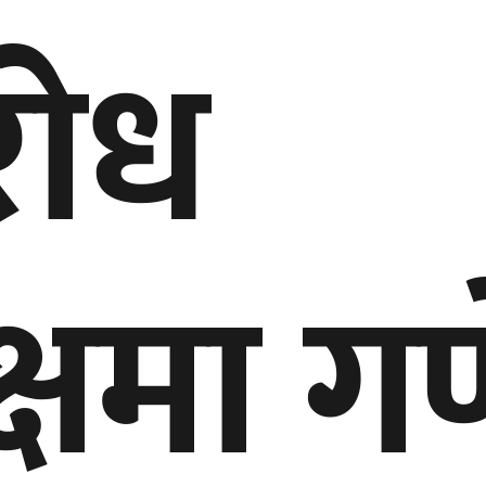
िरोध
क्षमा ग