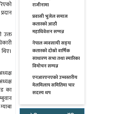
गरिएको
राजीनामा
प्रदान
प्रवासी भुजेल समाज
कतारको आठाै
महाधिवेशन सप्पन्न
 उक्त
धिकारी
नेपाल व्यवसायी सङ्घ
ा थिए।
कतारको दोस्रो वार्षिक
साधारण सभा तथा स्मारिका
विमोचन सम्पन्न
ध्यक्ष
एनआरएनएको उच्चस्तरीय
ध्यक्ष
मेलमिलाप समितिमा चार
टेड का
सदस्य थप
बुवान
ग्याबा