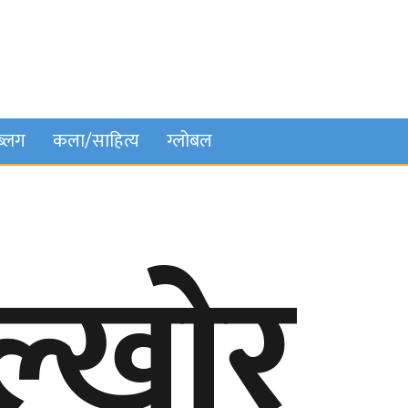
ब्लग
कला/साहित्य
ग्लोबल
अल्खोर