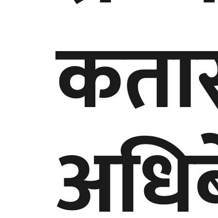
कतार
अधिब