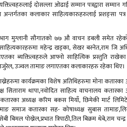
तित्वहरुलाई दोसल्ला ओढाई सम्मान पत्रद्वारा सम्मान 
न्तर्गतका कलाकार साहित्यकारुहरुलाई प्रशङ्सा पत्र 
 बिभाग मुग्लानी सौगातको ७७ औ वाचन डबली समेत रहेको
साहित्यकारहरुमा महेन्द्र खड्का, सेखर बस्नेत,राम जि अ
ाई लगाएतका ब्यक्तित्वहरुले आफ्नो साहित्यिक प्रस्तुति राखेक
 पुजा गजुरेल, उज्वल तामाङ लगाएतका कलाकारहरु रहेका थिए।
ख्नेहरुमा कार्यक्रमका विशेष अतिथिहरुमा मोना कतारका अ
्यक्ष सिताराम थापा,नवोदित साहित्य वाचनालय कतारका अ
 कतारका अध्यक्ष करिम बकस मियाँ, छिमेकी मार्ट लिमि
तामाङ समाज कतारका सह- कोषाध्यक्ष सुबास तामाङ,लिम्
िमल पोख्रेल,प्रभात त्रिपाठी,तिल बिक्रम थेबे,राम चन्द्र 