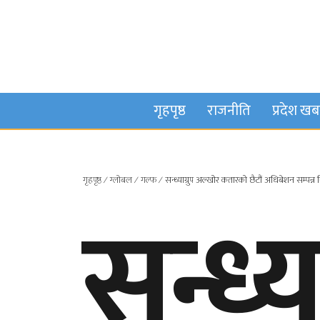
गृहपृष्ठ
राजनीति
प्रदेश ख
गृहपृष्ठ
∕
ग्लोबल
∕
गल्फ
∕
सन्ध्याग्रुप अल्खोर कतारको छैटौं अधिबेशन सम्पन्न निर
सन्ध्