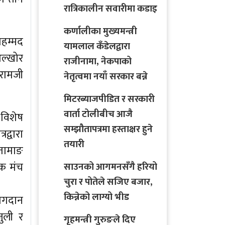
रात्रिकालीन सवारीमा कडाइ
कर्णालीका मुख्यमन्त्री
ोहम्मद
यामलाल कँडेलद्वारा
अल्खोर
राजीनामा, नेकपाको
 रामजी
नेतृत्वमा नयाँ सरकार बन्ने
मिटरब्याजपीडित र सरकारी
वार्ता टोलीबीच आजै
 विशेष
सम्झौतापत्रमा हस्ताक्षर हुने
द्वारा
तयारी
 तामाङ
क मंच
साउनको आगमनसँगै हरियो
चुरा र पोतेले सजिए बजार,
किन्नेको लाग्यो भीड
योगदान
जुली र
गृहमन्त्री गुरुङले दिए