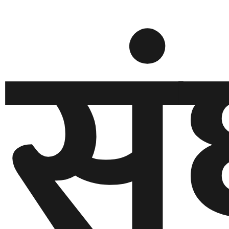
स
बेलायत
जापान
क्यानाडा
अन्य