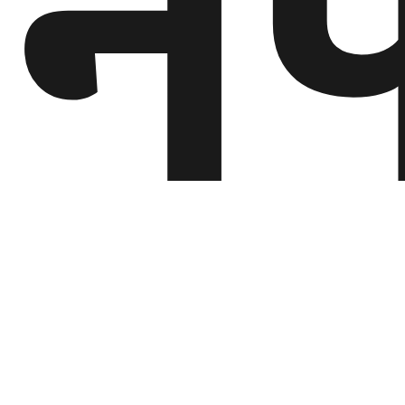
ने
गण्डकी
प्रदेश
प्रदेश
५
कर्णाली
प्रदेश
सुदूरपश्चिम
प्रदेश
समाज
विचार
मनाेरञ्जन
खेलकुद