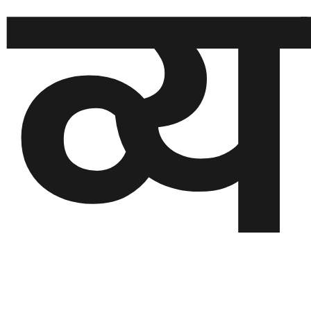
व्
घुमफिर
ब्लग
कला/
साहित्य
ग्लोबल
गल्फ
अमेरिका
एसिया
यूरोप