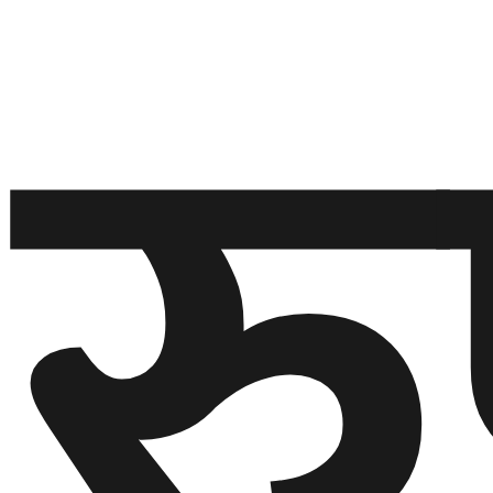
र
घुमफिर
ब्लग
कला/
साहित्य
ग्लोबल
गल्फ
अमेरिका
एसिया
यूरोप